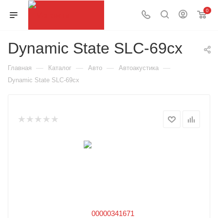
0
Dynamic State SLC-69cx
—
—
—
—
Главная
Каталог
Авто
Автоакустика
Dynamic State SLC-69cx