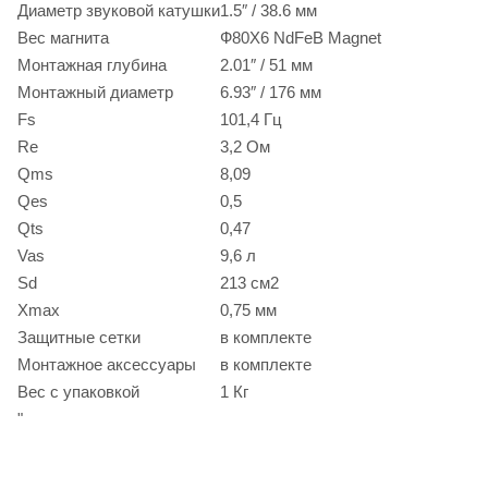
Диаметр звуковой катушки
1.5″ / 38.6 мм
Вес магнита
Ф80X6 NdFeB Magnet
Монтажная глубина
2.01″ / 51 мм
Монтажный диаметр
6.93″ / 176 мм
Fs
101,4 Гц
Re
3,2 Ом
Qms
8,09
Qes
0,5
Qts
0,47
Vas
9,6 л
Sd
213 см2
Xmax
0,75 мм
Защитные сетки
в комплекте
Монтажное аксессуары
в комплекте
Вес с упаковкой
1 Кг
"