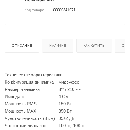
Характеристики
Код товара
—
00000341671
ОПИСАНИЕ
НАЛИЧИЕ
КАК КУПИТЬ
ОПЛ
"
Технические характеристики
Конфигурация динамика
мидвуфер
Размер динамика
8"" / 210 мм
Импеданс
4 Ом
Мощность RMS
150 Вт
Мощность MAX
350 Вт
Чувствительность (Вт/м)
95±2 дБ
Частотный диапазон
100Гц -10Кгц