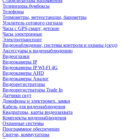
Стабилизаторы напряжения
Телевизоры.бумбоксы
Телефоны
Термометры, метеостанции, барометры
Усилитель сотового сигнала
Часы с GPS,смарт, детские
Часы электронные
Электротранспорт
Видеонаблюдение, системы контроля и охраны (скуд)
Аксессуары к видеонаблюдению
Видеоглазки
Видеокамеры IP
Видеокамеры IP WI-FI 4G
Видеокамеры AHD
Видеокамеры Аналог
Видеорегистраторы
Видеорегистраторы Trade In
Датчики скут
Домофоны и электромех. замки
Кабель для видеонаблюдения
Квадраторы, карты видеозахвата
Комплекты видеонаблюдения
Охранные системы
Программное обеспечение
Свитчи, коммутаторы