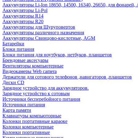
Аккумуляторы Li-Ion 18650, 14500, 16340, 26650, для фонарей,
Аккумуляторы Li-Pol
Аккумуляторы R14
Аккумуляторы R20
Аккумуляторы для Шуруповертов
Аккумуляторы различного назначения
Аккумуляторы Свинцово-кислотные, AGM
Батарейки
Блоки питания
Блоки питания для ноутбуков, нетбуков, планшетов
Брендовые аксесуары
Вентиляторы компьютерные
Видеокамеры Web camera
Держатели для сотового телефонов ,навигаторов ,планшетов
Диски CD
Зарядное устройство для аккумуляторов.
Зарядное устройство к сотовым
Источники бесперебойного питания
Источники питания
Карта памяти
Клавиатуры компьюторные
Колонки портативные караоке
Колонки компьютерные
Колонки портативные
Компьютерные переходники