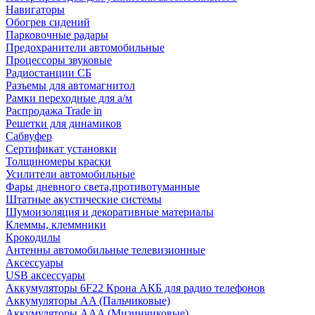
Навигаторы
Обогрев сидений
Парковочные радары
Предохранители автомобильные
Процессоры звуковые
Радиостанции СБ
Разъемы для автомагнитол
Рамки переходные для а/м
Распродажа Trade in
Решетки для динамиков
Сабвуфер
Сертификат установки
Толщиномеры краски
Усилители автомобильные
Фары дневного света,противотуманные
Штатные акустические системы
Шумоизоляция и декоративные материалы
Клеммы, клеммники
Крокодилы
Антенны автомобильные телевизионные
Аксессуары
USB аксессуары
Аккумуляторы 6F22 Крона АКБ для радио телефонов
Аккумуляторы AA (Пальчиковые)
Аккумуляторы AAA (Мизинчиковые)