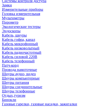
Системы контроля доступа
Замки
Измерительные приборы
Головка измерительная
Мультиметры
Пирометр
Экологические тестеры
Эндоскопы
Кабель, шнуры
Кабель гофра, канал
Кабель микрофонный
Кабель низковольтный
Кабель радиочастотный
Кабель силовой 220В
Кабель телефонный
Патч-корд
Провода намоточные
Шнуры аудио, видео
Шнуры компьютерные
Шнуры питания
Шнуры соединительные
Шнуры телефонные
Отдых,туризм
Бинокли
Газовые гарелки, газовые насадки, зажигалки