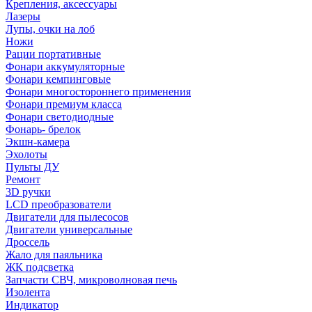
Крепления, аксессуары
Лазеры
Лупы, очки на лоб
Ножи
Рации портативные
Фонари аккумуляторные
Фонари кемпинговые
Фонари многостороннего применения
Фонари премиум класса
Фонари светодиодные
Фонарь- брелок
Экшн-камера
Эхолоты
Пульты ДУ
Ремонт
3D ручки
LCD преобразователи
Двигатели для пылесосов
Двигатели универсальные
Дроссель
Жало для паяльника
ЖК подсветка
Запчасти СВЧ, микроволновая печь
Изолента
Индикатор