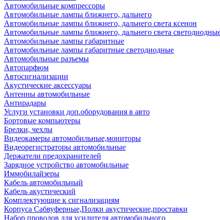
Автомобильные компрессоры
Автомобильные лампы ближнего, дальнего
Автомобильные лампы ближнего, дальнего света ксенон
Автомобильные лампы ближнего, дальнего света светодиодны
Автомобильные лампы габаритные
Автомобильные лампы габаритные светодиодные
Автомобильные разъемы
Автопарфюм
Автосигнализации
Акустические аксессуары
Антенны автомобильные
Антирадары
Услуги установки доп.оборудования в авто
Бортовые компьютеры
Брелки, чехлы
Видеокамеры автомобильные,мониторы
Видеорегистраторы автомобильные
Держатели предохранителей
Зарядное устройство автомобильные
Иммобилайзеры
Кабель автомобильный
Кабель акустический
Комплектующие к сигнализациям
Корпуса Сабвуферные,Полки акустические,проставки
Набор проводов для усилителя автомобильного