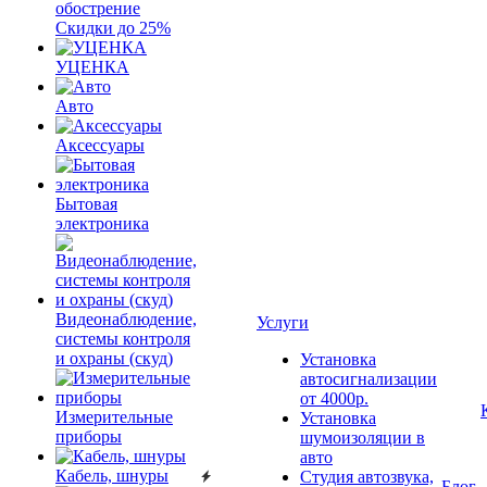
обострение
Скидки до 25%
УЦЕНКА
Авто
Аксессуары
Бытовая
электроника
Видеонаблюдение,
Услуги
системы контроля
и охраны (скуд)
Установка
автосигнализации
от 4000р.
Измерительные
Установка
приборы
шумоизоляции в
авто
Кабель, шнуры
Студия автозвука,
Блог