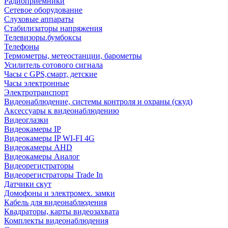
Радиоприемники
Сетевое оборудование
Слуховые аппараты
Стабилизаторы напряжения
Телевизоры.бумбоксы
Телефоны
Термометры, метеостанции, барометры
Усилитель сотового сигнала
Часы с GPS,смарт, детские
Часы электронные
Электротранспорт
Видеонаблюдение, системы контроля и охраны (скуд)
Аксессуары к видеонаблюдению
Видеоглазки
Видеокамеры IP
Видеокамеры IP WI-FI 4G
Видеокамеры AHD
Видеокамеры Аналог
Видеорегистраторы
Видеорегистраторы Trade In
Датчики скут
Домофоны и электромех. замки
Кабель для видеонаблюдения
Квадраторы, карты видеозахвата
Комплекты видеонаблюдения