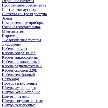
Охранные системы
Программное обеспечение
Свитчи, коммутаторы
Системы контроля доступа
Замки
Измерительные приборы
Головка измерительная
Мультиметры
Пирометр
Экологические тестеры
Эндоскопы
Кабель, шнуры
Кабель гофра, канал
Кабель микрофонный
Кабель низковольтный
Кабель радиочастотный
Кабель силовой 220В
Кабель телефонный
Патч-корд
Провода намоточные
Шнуры аудио, видео
Шнуры компьютерные
Шнуры питания
Шнуры соединительные
Шнуры телефонные