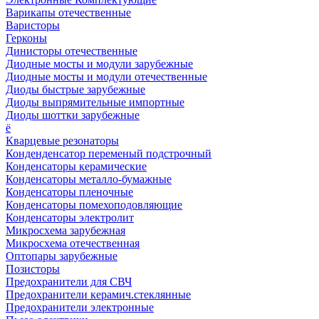
Варикапы отечественные
Варисторы
Герконы
Динисторы отечественные
Диодные мосты и модули зарубежные
Диодные мосты и модули отечественные
Диоды быстрые зарубежные
Диоды выпрямительные импортные
Диоды шоттки зарубежные
ё
Кварцевые резонаторы
Конденденсатор переменый подстрочный
Конденсаторы керамические
Конденсаторы металло-бумажные
Конденсаторы пленочные
Конденсаторы помехоподовляющие
Конденсаторы электролит
Микросхема зарубежная
Микросхема отечественная
Оптопары зарубежные
Позисторы
Предохранители для СВЧ
Предохранители керамич.стеклянные
Предохранители электронные