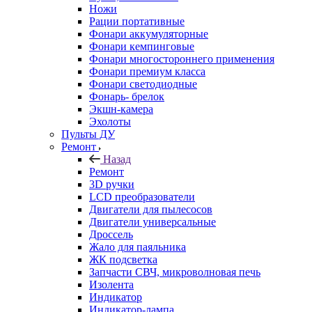
Ножи
Рации портативные
Фонари аккумуляторные
Фонари кемпинговые
Фонари многостороннего применения
Фонари премиум класса
Фонари светодиодные
Фонарь- брелок
Экшн-камера
Эхолоты
Пульты ДУ
Ремонт
Назад
Ремонт
3D ручки
LCD преобразователи
Двигатели для пылесосов
Двигатели универсальные
Дроссель
Жало для паяльника
ЖК подсветка
Запчасти СВЧ, микроволновая печь
Изолента
Индикатор
Индикатор-лампа