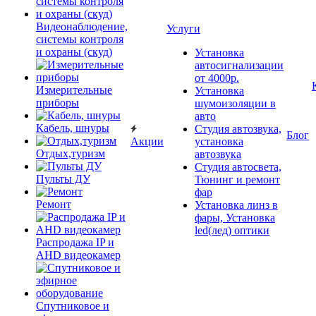
Видеонаблюдение,
Услуги
системы контроля
и охраны (скуд)
Установка
автосигнализации
от 4000р.
Измерительные
Установка
приборы
шумоизоляции в
авто
Кабель, шнуры
Студия автозвука,
Блог
Акции
установка
Отдых,туризм
автозвука
Студия автосвета,
Пульты ДУ
Тюнинг и ремонт
фар
Ремонт
Установка линз в
фары, Установка
led(лед) оптики
Распродажа IP и
AHD видеокамер
Спутниковое и