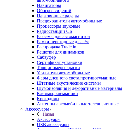
автомобильного
Навигаторы
Обогрев сидений
Парковочные радары
Предохранители автомобильные
Процессоры звуковые
Радиостанции СБ
Разъемы для автомагнитол
Рамки переходные для а/м
Распродажа Trade in
Решетки для динамиков
Сабвуфер
Сертификат установки
Толщиномеры краски
Усилители автомобильные
Фары дневного света,противотуманные
Штатные акустические системы
Шумоизоляция и декоративные материалы
Клеммы, клеммники
Крокодилы
Антенны автомобильные телевизионные
Аксессуары
Назад
Аксессуары
USB аксессуары