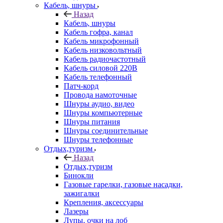
Кабель, шнуры
Назад
Кабель, шнуры
Кабель гофра, канал
Кабель микрофонный
Кабель низковольтный
Кабель радиочастотный
Кабель силовой 220В
Кабель телефонный
Патч-корд
Провода намоточные
Шнуры аудио, видео
Шнуры компьютерные
Шнуры питания
Шнуры соединительные
Шнуры телефонные
Отдых,туризм
Назад
Отдых,туризм
Бинокли
Газовые гарелки, газовые насадки,
зажигалки
Крепления, аксессуары
Лазеры
Лупы, очки на лоб