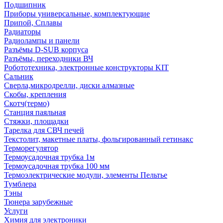
Подшипник
Приборы универсальные, комплектующие
Припой, Сплавы
Радиаторы
Радиолампы и панели
Разъёмы D-SUB корпуса
Разъёмы, переходники ВЧ
Робототехника, электронные конструкторы KIT
Сальник
Сверла,микродрелли, диски алмазные
Скобы, крепления
Скотч(термо)
Станция паяльная
Стяжки, площадки
Тарелка для СВЧ печей
Текстолит, макетные платы, фольгированный гетинакс
Терморегулятор
Термоусадочная трубка 1м
Термоусадочная трубка 100 мм
Термоэлектрические модули, элементы Пельтье
Тумблера
Тэны
Тюнера зарубежные
Услуги
Химия для электроники