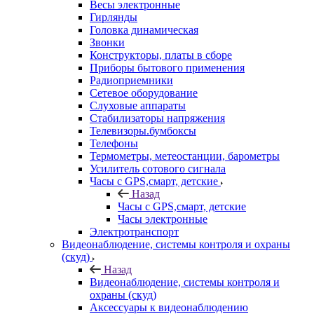
Весы электронные
Гирлянды
Головка динамическая
Звонки
Конструкторы, платы в сборе
Приборы бытового применения
Радиоприемники
Сетевое оборудование
Слуховые аппараты
Стабилизаторы напряжения
Телевизоры.бумбоксы
Телефоны
Термометры, метеостанции, барометры
Усилитель сотового сигнала
Часы с GPS,смарт, детские
Назад
Часы с GPS,смарт, детские
Часы электронные
Электротранспорт
Видеонаблюдение, системы контроля и охраны
(скуд)
Назад
Видеонаблюдение, системы контроля и
охраны (скуд)
Аксессуары к видеонаблюдению