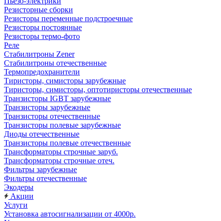
Пьезо-электрики
Резисторные сборки
Резисторы переменные подстроечные
Резисторы постоянные
Резисторы термо-фото
Реле
Стабилитроны Zener
Стабилитроны отечественные
Термопредохранители
Тиристоры, симисторы зарубежные
Тиристоры, симисторы, оптотиристоры отечественные
Транзисторы IGBT зарубежные
Транзисторы зарубежные
Транзисторы отечественные
Транзисторы полевые зарубежные
Диоды отечественные
Транзисторы полевые отечественные
Трансформаторы строчные заруб.
Трансформаторы строчные отеч.
Фильтры зарубежные
Фильтры отечественные
Экодеры
Акции
Услуги
Установка автосигнализации от 4000р.