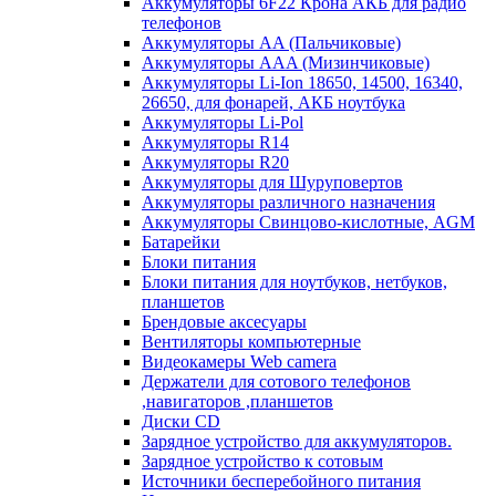
Аккумуляторы 6F22 Крона АКБ для радио
телефонов
Аккумуляторы AA (Пальчиковые)
Аккумуляторы AAA (Мизинчиковые)
Аккумуляторы Li-Ion 18650, 14500, 16340,
26650, для фонарей, АКБ ноутбука
Аккумуляторы Li-Pol
Аккумуляторы R14
Аккумуляторы R20
Аккумуляторы для Шуруповертов
Аккумуляторы различного назначения
Аккумуляторы Свинцово-кислотные, AGM
Батарейки
Блоки питания
Блоки питания для ноутбуков, нетбуков,
планшетов
Брендовые аксесуары
Вентиляторы компьютерные
Видеокамеры Web camera
Держатели для сотового телефонов
,навигаторов ,планшетов
Диски CD
Зарядное устройство для аккумуляторов.
Зарядное устройство к сотовым
Источники бесперебойного питания