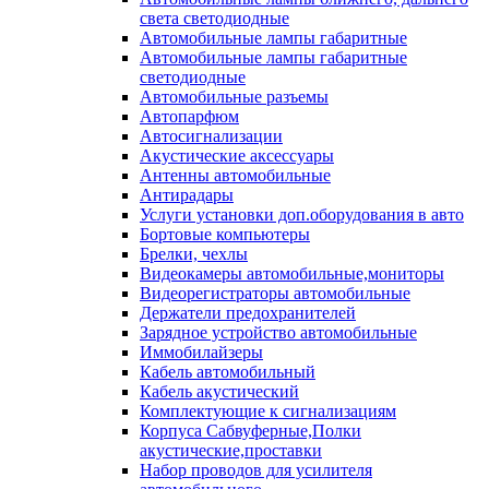
света светодиодные
Автомобильные лампы габаритные
Автомобильные лампы габаритные
светодиодные
Автомобильные разъемы
Автопарфюм
Автосигнализации
Акустические аксессуары
Антенны автомобильные
Антирадары
Услуги установки доп.оборудования в авто
Бортовые компьютеры
Брелки, чехлы
Видеокамеры автомобильные,мониторы
Видеорегистраторы автомобильные
Держатели предохранителей
Зарядное устройство автомобильные
Иммобилайзеры
Кабель автомобильный
Кабель акустический
Комплектующие к сигнализациям
Корпуса Сабвуферные,Полки
акустические,проставки
Набор проводов для усилителя