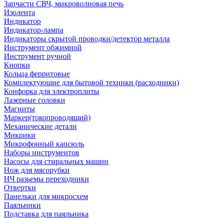
Запчасти СВЧ, микроволновая печь
Изолента
Индикатор
Индикатор-лампа
Индикаторы скрытой проводки/детектор металла
Инструмент обжимной
Инструмент ручной
Кнопки
Кольца ферритовые
Комплектующие для бытовой техники (расходники)
Конфорка для электроплиты
Лазерные головки
Магниты
Маркер(токопроводящий)
Механические детали
Микрики
Микрофонный капсюль
Наборы инструментов
Насосы для стиральных машин
Нож для мясорубки
НЧ разьемы переходники
Отвертки
Панельки для микросхем
Паяльники
Подставка для паяльника