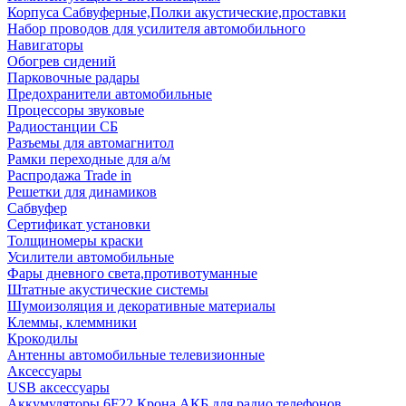
Корпуса Сабвуферные,Полки акустические,проставки
Набор проводов для усилителя автомобильного
Навигаторы
Обогрев сидений
Парковочные радары
Предохранители автомобильные
Процессоры звуковые
Радиостанции СБ
Разъемы для автомагнитол
Рамки переходные для а/м
Распродажа Trade in
Решетки для динамиков
Сабвуфер
Сертификат установки
Толщиномеры краски
Усилители автомобильные
Фары дневного света,противотуманные
Штатные акустические системы
Шумоизоляция и декоративные материалы
Клеммы, клеммники
Крокодилы
Антенны автомобильные телевизионные
Аксессуары
USB аксессуары
Аккумуляторы 6F22 Крона АКБ для радио телефонов