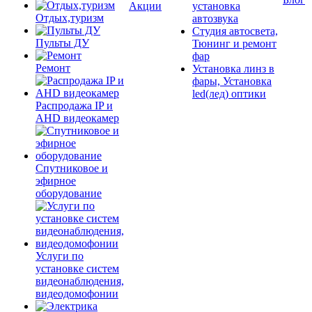
Акции
установка
Отдых,туризм
автозвука
Студия автосвета,
Пульты ДУ
Тюнинг и ремонт
фар
Ремонт
Установка линз в
фары, Установка
led(лед) оптики
Распродажа IP и
AHD видеокамер
Спутниковое и
эфирное
оборудование
Услуги по
установке систем
видеонаблюдения,
видеодомофонии