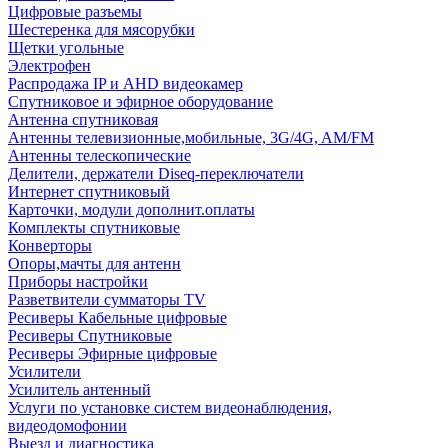
Цифровые разъемы
Шестеренка для мясорубки
Щетки угольные
Электрофен
Распродажа IP и AHD видеокамер
Спутниковое и эфирное оборудование
Антенна спутниковая
Антенны телевизионные,мобильные, 3G/4G, AM/FM
Антенны телескопические
Делители, держатели Diseq-переключатели
Интернет спутниковый
Карточки, модули дополнит.оплаты
Комплекты спутниковые
Конверторы
Опоры,мачты для антенн
Приборы настройки
Разветвители сумматоры TV
Ресиверы Кабельные цифровые
Ресиверы Спутниковые
Ресиверы Эфирные цифровые
Усилители
Усилитель антенный
Услуги по установке систем видеонаблюдения,
видеодомофонии
Выезд и диагностика