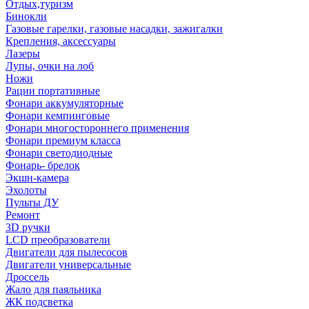
Отдых,туризм
Бинокли
Газовые гарелки, газовые насадки, зажигалки
Крепления, аксессуары
Лазеры
Лупы, очки на лоб
Ножи
Рации портативные
Фонари аккумуляторные
Фонари кемпинговые
Фонари многостороннего применения
Фонари премиум класса
Фонари светодиодные
Фонарь- брелок
Экшн-камера
Эхолоты
Пульты ДУ
Ремонт
3D ручки
LCD преобразователи
Двигатели для пылесосов
Двигатели универсальные
Дроссель
Жало для паяльника
ЖК подсветка