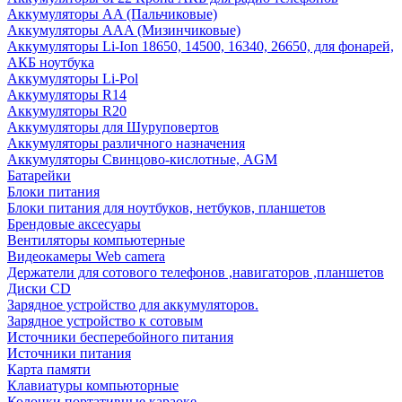
Аккумуляторы AA (Пальчиковые)
Аккумуляторы AAA (Мизинчиковые)
Аккумуляторы Li-Ion 18650, 14500, 16340, 26650, для фонарей,
АКБ ноутбука
Аккумуляторы Li-Pol
Аккумуляторы R14
Аккумуляторы R20
Аккумуляторы для Шуруповертов
Аккумуляторы различного назначения
Аккумуляторы Свинцово-кислотные, AGM
Батарейки
Блоки питания
Блоки питания для ноутбуков, нетбуков, планшетов
Брендовые аксесуары
Вентиляторы компьютерные
Видеокамеры Web camera
Держатели для сотового телефонов ,навигаторов ,планшетов
Диски CD
Зарядное устройство для аккумуляторов.
Зарядное устройство к сотовым
Источники бесперебойного питания
Источники питания
Карта памяти
Клавиатуры компьюторные
Колонки портативные караоке