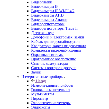
Видеоглазки
Видеокамеры IP
Видеокамеры IP WI-FI 4G
Видеокамеры AHD
Видеокамеры Аналог
Видеорегистраторы
Видеорегистраторы Trade In
Датчики скут
Домофоны и электромех. замки
Кабель для видеонаблюдения
Квадраторы, карты видеозахвата
Комплекты видеонаблюдения
Охранные системы
Программное обеспечение
Свитчи, коммутаторы
Системы контроля доступа
Замки
Измерительные приборы
Назад
Измерительные приборы
Головка измерительная
Мультиметры
Пирометр
Экологические тестеры
Эндоскопы