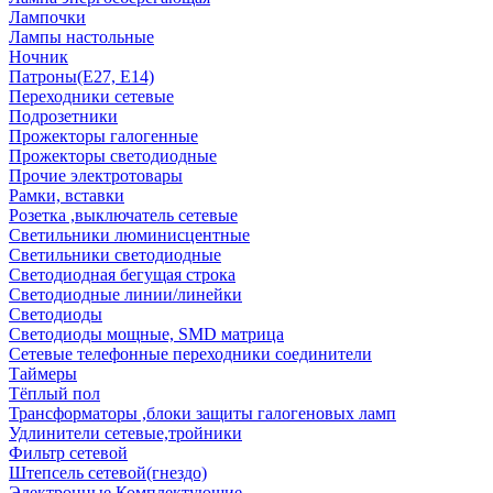
Лампочки
Лампы настольные
Ночник
Патроны(Е27, Е14)
Переходники сетевые
Подрозетники
Прожекторы галогенные
Прожекторы светодиодные
Прочие электротовары
Рамки, вставки
Розетка ,выключатель сетевые
Светильники люминисцентные
Светильники светодиодные
Светодиодная бегущая строка
Светодиодные линии/линейки
Светодиоды
Светодиоды мощные, SMD матрица
Сетевые телефонные переходники соединители
Таймеры
Тёплый пол
Трансформаторы ,блоки защиты галогеновых ламп
Удлинители сетевые,тройники
Фильтр сетевой
Штепсель сетевой(гнездо)
Электронные Комплектующие