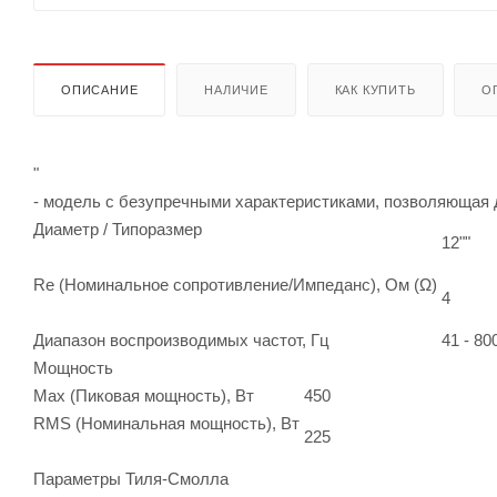
ОПИСАНИЕ
НАЛИЧИЕ
КАК КУПИТЬ
О
"
- модель с безупречными характеристиками, позволяющая 
Диаметр / Типоразмер
12""
Re (Номинальное сопротивление/Импеданс), Ом (Ω)
4
Диапазон воспроизводимых частот, Гц
41 - 80
Мощность
Max (Пиковая мощность), Вт
450
RMS (Номинальная мощность), Вт
225
Параметры Тиля-Смолла