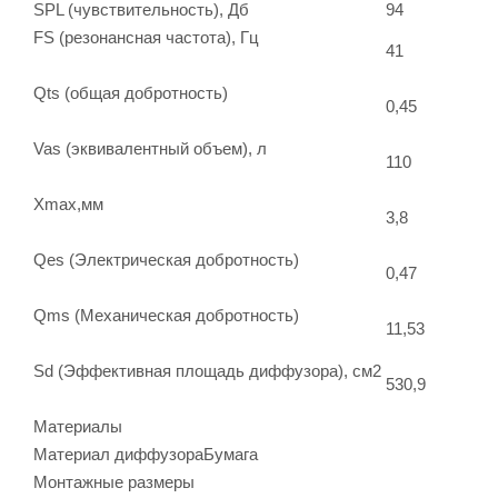
SPL (чувствительность), Дб
94
FS (резонансная частота), Гц
41
Qts (общая добротность)
0,45
Vas (эквивалентный объем), л
110
Xmax,мм
3,8
Qes (Электрическая добротность)
0,47
Qms (Механическая добротность)
11,53
Sd (Эффективная площадь диффузора), см2
530,9
Материалы
Материал диффузора
Бумага
Монтажные размеры