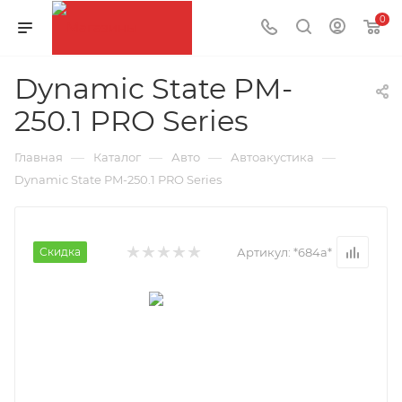
0
Dynamic State PM-
250.1 PRO Series
—
—
—
—
Главная
Каталог
Авто
Автоакустика
Dynamic State PM-250.1 PRO Series
Скидка
Артикул:
*684а*