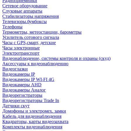
Радиоприемники
Сетевое оборудование
Слуховые аппараты
Стабилизаторы напряжения
Телевизоры.бумбоксы
Телефоны
Термометры, метеостанции, барометры
Усилитель сотового сигнала
Часы с GPS,смарт, детские
Часы электронные
Электротранспорт
Видеонаблюдение, системы контроля и охраны (скуд)
Аксессуары к видеонаблюдению
Видеоглазки
Видеокамеры IP
Видеокамеры IP WI-FI 4G
Видеокамеры AHD
Видеокамеры Аналог
Видеорегистраторы
Видеорегистраторы Trade In
Датчики скут
Домофоны и электромех. замки
Кабель для видеонаблюдения
Квадраторы, карты видеозахвата
Комплекты видеонаблюдения