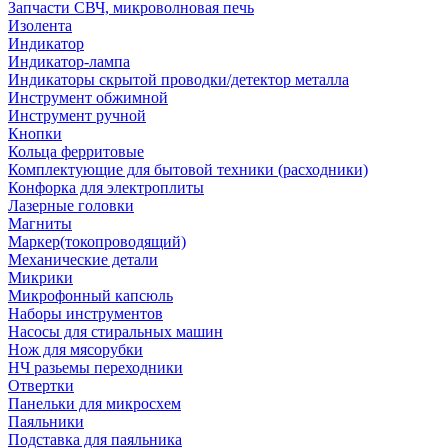
Запчасти СВЧ, микроволновая печь
Изолента
Индикатор
Индикатор-лампа
Индикаторы скрытой проводки/детектор металла
Инструмент обжимной
Инструмент ручной
Кнопки
Кольца ферритовые
Комплектующие для бытовой техники (расходники)
Конфорка для электроплиты
Лазерные головки
Магниты
Маркер(токопроводящий)
Механические детали
Микрики
Микрофонный капсюль
Наборы инструментов
Насосы для стиральных машин
Нож для мясорубки
НЧ разьемы переходники
Отвертки
Панельки для микросхем
Паяльники
Подставка для паяльника