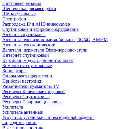
Цифровые разъемы
Шестеренка для мясорубки
Щетки угольные
Электрофен
Распродажа IP и AHD видеокамер
Спутниковое и эфирное оборудование
Антенна спутниковая
Антенны телевизионные,мобильные, 3G/4G, AM/FM
Антенны телескопические
Делители, держатели Diseq-переключатели
Интернет спутниковый
Карточки, модули дополнит.оплаты
Комплекты спутниковые
Конверторы
Опоры,мачты для антенн
Приборы настройки
Разветвители сумматоры TV
Ресиверы Кабельные цифровые
Ресиверы Спутниковые
Ресиверы Эфирные цифровые
Усилители
Усилитель антенный
Услуги по установке систем видеонаблюдения,
видеодомофонии
Выезд и диагностика