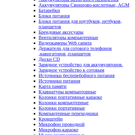
Аккумуляторы Свинцово-кислотные, AGM
Батарейки
Блоки питания
Блоки питания для ноутбуков, нетбуков,
планшетов
Брендовые аксесуары
Вентиляторы компьютерные
Видеокамеры Web camera
Держатели для сотового телефонов
,навигаторов ,планшетов
Диски CD
Зарядное устройство для аккумуляторов.
Зарядное устройство к сотовым
Источники бесперебойного питания
Источники питания
Карта памяти
Клавиатуры компьюторные
Колонки портативные караоке
Колонки компьютерные
Колонки портативные
Компьютерные переходники
Кронштейн
Микрофон проводной
Микрофон-караоке