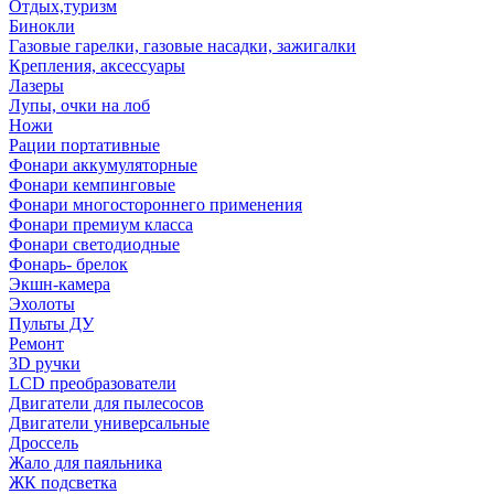
Отдых,туризм
Бинокли
Газовые гарелки, газовые насадки, зажигалки
Крепления, аксессуары
Лазеры
Лупы, очки на лоб
Ножи
Рации портативные
Фонари аккумуляторные
Фонари кемпинговые
Фонари многостороннего применения
Фонари премиум класса
Фонари светодиодные
Фонарь- брелок
Экшн-камера
Эхолоты
Пульты ДУ
Ремонт
3D ручки
LCD преобразователи
Двигатели для пылесосов
Двигатели универсальные
Дроссель
Жало для паяльника
ЖК подсветка