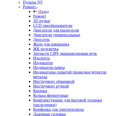
Пульты ДУ
Ремонт
Назад
Ремонт
3D ручки
LCD преобразователи
Двигатели для пылесосов
Двигатели универсальные
Дроссель
Жало для паяльника
ЖК подсветка
Запчасти СВЧ, микроволновая печь
Изолента
Индикатор
Индикатор-лампа
Индикаторы скрытой проводки/детектор
металла
Инструмент обжимной
Инструмент ручной
Кнопки
Кольца ферритовые
Комплектующие для бытовой техники
(расходники)
Конфорка для электроплиты
Лазерные головки