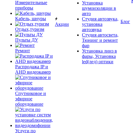
Измерительные
Установка
приборы
шумоизоляции в
авто
Кабель, шнуры
Студия автозвука,
Блог
Акции
установка
Отдых,туризм
автозвука
Студия автосвета,
Пульты ДУ
Тюнинг и ремонт
фар
Ремонт
Установка линз в
фары, Установка
led(лед) оптики
Распродажа IP и
AHD видеокамер
Спутниковое и
эфирное
оборудование
Услуги по