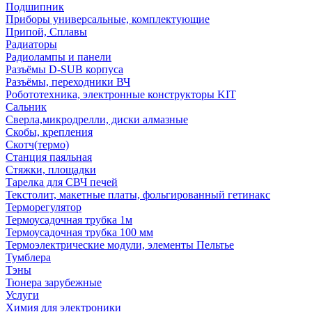
Подшипник
Приборы универсальные, комплектующие
Припой, Сплавы
Радиаторы
Радиолампы и панели
Разъёмы D-SUB корпуса
Разъёмы, переходники ВЧ
Робототехника, электронные конструкторы KIT
Сальник
Сверла,микродрелли, диски алмазные
Скобы, крепления
Скотч(термо)
Станция паяльная
Стяжки, площадки
Тарелка для СВЧ печей
Текстолит, макетные платы, фольгированный гетинакс
Терморегулятор
Термоусадочная трубка 1м
Термоусадочная трубка 100 мм
Термоэлектрические модули, элементы Пельтье
Тумблера
Тэны
Тюнера зарубежные
Услуги
Химия для электроники