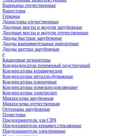
Варикапы отечественные
Варисторы
Герконы
Динисторы отечественные
Диодные мосты и модули зарубежные
Диодные мосты и модули отечественные
Диоды быстрые зарубежные
Диоды выпрямительные импортные
Диоды шоттки зарубежные
ё
Кварцевые резонаторы
Конденденсатор переменый подстрочный
Конденсаторы керамические
Конденсаторы металло-бумажные
Конденсаторы пленочные
Конденсаторы помехоподовляющие
Конденсаторы электролит
Микросхема зарубежная
Микросхема отечественная
Оптопары зарубежные
Позисторы
Предохранители для СВЧ
Предохранители керамич.стеклянные
Предохранители электронные