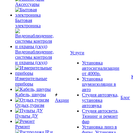
Аксессуары
Бытовая
электроника
Видеонаблюдение,
Услуги
системы контроля
и охраны (скуд)
Установка
автосигнализации
от 4000р.
Измерительные
Установка
приборы
шумоизоляции в
авто
Кабель, шнуры
Студия автозвука,
Блог
Акции
установка
Отдых,туризм
автозвука
Студия автосвета,
Пульты ДУ
Тюнинг и ремонт
фар
Ремонт
Установка линз в
фары, Установка