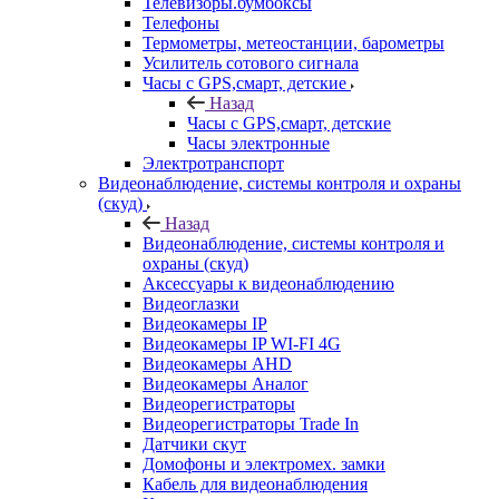
Телевизоры.бумбоксы
Телефоны
Термометры, метеостанции, барометры
Усилитель сотового сигнала
Часы с GPS,смарт, детские
Назад
Часы с GPS,смарт, детские
Часы электронные
Электротранспорт
Видеонаблюдение, системы контроля и охраны
(скуд)
Назад
Видеонаблюдение, системы контроля и
охраны (скуд)
Аксессуары к видеонаблюдению
Видеоглазки
Видеокамеры IP
Видеокамеры IP WI-FI 4G
Видеокамеры AHD
Видеокамеры Аналог
Видеорегистраторы
Видеорегистраторы Trade In
Датчики скут
Домофоны и электромех. замки
Кабель для видеонаблюдения