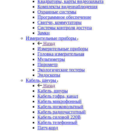
Квадраторы, карты видеозахвата
Комплекты видеонаблюдения
Охранные системы
Программное обеспечение
Свитчи, коммутаторы
Системы контроля доступа
Замки
Измерительные приборы
Назад
Измерительные приборы
Головка измерительная
Мультиметры
Пирометр
Экологические тестеры
Эндоскопы
Кабель, шнуры
Назад
Кабель, шнуры
Кабель гофра, канал
Кабель микрофонный
Кабель низковольтный
Кабель радиочастотный
Кабель силовой 220В
Кабель телефонный
Патч-корд