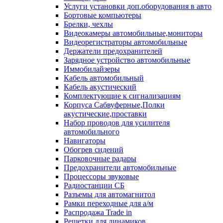
Услуги установки доп.оборудования в авто
Бортовые компьютеры
Брелки, чехлы
Видеокамеры автомобильные,мониторы
Видеорегистраторы автомобильные
Держатели предохранителей
Зарядное устройство автомобильные
Иммобилайзеры
Кабель автомобильный
Кабель акустический
Комплектующие к сигнализациям
Корпуса Сабвуферные,Полки
акустические,проставки
Набор проводов для усилителя
автомобильного
Навигаторы
Обогрев сидений
Парковочные радары
Предохранители автомобильные
Процессоры звуковые
Радиостанции СБ
Разъемы для автомагнитол
Рамки переходные для а/м
Распродажа Trade in
Решетки для динамиков