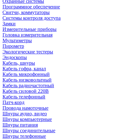
Охранные системы
Программное обеспечение
Свитчи, коммутаторы
Системы контроля доступа
Замки
Измерительные приборы
Головка измерительная
Мультиметры
Пирометр
Экологические тестеры
Эндоскопы
Кабель, шнуры
Кабель гофра, канал
Кабель микрофонный
Кабель низковольтный
Кабель радиочастотный
Кабель силовой 220В
Кабель телефонный
Патч-корд
Провода намоточные
Шнуры аудио, видео
Шнуры компьютерные
Шнуры питания
Шнуры соединительные
Шнуры телефонные