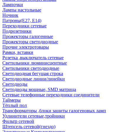
Лампочки
Лампы настольные
Ночник
Патроны(Е27, Е14)
Переходники сетевые
Подрозетники
Прожекторы галогенные
Прожекторы светодиодные
Прочие электротовары
Рамки, вставки
Розетка ,выключатель сетевые
Светильники люминисцентные
Светильники светодиодные
Светодиодная бегущая строка
Светодиодные линии/линейки
Светодиоды
Светодиоды мощные, SMD матрица
Сетевые телефонные переходники соединители
Таймеры
Тёплый пол
Трансформаторы ,блоки защиты галогеновых ламп
Удлинители сетевые,тройники
Фильтр сетевой
Штепсель сетевой(гнездо)
Электронные Комплектующие