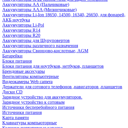
Аккумуляторы AA (Пальчиковые)
Аккумуляторы AAA (Мизинчиковые)
Аккумуляторы Li-Ion 18650, 14500, 16340, 26650, для фонарей,
АКБ ноутбука
Аккумуляторы Li-Pol
Аккумуляторы R14
Аккумуляторы R20
Аккумуляторы для Шуруповертов
Аккумуляторы различного назначения
Аккумуляторы Свинцово-кислотные, AGM
Батарейки
Блоки питания
Блоки питания для ноутбуков, нетбуков, планшетов
Брендовые аксесуары
Вентиляторы компьютерные
Видеокамеры Web camera
Держатели для сотового телефонов ,навигаторов ,планшетов
Диски CD
Зарядное устройство для аккумуляторов.
Зарядное устройство к сотовым
Источники бесперебойного питания
Источники питания
Карта памяти
Клавиатуры компьюторные
Колонки портативные караоке