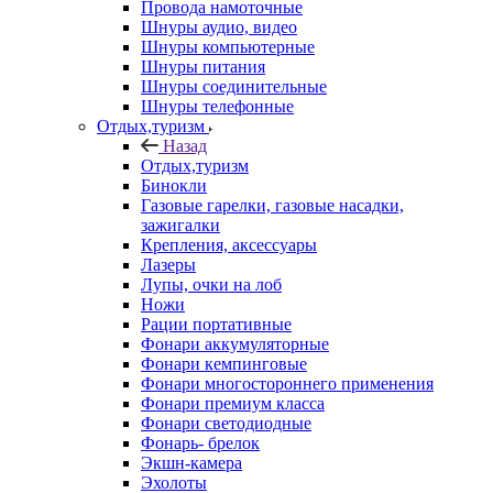
Провода намоточные
Шнуры аудио, видео
Шнуры компьютерные
Шнуры питания
Шнуры соединительные
Шнуры телефонные
Отдых,туризм
Назад
Отдых,туризм
Бинокли
Газовые гарелки, газовые насадки,
зажигалки
Крепления, аксессуары
Лазеры
Лупы, очки на лоб
Ножи
Рации портативные
Фонари аккумуляторные
Фонари кемпинговые
Фонари многостороннего применения
Фонари премиум класса
Фонари светодиодные
Фонарь- брелок
Экшн-камера
Эхолоты