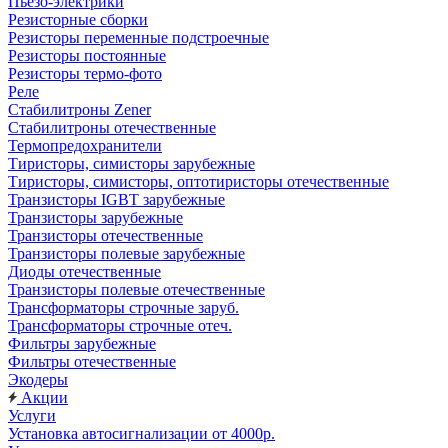
Пьезо-электрики
Резисторные сборки
Резисторы переменные подстроечные
Резисторы постоянные
Резисторы термо-фото
Реле
Стабилитроны Zener
Стабилитроны отечественные
Термопредохранители
Тиристоры, симисторы зарубежные
Тиристоры, симисторы, оптотиристоры отечественные
Транзисторы IGBT зарубежные
Транзисторы зарубежные
Транзисторы отечественные
Транзисторы полевые зарубежные
Диоды отечественные
Транзисторы полевые отечественные
Трансформаторы строчные заруб.
Трансформаторы строчные отеч.
Фильтры зарубежные
Фильтры отечественные
Экодеры
Акции
Услуги
Установка автосигнализации от 4000р.