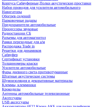
Корпуса Сабвуферные,Полки акустические,проставки
Набор проводов для усилителя автомобильного
Навигаторы
Обогрев сидений
Парковочные радары
Предохранители автомобильные
Процессоры звуковые
Радиостанции СБ
Разъемы для автомагнитол
Рамки переходные для а/м
Распродажа Trade in
Решетки для динамиков
Сабвуфер
Сертификат установки
Толщиномеры краски
Усилители автомобильные
Фары дневного света,противотуманные
Штатные акустические системы
Шумоизоляция и декоративные материалы
Клеммы, клеммники
Крокодилы
Антенны автомобильные телевизионные
Аксессуары
USB аксессуары
Аккумуляторы 6F22 Крона АКБ для радио телефонов