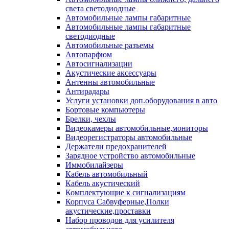
света светодиодные
Автомобильные лампы габаритные
Автомобильные лампы габаритные
светодиодные
Автомобильные разъемы
Автопарфюм
Автосигнализации
Акустические аксессуары
Антенны автомобильные
Антирадары
Услуги установки доп.оборудования в авто
Бортовые компьютеры
Брелки, чехлы
Видеокамеры автомобильные,мониторы
Видеорегистраторы автомобильные
Держатели предохранителей
Зарядное устройство автомобильные
Иммобилайзеры
Кабель автомобильный
Кабель акустический
Комплектующие к сигнализациям
Корпуса Сабвуферные,Полки
акустические,проставки
Набор проводов для усилителя