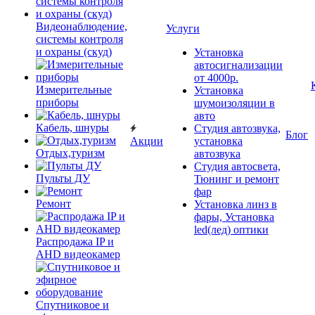
Видеонаблюдение,
Услуги
системы контроля
и охраны (скуд)
Установка
автосигнализации
от 4000р.
Измерительные
Установка
приборы
шумоизоляции в
авто
Кабель, шнуры
Студия автозвука,
Блог
Акции
установка
Отдых,туризм
автозвука
Студия автосвета,
Пульты ДУ
Тюнинг и ремонт
фар
Ремонт
Установка линз в
фары, Установка
led(лед) оптики
Распродажа IP и
AHD видеокамер
Спутниковое и