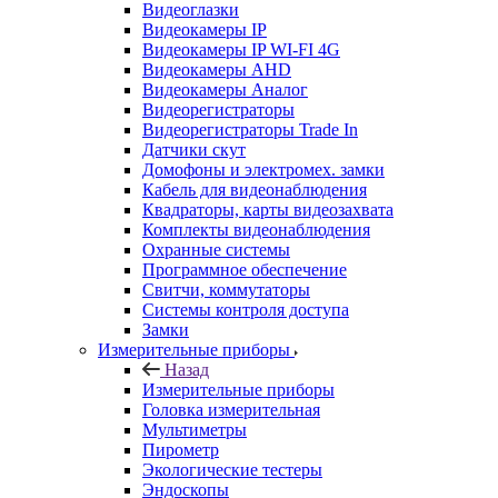
Видеоглазки
Видеокамеры IP
Видеокамеры IP WI-FI 4G
Видеокамеры AHD
Видеокамеры Аналог
Видеорегистраторы
Видеорегистраторы Trade In
Датчики скут
Домофоны и электромех. замки
Кабель для видеонаблюдения
Квадраторы, карты видеозахвата
Комплекты видеонаблюдения
Охранные системы
Программное обеспечение
Свитчи, коммутаторы
Системы контроля доступа
Замки
Измерительные приборы
Назад
Измерительные приборы
Головка измерительная
Мультиметры
Пирометр
Экологические тестеры
Эндоскопы