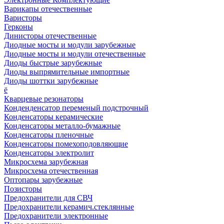
Варикапы отечественные
Варисторы
Герконы
Динисторы отечественные
Диодные мосты и модули зарубежные
Диодные мосты и модули отечественные
Диоды быстрые зарубежные
Диоды выпрямительные импортные
Диоды шоттки зарубежные
ё
Кварцевые резонаторы
Конденденсатор переменый подстрочный
Конденсаторы керамические
Конденсаторы металло-бумажные
Конденсаторы пленочные
Конденсаторы помехоподовляющие
Конденсаторы электролит
Микросхема зарубежная
Микросхема отечественная
Оптопары зарубежные
Позисторы
Предохранители для СВЧ
Предохранители керамич.стеклянные
Предохранители электронные