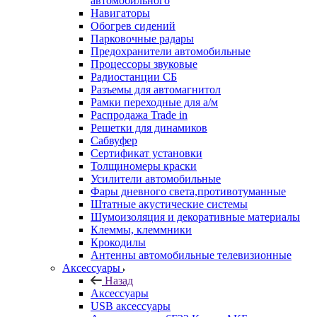
автомобильного
Навигаторы
Обогрев сидений
Парковочные радары
Предохранители автомобильные
Процессоры звуковые
Радиостанции СБ
Разъемы для автомагнитол
Рамки переходные для а/м
Распродажа Trade in
Решетки для динамиков
Сабвуфер
Сертификат установки
Толщиномеры краски
Усилители автомобильные
Фары дневного света,противотуманные
Штатные акустические системы
Шумоизоляция и декоративные материалы
Клеммы, клеммники
Крокодилы
Антенны автомобильные телевизионные
Аксессуары
Назад
Аксессуары
USB аксессуары