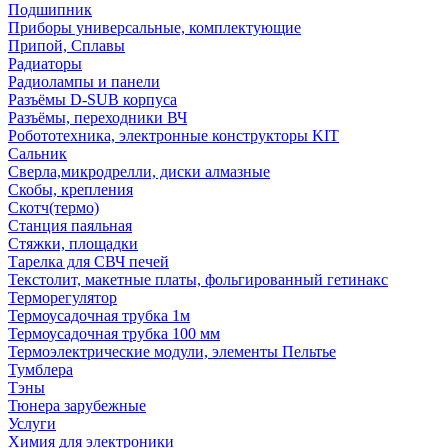
Подшипник
Приборы универсальные, комплектующие
Припой, Сплавы
Радиаторы
Радиолампы и панели
Разъёмы D-SUB корпуса
Разъёмы, переходники ВЧ
Робототехника, электронные конструкторы KIT
Сальник
Сверла,микродрелли, диски алмазные
Скобы, крепления
Скотч(термо)
Станция паяльная
Стяжки, площадки
Тарелка для СВЧ печей
Текстолит, макетные платы, фольгированный гетинакс
Терморегулятор
Термоусадочная трубка 1м
Термоусадочная трубка 100 мм
Термоэлектрические модули, элементы Пельтье
Тумблера
Тэны
Тюнера зарубежные
Услуги
Химия для электроники