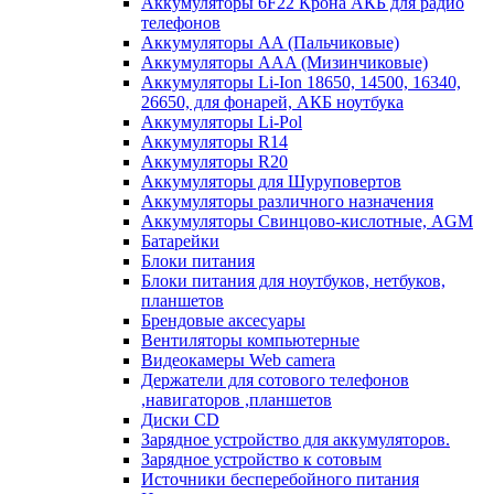
Аккумуляторы 6F22 Крона АКБ для радио
телефонов
Аккумуляторы AA (Пальчиковые)
Аккумуляторы AAA (Мизинчиковые)
Аккумуляторы Li-Ion 18650, 14500, 16340,
26650, для фонарей, АКБ ноутбука
Аккумуляторы Li-Pol
Аккумуляторы R14
Аккумуляторы R20
Аккумуляторы для Шуруповертов
Аккумуляторы различного назначения
Аккумуляторы Свинцово-кислотные, AGM
Батарейки
Блоки питания
Блоки питания для ноутбуков, нетбуков,
планшетов
Брендовые аксесуары
Вентиляторы компьютерные
Видеокамеры Web camera
Держатели для сотового телефонов
,навигаторов ,планшетов
Диски CD
Зарядное устройство для аккумуляторов.
Зарядное устройство к сотовым
Источники бесперебойного питания