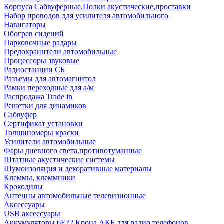
Корпуса Сабвуферные,Полки акустические,проставки
Набор проводов для усилителя автомобильного
Навигаторы
Обогрев сидений
Парковочные радары
Предохранители автомобильные
Процессоры звуковые
Радиостанции СБ
Разъемы для автомагнитол
Рамки переходные для а/м
Распродажа Trade in
Решетки для динамиков
Сабвуфер
Сертификат установки
Толщиномеры краски
Усилители автомобильные
Фары дневного света,противотуманные
Штатные акустические системы
Шумоизоляция и декоративные материалы
Клеммы, клеммники
Крокодилы
Антенны автомобильные телевизионные
Аксессуары
USB аксессуары
Аккумуляторы 6F22 Крона АКБ для радио телефонов