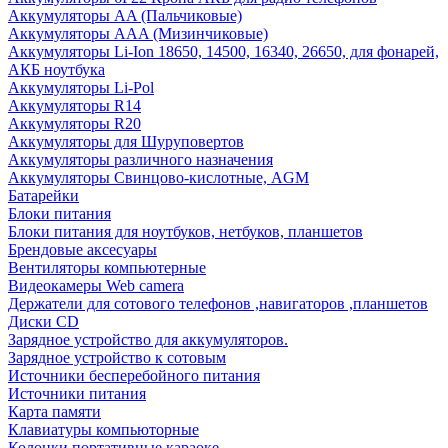
Аккумуляторы AA (Пальчиковые)
Аккумуляторы AAA (Мизинчиковые)
Аккумуляторы Li-Ion 18650, 14500, 16340, 26650, для фонарей,
АКБ ноутбука
Аккумуляторы Li-Pol
Аккумуляторы R14
Аккумуляторы R20
Аккумуляторы для Шуруповертов
Аккумуляторы различного назначения
Аккумуляторы Свинцово-кислотные, AGM
Батарейки
Блоки питания
Блоки питания для ноутбуков, нетбуков, планшетов
Брендовые аксесуары
Вентиляторы компьютерные
Видеокамеры Web camera
Держатели для сотового телефонов ,навигаторов ,планшетов
Диски CD
Зарядное устройство для аккумуляторов.
Зарядное устройство к сотовым
Источники бесперебойного питания
Источники питания
Карта памяти
Клавиатуры компьюторные
Колонки портативные караоке