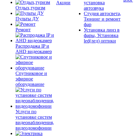
Акции
установка
Отдых,туризм
автозвука
Студия автосвета,
Пульты ДУ
Тюнинг и ремонт
фар
Ремонт
Установка линз в
фары, Установка
led(лед) оптики
Распродажа IP и
AHD видеокамер
Спутниковое и
эфирное
оборудование
Услуги по
установке систем
видеонаблюдения,
видеодомофонии