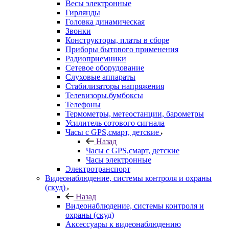
Весы электронные
Гирлянды
Головка динамическая
Звонки
Конструкторы, платы в сборе
Приборы бытового применения
Радиоприемники
Сетевое оборудование
Слуховые аппараты
Стабилизаторы напряжения
Телевизоры.бумбоксы
Телефоны
Термометры, метеостанции, барометры
Усилитель сотового сигнала
Часы с GPS,смарт, детские
Назад
Часы с GPS,смарт, детские
Часы электронные
Электротранспорт
Видеонаблюдение, системы контроля и охраны
(скуд)
Назад
Видеонаблюдение, системы контроля и
охраны (скуд)
Аксессуары к видеонаблюдению