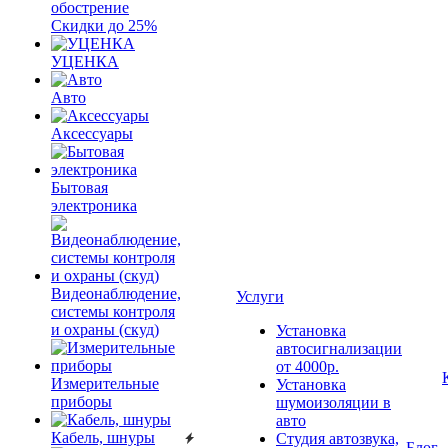
обострение
Скидки до 25%
УЦЕНКА
Авто
Аксессуары
Бытовая
электроника
Видеонаблюдение,
Услуги
системы контроля
и охраны (скуд)
Установка
автосигнализации
от 4000р.
Измерительные
Установка
приборы
шумоизоляции в
авто
Кабель, шнуры
Студия автозвука,
Блог