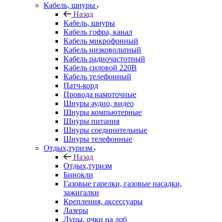
Кабель, шнуры
Назад
Кабель, шнуры
Кабель гофра, канал
Кабель микрофонный
Кабель низковольтный
Кабель радиочастотный
Кабель силовой 220В
Кабель телефонный
Патч-корд
Провода намоточные
Шнуры аудио, видео
Шнуры компьютерные
Шнуры питания
Шнуры соединительные
Шнуры телефонные
Отдых,туризм
Назад
Отдых,туризм
Бинокли
Газовые гарелки, газовые насадки,
зажигалки
Крепления, аксессуары
Лазеры
Лупы, очки на лоб