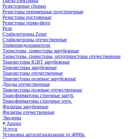
Пьезо-электрики
Резисторные сборки
Резисторы переменные подстроечные
Резисторы постоянные
Резисторы термо-фото
Реле
Стабилитроны Zener
Стабилитроны отечественные
Термопредохранители
Тиристоры, симисторы зарубежные
Тиристоры, симисторы, оптотиристоры отечественные
Транзисторы IGBT зарубежные
Транзисторы зарубежные
Транзисторы отечественные
Транзисторы полевые зарубежные
Диоды отечественные
Транзисторы полевые отечественные
Трансформаторы строчные заруб.
Трансформаторы строчные отеч.
Фильтры зарубежные
Фильтры отечественные
Экодеры
Акции
Услуги
Установка автосигнализации от 4000р.