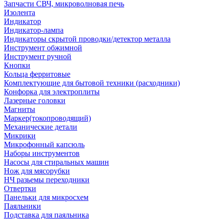
Запчасти СВЧ, микроволновая печь
Изолента
Индикатор
Индикатор-лампа
Индикаторы скрытой проводки/детектор металла
Инструмент обжимной
Инструмент ручной
Кнопки
Кольца ферритовые
Комплектующие для бытовой техники (расходники)
Конфорка для электроплиты
Лазерные головки
Магниты
Маркер(токопроводящий)
Механические детали
Микрики
Микрофонный капсюль
Наборы инструментов
Насосы для стиральных машин
Нож для мясорубки
НЧ разьемы переходники
Отвертки
Панельки для микросхем
Паяльники
Подставка для паяльника