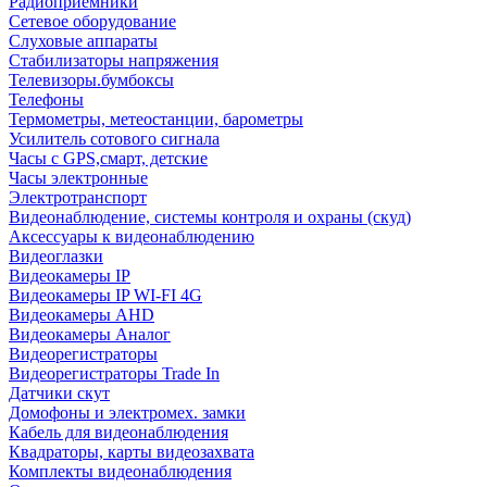
Радиоприемники
Сетевое оборудование
Слуховые аппараты
Стабилизаторы напряжения
Телевизоры.бумбоксы
Телефоны
Термометры, метеостанции, барометры
Усилитель сотового сигнала
Часы с GPS,смарт, детские
Часы электронные
Электротранспорт
Видеонаблюдение, системы контроля и охраны (скуд)
Аксессуары к видеонаблюдению
Видеоглазки
Видеокамеры IP
Видеокамеры IP WI-FI 4G
Видеокамеры AHD
Видеокамеры Аналог
Видеорегистраторы
Видеорегистраторы Trade In
Датчики скут
Домофоны и электромех. замки
Кабель для видеонаблюдения
Квадраторы, карты видеозахвата
Комплекты видеонаблюдения