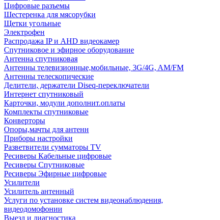
Цифровые разъемы
Шестеренка для мясорубки
Щетки угольные
Электрофен
Распродажа IP и AHD видеокамер
Спутниковое и эфирное оборудование
Антенна спутниковая
Антенны телевизионные,мобильные, 3G/4G, AM/FM
Антенны телескопические
Делители, держатели Diseq-переключатели
Интернет спутниковый
Карточки, модули дополнит.оплаты
Комплекты спутниковые
Конверторы
Опоры,мачты для антенн
Приборы настройки
Разветвители сумматоры TV
Ресиверы Кабельные цифровые
Ресиверы Спутниковые
Ресиверы Эфирные цифровые
Усилители
Усилитель антенный
Услуги по установке систем видеонаблюдения,
видеодомофонии
Выезд и диагностика