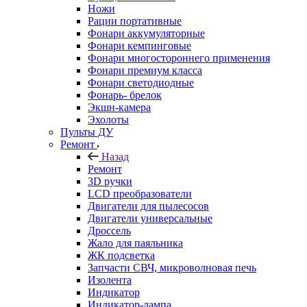
Ножи
Рации портативные
Фонари аккумуляторные
Фонари кемпинговые
Фонари многостороннего применения
Фонари премиум класса
Фонари светодиодные
Фонарь- брелок
Экшн-камера
Эхолоты
Пульты ДУ
Ремонт
Назад
Ремонт
3D ручки
LCD преобразователи
Двигатели для пылесосов
Двигатели универсальные
Дроссель
Жало для паяльника
ЖК подсветка
Запчасти СВЧ, микроволновая печь
Изолента
Индикатор
Индикатор-лампа