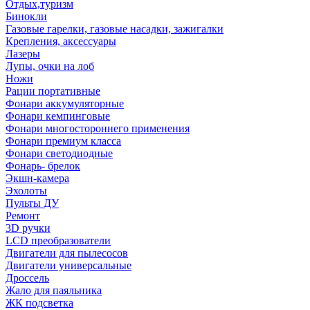
Отдых,туризм
Бинокли
Газовые гарелки, газовые насадки, зажигалки
Крепления, аксессуары
Лазеры
Лупы, очки на лоб
Ножи
Рации портативные
Фонари аккумуляторные
Фонари кемпинговые
Фонари многостороннего применения
Фонари премиум класса
Фонари светодиодные
Фонарь- брелок
Экшн-камера
Эхолоты
Пульты ДУ
Ремонт
3D ручки
LCD преобразователи
Двигатели для пылесосов
Двигатели универсальные
Дроссель
Жало для паяльника
ЖК подсветка