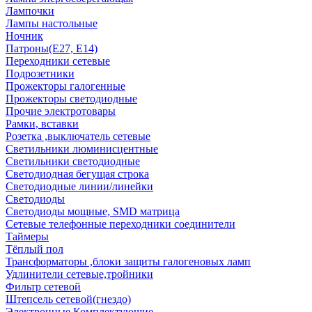
Лампочки
Лампы настольные
Ночник
Патроны(Е27, Е14)
Переходники сетевые
Подрозетники
Прожекторы галогенные
Прожекторы светодиодные
Прочие электротовары
Рамки, вставки
Розетка ,выключатель сетевые
Светильники люминисцентные
Светильники светодиодные
Светодиодная бегущая строка
Светодиодные линии/линейки
Светодиоды
Светодиоды мощные, SMD матрица
Сетевые телефонные переходники соединители
Таймеры
Тёплый пол
Трансформаторы ,блоки защиты галогеновых ламп
Удлинители сетевые,тройники
Фильтр сетевой
Штепсель сетевой(гнездо)
Электронные Комплектующие