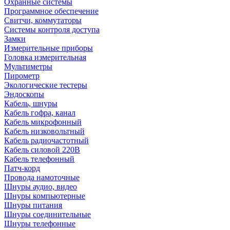
Охранные системы
Программное обеспечение
Свитчи, коммутаторы
Системы контроля доступа
Замки
Измерительные приборы
Головка измерительная
Мультиметры
Пирометр
Экологические тестеры
Эндоскопы
Кабель, шнуры
Кабель гофра, канал
Кабель микрофонный
Кабель низковольтный
Кабель радиочастотный
Кабель силовой 220В
Кабель телефонный
Патч-корд
Провода намоточные
Шнуры аудио, видео
Шнуры компьютерные
Шнуры питания
Шнуры соединительные
Шнуры телефонные