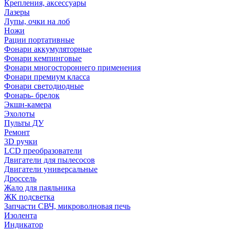
Крепления, аксессуары
Лазеры
Лупы, очки на лоб
Ножи
Рации портативные
Фонари аккумуляторные
Фонари кемпинговые
Фонари многостороннего применения
Фонари премиум класса
Фонари светодиодные
Фонарь- брелок
Экшн-камера
Эхолоты
Пульты ДУ
Ремонт
3D ручки
LCD преобразователи
Двигатели для пылесосов
Двигатели универсальные
Дроссель
Жало для паяльника
ЖК подсветка
Запчасти СВЧ, микроволновая печь
Изолента
Индикатор