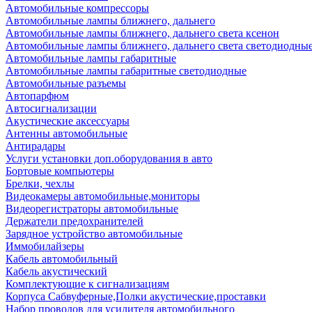
Автомобильные компрессоры
Автомобильные лампы ближнего, дальнего
Автомобильные лампы ближнего, дальнего света ксенон
Автомобильные лампы ближнего, дальнего света светодиодны
Автомобильные лампы габаритные
Автомобильные лампы габаритные светодиодные
Автомобильные разъемы
Автопарфюм
Автосигнализации
Акустические аксессуары
Антенны автомобильные
Антирадары
Услуги установки доп.оборудования в авто
Бортовые компьютеры
Брелки, чехлы
Видеокамеры автомобильные,мониторы
Видеорегистраторы автомобильные
Держатели предохранителей
Зарядное устройство автомобильные
Иммобилайзеры
Кабель автомобильный
Кабель акустический
Комплектующие к сигнализациям
Корпуса Сабвуферные,Полки акустические,проставки
Набор проводов для усилителя автомобильного