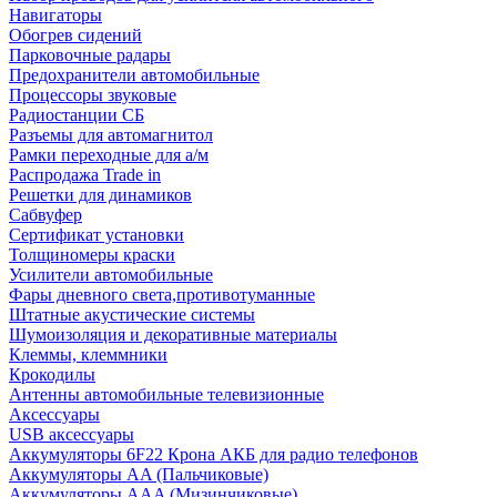
Навигаторы
Обогрев сидений
Парковочные радары
Предохранители автомобильные
Процессоры звуковые
Радиостанции СБ
Разъемы для автомагнитол
Рамки переходные для а/м
Распродажа Trade in
Решетки для динамиков
Сабвуфер
Сертификат установки
Толщиномеры краски
Усилители автомобильные
Фары дневного света,противотуманные
Штатные акустические системы
Шумоизоляция и декоративные материалы
Клеммы, клеммники
Крокодилы
Антенны автомобильные телевизионные
Аксессуары
USB аксессуары
Аккумуляторы 6F22 Крона АКБ для радио телефонов
Аккумуляторы AA (Пальчиковые)
Аккумуляторы AAA (Мизинчиковые)