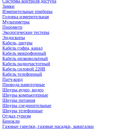
Системы контроля доступа
Замки
Измерительные приборы
Головка измерительная
Мультиметры
Пирометр
Экологические тестеры
Эндоскопы
Кабель, шнуры
Кабель гофра, канал
Кабель микрофонный
Кабель низковольтный
Кабель радиочастотный
Кабель силовой 220В
Кабель телефонный
Патч-корд
Провода намоточные
Шнуры аудио, видео
Шнуры компьютерные
Шнуры питания
Шнуры соединительные
Шнуры телефонные
Отдых,туризм
Бинокли
Газовые гарелки, газовые насадки, зажигалки