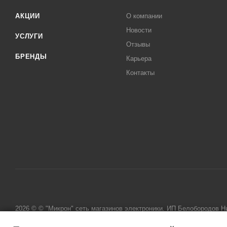
АКЦИИ
О компании
Новости
УСЛУГИ
Отзывы
БРЕНДЫ
Карьера
Контакты
2026 © © "Микрон" сеть магазинов электроники. ИП Белобородов 
исключительно информационный характер и ни при каких условиях