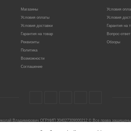
Магазины
Условия опл
Условия оплаты
Условия дост
Условия доставки
Гарантия на 
Гарантия на товар
Вопрос-ответ
Реквизиты
Обзоры
Политика
Возможности
Соглашение
Николай Владимирович ОГРНИП 304027309000212 © Все права защищены 
 не является публичной офертой