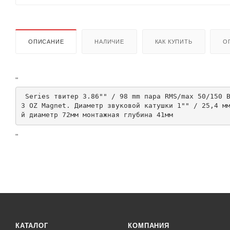
ОПИСАНИЕ
НАЛИЧИЕ
КАК КУПИТЬ
О
"
 Series твитер 3.86"" / 98 mm пара RMS/max 50/150 Вт, 4Ом 5KHz - 22KHz, 105±2 dB @ 1 watt/1 meter, Re 3,6 Ohms, 6.
3 OZ Magnet. Диаметр звуковой катушки 1"" / 25,4 м
й диаметр 72мм монтажная глубина 41мм 
"
КАТАЛОГ
КОМПАНИЯ