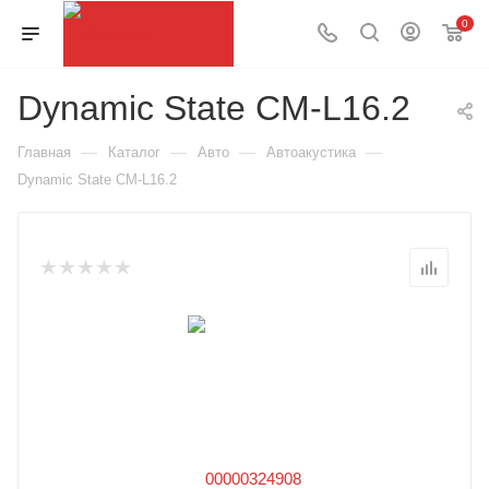
0
Dynamic State CM-L16.2
—
—
—
—
Главная
Каталог
Авто
Автоакустика
Dynamic State CM-L16.2