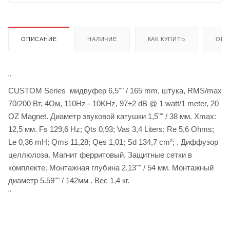
ОПИСАНИЕ
НАЛИЧИЕ
КАК КУПИТЬ
ОПЛ
"
CUSTOM Series мидвуфер 6,5"" / 165 mm, штука, RMS/max
70/200 Вт, 4Ом, 110Hz - 10KHz, 97±2 dB @ 1 watt/1 meter, 20
OZ Magnet. Диаметр звуковой катушки 1,5"" / 38 мм. Xmax:
12,5 мм. Fs 129,6 Hz; Qts 0,93; Vas 3,4 Liters; Re 5,6 Ohms;
Le 0,36 mH; Qms 11,28; Qes 1,01; Sd 134,7 cm²; . Диффузор
целлюлоза. Магнит ферритовый. Защитные сетки в
комплекте. Монтажная глубина 2.13"" / 54 мм. Монтажный
диаметр 5.59"" / 142мм . Вес 1,4 кг.
"