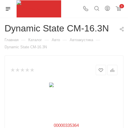
0
Dynamic State CM-16.3N
—
—
—
—
Главная
Каталог
Авто
Автоакустика
Dynamic State CM-16.3N