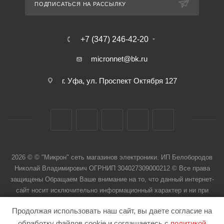
ПОДПИСАТЬСЯ НА РАССЫЛКУ
+7 (347) 246-42-20
micronnet@bk.ru
г. Уфа, ул. Проспект Октября 127
2026 © © "Микрон" сеть магазинов электроники. ИП Белобородов
Николай Владимирович ОГРНИП 304027309000212 © Все права
защищены Обращаем Ваше внимание на то, что данный интернет-
сайт носит исключительно информационный характер и ни при
каких условиях не является публичной офертой
Продолжая использовать наш сайт, вы даете согласие на
обработку файлов cookie и соглашаетесь с
политикой