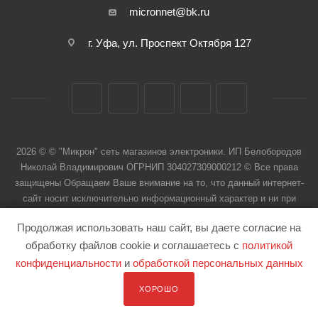
micronnet@bk.ru
г. Уфа, ул. Проспект Октября 127
2026 © © "Микрон" сеть магазинов электроники. ИП Белобородов
Николай Владимирович ОГРНИП 304027309000212 © Все права
защищены Обращаем Ваше внимание на то, что данный интернет-
сайт носит исключительно информационный характер и ни при
каких условиях не является публичной офертой
Продолжая использовать наш сайт, вы даете согласие на
обработку файлов cookie и соглашаетесь с
политикой
конфиденциальности
и
обработкой персональных данных
ХОРОШО