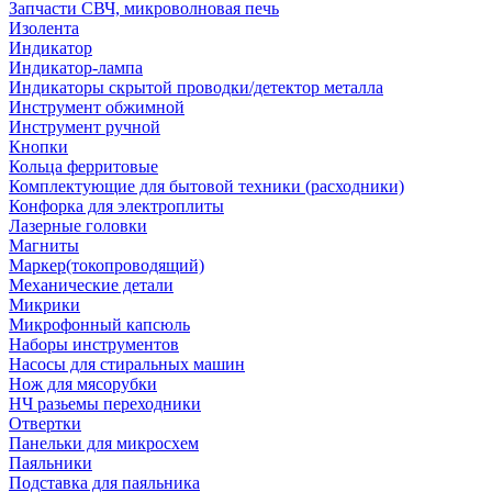
Запчасти СВЧ, микроволновая печь
Изолента
Индикатор
Индикатор-лампа
Индикаторы скрытой проводки/детектор металла
Инструмент обжимной
Инструмент ручной
Кнопки
Кольца ферритовые
Комплектующие для бытовой техники (расходники)
Конфорка для электроплиты
Лазерные головки
Магниты
Маркер(токопроводящий)
Механические детали
Микрики
Микрофонный капсюль
Наборы инструментов
Насосы для стиральных машин
Нож для мясорубки
НЧ разьемы переходники
Отвертки
Панельки для микросхем
Паяльники
Подставка для паяльника