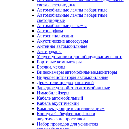
света светодиодные
Автомобильные лампы габаритные
Автомобильные лампы габаритные
светодиодные
Автомобильные разъемы
Автопарфюм
Автосигнализации
Акустические аксессуары
Антенны автомобильные
Антирадары
Услуги установки доп.оборудования в авто
Бортовые компьютеры
Брелки, чехлы
Видеокамеры автомобильные,мониторы
Видеорегистраторы автомобильные
Держатели предохранителей
Зарядное устройство автомобильные
Иммобилайзеры
Кабель автомобильный
Кабель акустический
Комплектующие к сигнализациям
Корпуса Сабвуферные,Полки
акустические,проставки
Набор проводов для усилителя