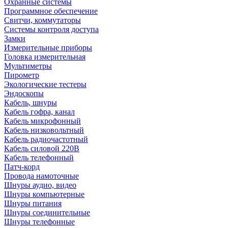
Охранные системы
Программное обеспечение
Свитчи, коммутаторы
Системы контроля доступа
Замки
Измерительные приборы
Головка измерительная
Мультиметры
Пирометр
Экологические тестеры
Эндоскопы
Кабель, шнуры
Кабель гофра, канал
Кабель микрофонный
Кабель низковольтный
Кабель радиочастотный
Кабель силовой 220В
Кабель телефонный
Патч-корд
Провода намоточные
Шнуры аудио, видео
Шнуры компьютерные
Шнуры питания
Шнуры соединительные
Шнуры телефонные