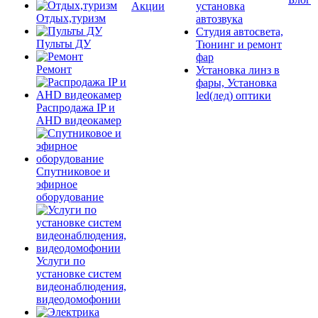
Акции
установка
Отдых,туризм
автозвука
Студия автосвета,
Пульты ДУ
Тюнинг и ремонт
фар
Ремонт
Установка линз в
фары, Установка
led(лед) оптики
Распродажа IP и
AHD видеокамер
Спутниковое и
эфирное
оборудование
Услуги по
установке систем
видеонаблюдения,
видеодомофонии