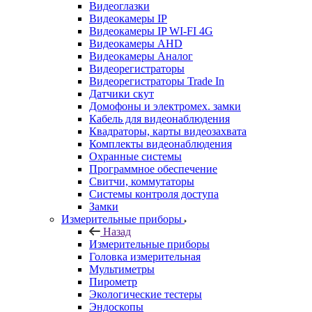
Видеоглазки
Видеокамеры IP
Видеокамеры IP WI-FI 4G
Видеокамеры AHD
Видеокамеры Аналог
Видеорегистраторы
Видеорегистраторы Trade In
Датчики скут
Домофоны и электромех. замки
Кабель для видеонаблюдения
Квадраторы, карты видеозахвата
Комплекты видеонаблюдения
Охранные системы
Программное обеспечение
Свитчи, коммутаторы
Системы контроля доступа
Замки
Измерительные приборы
Назад
Измерительные приборы
Головка измерительная
Мультиметры
Пирометр
Экологические тестеры
Эндоскопы