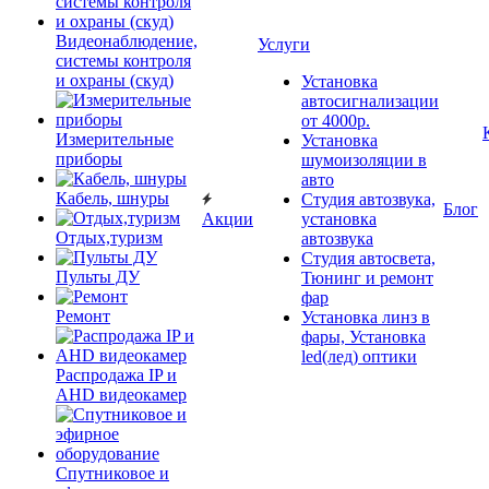
Видеонаблюдение,
Услуги
системы контроля
и охраны (скуд)
Установка
автосигнализации
от 4000р.
Измерительные
Установка
приборы
шумоизоляции в
авто
Кабель, шнуры
Студия автозвука,
Блог
Акции
установка
Отдых,туризм
автозвука
Студия автосвета,
Пульты ДУ
Тюнинг и ремонт
фар
Ремонт
Установка линз в
фары, Установка
led(лед) оптики
Распродажа IP и
AHD видеокамер
Спутниковое и