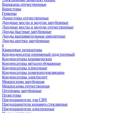
Варикапы отечественные
Варисторы
Герконы
Динисторы отечественные
Диодные мосты и модули зарубежные
Диодные мосты и модули отечественные
Диоды быстрые зарубежные
Диоды выпрямительные импортные
Диоды шоттки зарубежные
ё
Кварцевые резонаторы
Конденденсатор переменый подстрочный
Конденсаторы керамические
Конденсаторы металло-бумажные
Конденсаторы пленочные
Конденсаторы помехоподовляющие
Конденсаторы электролит
Микросхема зарубежная
Микросхема отечественная
Оптопары зарубежные
Позисторы
Предохранители для СВЧ
Предохранители керамич.стеклянные
Предохранители электронные