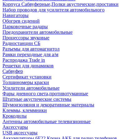
Корпуса Сабвуферные,Полки акустические,проставки
Набор проводов для усилителя автомобильного
Навигаторы
Обогрев сидений
Парковочные радары
Предохранители автомобильные
Процессоры звуковые
Радиостанции СБ
Разъемы для автомагнитол
Рамки переходные для а/м
Распродажа Trade in
Решетки для динамиков
Сабвуфер
Сертификат установки
Толщиномеры краски
Усилители автомобильные
Фары дневного света,противотуманные
Штатные акустические системы
Шумоизоляция и декоративные материалы
Клеммы, клеммники
Крокодилы
Антенны автомобильные телевизионные
Аксессуары
USB аксессуары
Аккумуляторы 6F22 Крона АКБ для радио телефонов