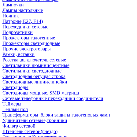
Лампочки
Лампы настольные
Ночник
Патроны(Е27, Е14)
Переходники сетевые
Подрозетники
Прожекторы галогенные
Прожекторы светодиодные
Прочие электротовары
Рамки, вставки
Розетка ,выключатель сетевые
Светильники люминисцентные
Светильники светодиодные
Светодиодная бегущая строка
Светодиодные линии/линейки
Светодиоды
Светодиоды мощные, SMD матрица
Сетевые телефонные переходники соединители
Таймеры
Тёплый пол
Трансформаторы ,блоки защиты галогеновых ламп
Удлинители сетевые,тройники
Фильтр сетевой
Штепсель сетевой(гнездо)
Электронные Комплектующие