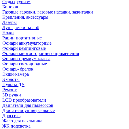
Отдых,туризм
Бинокли
Газовые гарелки, газовые насадки, зажигалки
Крепления, аксессуары
Лазеры
Лупы, очки на лоб
Ножи
Рации портативные
Фонари аккумуляторные
Фонари кемпинговые
Фонари многостороннего применения
Фонари премиум класса
Фонари светодиодные
Фонарь- брелок
Экшн-камера
Эхолоты
Пульты ДУ
Ремонт
3D ручки
LCD преобразователи
Двигатели для пылесосов
Двигатели универсальные
Дроссель
Жало для паяльника
ЖК подсветка