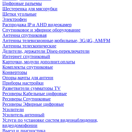
Цифровые разъемы
Шестеренка для мясорубки
Щетки угольные
Электрофен
Распродажа IP и AHD видеокамер
Спутниковое и эфирное оборудование
Антенна спутниковая
Антенны телевизионные,мобильные, 3G/4G, AM/FM
Антенны телескопические
Делители, держатели Diseq-переключатели
Интернет спутниковый
Карточки, модули дополнит.оплаты
Комплекты спутниковые
Конверторы
Опоры,мачты для антенн
Приборы настройки
Разветвители сумматоры TV
Ресиверы Кабельные цифровые
Ресиверы Спутниковые
Ресиверы Эфирные цифровые
Усилители
Усилитель антенный
Услуги по установке систем видеонаблюдения,
видеодомофонии
Выезд и диагностика