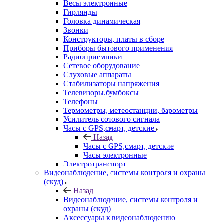
Весы электронные
Гирлянды
Головка динамическая
Звонки
Конструкторы, платы в сборе
Приборы бытового применения
Радиоприемники
Сетевое оборудование
Слуховые аппараты
Стабилизаторы напряжения
Телевизоры.бумбоксы
Телефоны
Термометры, метеостанции, барометры
Усилитель сотового сигнала
Часы с GPS,смарт, детские
Назад
Часы с GPS,смарт, детские
Часы электронные
Электротранспорт
Видеонаблюдение, системы контроля и охраны
(скуд)
Назад
Видеонаблюдение, системы контроля и
охраны (скуд)
Аксессуары к видеонаблюдению