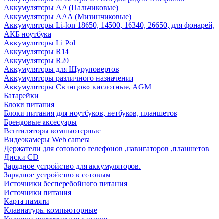
Аккумуляторы AA (Пальчиковые)
Аккумуляторы AAA (Мизинчиковые)
Аккумуляторы Li-Ion 18650, 14500, 16340, 26650, для фонарей,
АКБ ноутбука
Аккумуляторы Li-Pol
Аккумуляторы R14
Аккумуляторы R20
Аккумуляторы для Шуруповертов
Аккумуляторы различного назначения
Аккумуляторы Свинцово-кислотные, AGM
Батарейки
Блоки питания
Блоки питания для ноутбуков, нетбуков, планшетов
Брендовые аксесуары
Вентиляторы компьютерные
Видеокамеры Web camera
Держатели для сотового телефонов ,навигаторов ,планшетов
Диски CD
Зарядное устройство для аккумуляторов.
Зарядное устройство к сотовым
Источники бесперебойного питания
Источники питания
Карта памяти
Клавиатуры компьюторные
Колонки портативные караоке