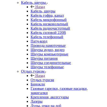
Кабель, шнуры
Назад
Кабель, шнуры
Кабель гофра, канал
Кабель микрофонный
Кабель низковольтный
Кабель радиочастотный
Кабель силовой 220В
Кабель телефонный
Патч-корд
Провода намоточные
Шнуры аудио, видео
Шнуры компьютерные
Шнуры питания
Шнуры соединительные
Шнуры телефонные
Отдых,туризм
Назад
Отдых,туризм
Бинокли
Газовые гарелки, газовые насадки,
зажигалки
Крепления, аксессуары
Лазеры
Лупы, очки на лоб