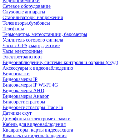
Радиоприемники
Сетевое оборудование
Слуховые аппараты
Стабилизаторы напряжения
Телевизоры.бумбоксы
Телефоны
Термометры, метеостанции, барометры
Усилитель сотового сигнала
Часы с GPS,смарт, детские
Часы электронные
Электротранспорт
Видеонаблюдение, системы контроля и охраны (скуд)
Аксессуары к видеонаблюдению
Видеоглазки
Видеокамеры IP
Видеокамеры IP WI-FI 4G
Видеокамеры AHD
Видеокамеры Аналог
Видеорегистраторы
Видеорегистраторы Trade In
Датчики скут
Домофоны и электромех. замки
Кабель для видеонаблюдения
Квадраторы, карты видеозахвата
Комплекты видеонаблюдения