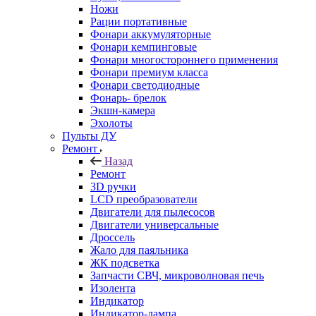
Ножи
Рации портативные
Фонари аккумуляторные
Фонари кемпинговые
Фонари многостороннего применения
Фонари премиум класса
Фонари светодиодные
Фонарь- брелок
Экшн-камера
Эхолоты
Пульты ДУ
Ремонт
Назад
Ремонт
3D ручки
LCD преобразователи
Двигатели для пылесосов
Двигатели универсальные
Дроссель
Жало для паяльника
ЖК подсветка
Запчасти СВЧ, микроволновая печь
Изолента
Индикатор
Индикатор-лампа