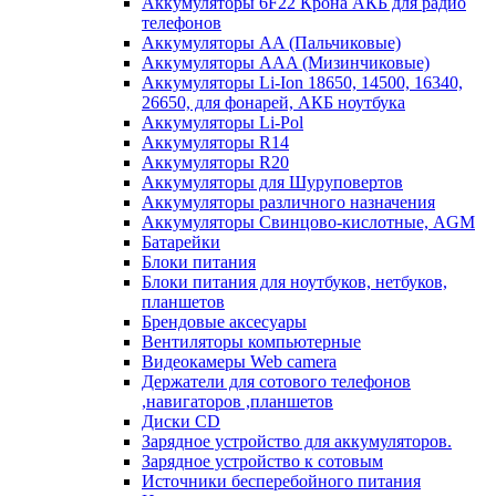
Аккумуляторы 6F22 Крона АКБ для радио
телефонов
Аккумуляторы AA (Пальчиковые)
Аккумуляторы AAA (Мизинчиковые)
Аккумуляторы Li-Ion 18650, 14500, 16340,
26650, для фонарей, АКБ ноутбука
Аккумуляторы Li-Pol
Аккумуляторы R14
Аккумуляторы R20
Аккумуляторы для Шуруповертов
Аккумуляторы различного назначения
Аккумуляторы Свинцово-кислотные, AGM
Батарейки
Блоки питания
Блоки питания для ноутбуков, нетбуков,
планшетов
Брендовые аксесуары
Вентиляторы компьютерные
Видеокамеры Web camera
Держатели для сотового телефонов
,навигаторов ,планшетов
Диски CD
Зарядное устройство для аккумуляторов.
Зарядное устройство к сотовым
Источники бесперебойного питания