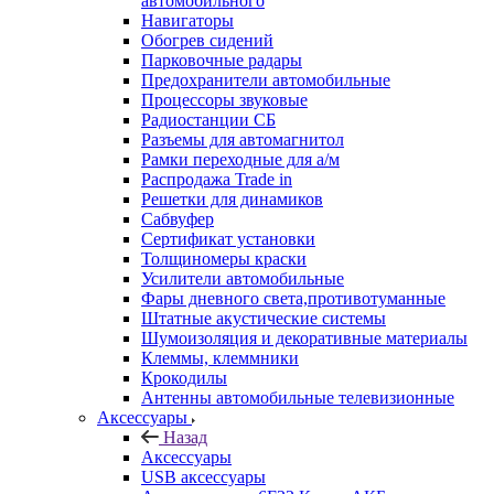
автомобильного
Навигаторы
Обогрев сидений
Парковочные радары
Предохранители автомобильные
Процессоры звуковые
Радиостанции СБ
Разъемы для автомагнитол
Рамки переходные для а/м
Распродажа Trade in
Решетки для динамиков
Сабвуфер
Сертификат установки
Толщиномеры краски
Усилители автомобильные
Фары дневного света,противотуманные
Штатные акустические системы
Шумоизоляция и декоративные материалы
Клеммы, клеммники
Крокодилы
Антенны автомобильные телевизионные
Аксессуары
Назад
Аксессуары
USB аксессуары