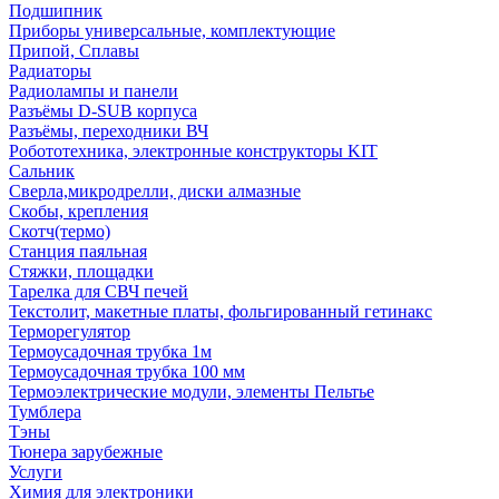
Подшипник
Приборы универсальные, комплектующие
Припой, Сплавы
Радиаторы
Радиолампы и панели
Разъёмы D-SUB корпуса
Разъёмы, переходники ВЧ
Робототехника, электронные конструкторы KIT
Сальник
Сверла,микродрелли, диски алмазные
Скобы, крепления
Скотч(термо)
Станция паяльная
Стяжки, площадки
Тарелка для СВЧ печей
Текстолит, макетные платы, фольгированный гетинакс
Терморегулятор
Термоусадочная трубка 1м
Термоусадочная трубка 100 мм
Термоэлектрические модули, элементы Пельтье
Тумблера
Тэны
Тюнера зарубежные
Услуги
Химия для электроники