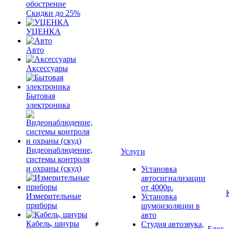
обострение
Скидки до 25%
УЦЕНКА
Авто
Аксессуары
Бытовая
электроника
Видеонаблюдение,
Услуги
системы контроля
и охраны (скуд)
Установка
автосигнализации
от 4000р.
Измерительные
Установка
приборы
шумоизоляции в
авто
Кабель, шнуры
Студия автозвука,
Блог