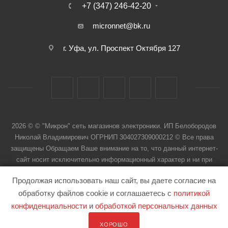
+7 (347) 246-42-20
micronnet@bk.ru
г. Уфа, ул. Проспект Октября 127
2026 © © "Микрон" сеть магазинов электроники. ИП Белобородов
Николай Владимирович ОГРНИП 304027309000212 © Все права
защищены Обращаем Ваше внимание на то, что данный интернет-
сайт носит исключительно информационный характер и ни при
каких условиях не является публичной офертой
Продолжая использовать наш сайт, вы даете согласие на
обработку файлов cookie и соглашаетесь с
политикой
конфиденциальности
и
обработкой персональных данных
ХОРОШО