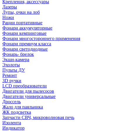
Крепления, аксессуары
Лазеры
Лупы, очки на лоб
Ножи
Рации портативные
Фонари аккумуляторные
Фонари кемпинговые
Фонари многостороннего применения
Фонари премиум класса
Фонари светодиодные
Фонарь- брелок
Экшн-камера
Эхолоты
Пульты ДУ
Ремонт
3D ручки
LCD преобразователи
Двигатели для пылесосов
Двигатели универсальные
Дроссель
Жало для паяльника
ЖК подсветка
Запчасти СВЧ, микроволновая печь
Изолента
Индикатор