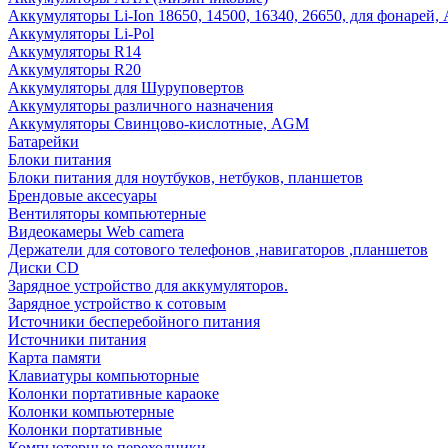
Аккумуляторы Li-Ion 18650, 14500, 16340, 26650, для фонарей,
Аккумуляторы Li-Pol
Аккумуляторы R14
Аккумуляторы R20
Аккумуляторы для Шуруповертов
Аккумуляторы различного назначения
Аккумуляторы Свинцово-кислотные, AGM
Батарейки
Блоки питания
Блоки питания для ноутбуков, нетбуков, планшетов
Брендовые аксесуары
Вентиляторы компьютерные
Видеокамеры Web camera
Держатели для сотового телефонов ,навигаторов ,планшетов
Диски CD
Зарядное устройство для аккумуляторов.
Зарядное устройство к сотовым
Источники бесперебойного питания
Источники питания
Карта памяти
Клавиатуры компьюторные
Колонки портативные караоке
Колонки компьютерные
Колонки портативные
Компьютерные переходники