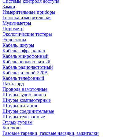
Системы контроля доступа
Замки
Измерительные приборы
Головка измерительная
Мультиметры
Пирометр
Экологические тестеры
Эндоскопы
Кабель, шнуры
Кабель гофра, канал
Кабель микрофонный
Кабель низковольтный
Кабель радиочастотный
Кабель силовой 220В
Кабель телефонный
Патч-корд
Провода намоточные
Шнуры аудио, видео
Шнуры компьютерные
Шнуры питания
Шнуры соединительные
Шнуры телефонные
Отдых,туризм
Бинокли
Газовые гарелки, газовые насадки, зажигалки