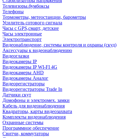
Стабилизаторы напряжения
Телевизоры.бумбоксы
Телефоны
Термометры, метеостанции, барометры
Усилитель сотового сигнала
Часы с GPS,смарт, детские
Часы электронные
Электротранспорт
Видеонаблюдение, системы контроля и охраны (скуд)
Аксессуары к видеонаблюдению
Видеоглазки
Видеокамеры IP
Видеокамеры IP WI-FI 4G
Видеокамеры AHD
Видеокамеры Аналог
Видеорегистраторы
Видеорегистраторы Trade In
Датчики скут
Домофоны и электромех. замки
Кабель для видеонаблюдения
Квадраторы, карты видеозахвата
Комплекты видеонаблюдения
Охранные системы
Программное обеспечение
Свитчи, коммутаторы