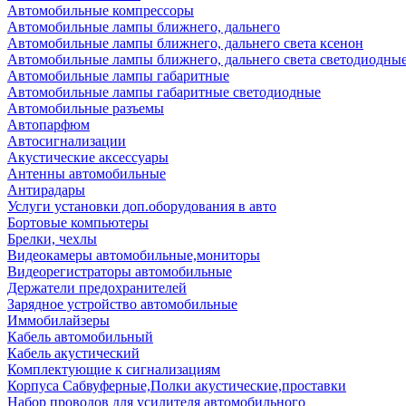
Автомобильные компрессоры
Автомобильные лампы ближнего, дальнего
Автомобильные лампы ближнего, дальнего света ксенон
Автомобильные лампы ближнего, дальнего света светодиодны
Автомобильные лампы габаритные
Автомобильные лампы габаритные светодиодные
Автомобильные разъемы
Автопарфюм
Автосигнализации
Акустические аксессуары
Антенны автомобильные
Антирадары
Услуги установки доп.оборудования в авто
Бортовые компьютеры
Брелки, чехлы
Видеокамеры автомобильные,мониторы
Видеорегистраторы автомобильные
Держатели предохранителей
Зарядное устройство автомобильные
Иммобилайзеры
Кабель автомобильный
Кабель акустический
Комплектующие к сигнализациям
Корпуса Сабвуферные,Полки акустические,проставки
Набор проводов для усилителя автомобильного