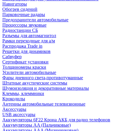
Навигаторы
Обогрев сидений
Парковочные радары
Предохранители автомобильные
Процессоры звуковые
Радиостанции СБ
Разъемы для автомагнитол
Рамки переходные для а/м
Распродажа Trade in
Решетки для динамиков
Сабвуфер
Сертификат установки
Толщиномеры краски
Усилители автомобильные
Фары дневного света,противотуманные
Штатные акустические системы
Шумоизоляция и декоративные материалы
Клеммы, клеммники
Крокодилы
Антенны автомобильные телевизионные
Аксессуары
USB аксессуары
Аккумуляторы 6F22 Крона АКБ для радио телефонов
Аккумуляторы AA (Пальчиковые)
Аккумуляторы AAA (Мизинчиковые)