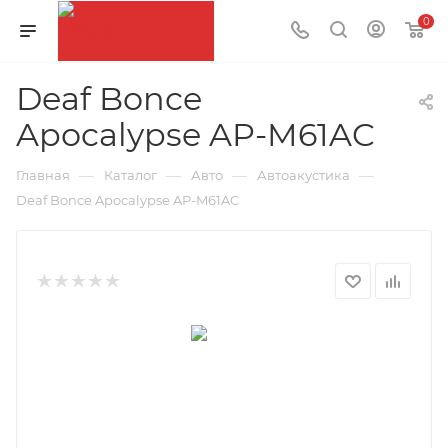
0
Deaf Bonce
Apocalypse AP-M61AC
—
—
—
—
Главная
Каталог
Авто
Автоакустика
Deaf Bonce Apocalypse AP-M61AC