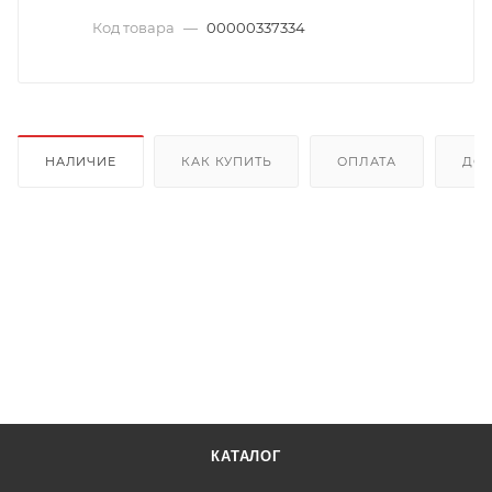
Код товара
—
00000337334
НАЛИЧИЕ
КАК КУПИТЬ
ОПЛАТА
ДОС
КАТАЛОГ