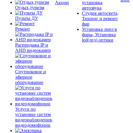
Акции
установка
Отдых,туризм
автозвука
Студия автосвета,
Пульты ДУ
Тюнинг и ремонт
фар
Ремонт
Установка линз в
фары, Установка
led(лед) оптики
Распродажа IP и
AHD видеокамер
Спутниковое и
эфирное
оборудование
Услуги по
установке систем
видеонаблюдения,
видеодомофонии