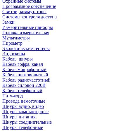
Охранные системы
Программное обеспечение
Свитчи, коммутаторы
Системы контроля доступа
Замки
Измерительные приборы
Головка измерительная
Мультиметры
Пирометр
Экологические тестеры
Эндоскопы
Кабель, шнуры
Кабель гофра, канал
Кабель микрофонный
Кабель низковольтный
Кабель радиочастотный
Кабель силовой 220В
Кабель телефонный
Патч-корд
Провода намоточные
Шнуры аудио, видео
Шнуры компьютерные
Шнуры питания
Шнуры соединительные
Шнуры телефонные