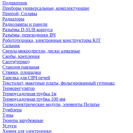
Подшипник
Приборы универсальные, комплектующие
Припой, Сплавы
Радиаторы
Радиолампы и панели
Разъёмы D-SUB корпуса
Разъёмы, переходники ВЧ
Робототехника, электронные конструкторы KIT
Сальник
Сверла,микродрелли, диски алмазные
Скобы, крепления
Скотч(термо)
Станция паяльная
Стяжки, площадки
Тарелка для СВЧ печей
Текстолит, макетные платы, фольгированный гетинакс
Терморегулятор
Термоусадочная трубка 1м
Термоусадочная трубка 100 мм
Термоэлектрические модули, элементы Пельтье
Тумблера
Тэны
Тюнера зарубежные
Услуги
Химия для электроники