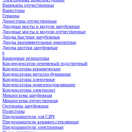
Варикапы отечественные
Варисторы
Герконы
Динисторы отечественные
Диодные мосты и модули зарубежные
Диодные мосты и модули отечественные
Диоды быстрые зарубежные
Диоды выпрямительные импортные
Диоды шоттки зарубежные
ё
Кварцевые резонаторы
Конденденсатор переменый подстрочный
Конденсаторы керамические
Конденсаторы металло-бумажные
Конденсаторы пленочные
Конденсаторы помехоподовляющие
Конденсаторы электролит
Микросхема зарубежная
Микросхема отечественная
Оптопары зарубежные
Позисторы
Предохранители для СВЧ
Предохранители керамич.стеклянные
Предохранители электронные