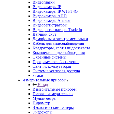
Видеоглазки
Видеокамеры IP
Видеокамеры IP WI-FI 4G
Видеокамеры AHD
Видеокамеры Аналог
Видеорегистраторы
Видеорегистраторы Trade In
Датчики скут
Домофоны и электромех. замки
Кабель для видеонаблюдения
Квадраторы, карты видеозахвата
Комплекты видеонаблюдения
Охранные системы
Программное обеспечение
Свитчи, коммутаторы
Системы контроля доступа
Замки
Измерительные приборы
Назад
Измерительные приборы
Головка измерительная
Мультиметры
Пирометр
Экологические тестеры
Эндоскопы