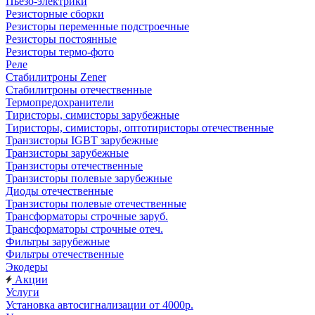
Пьезо-электрики
Резисторные сборки
Резисторы переменные подстроечные
Резисторы постоянные
Резисторы термо-фото
Реле
Стабилитроны Zener
Стабилитроны отечественные
Термопредохранители
Тиристоры, симисторы зарубежные
Тиристоры, симисторы, оптотиристоры отечественные
Транзисторы IGBT зарубежные
Транзисторы зарубежные
Транзисторы отечественные
Транзисторы полевые зарубежные
Диоды отечественные
Транзисторы полевые отечественные
Трансформаторы строчные заруб.
Трансформаторы строчные отеч.
Фильтры зарубежные
Фильтры отечественные
Экодеры
Акции
Услуги
Установка автосигнализации от 4000р.