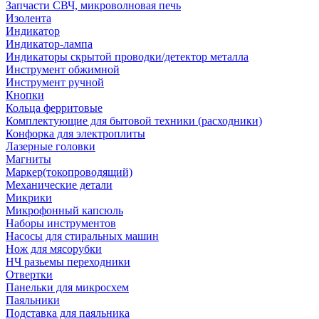
Запчасти СВЧ, микроволновая печь
Изолента
Индикатор
Индикатор-лампа
Индикаторы скрытой проводки/детектор металла
Инструмент обжимной
Инструмент ручной
Кнопки
Кольца ферритовые
Комплектующие для бытовой техники (расходники)
Конфорка для электроплиты
Лазерные головки
Магниты
Маркер(токопроводящий)
Механические детали
Микрики
Микрофонный капсюль
Наборы инструментов
Насосы для стиральных машин
Нож для мясорубки
НЧ разьемы переходники
Отвертки
Панельки для микросхем
Паяльники
Подставка для паяльника