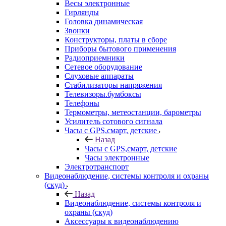
Весы электронные
Гирлянды
Головка динамическая
Звонки
Конструкторы, платы в сборе
Приборы бытового применения
Радиоприемники
Сетевое оборудование
Слуховые аппараты
Стабилизаторы напряжения
Телевизоры.бумбоксы
Телефоны
Термометры, метеостанции, барометры
Усилитель сотового сигнала
Часы с GPS,смарт, детские
Назад
Часы с GPS,смарт, детские
Часы электронные
Электротранспорт
Видеонаблюдение, системы контроля и охраны
(скуд)
Назад
Видеонаблюдение, системы контроля и
охраны (скуд)
Аксессуары к видеонаблюдению