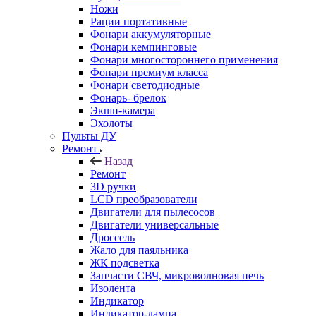
Ножи
Рации портативные
Фонари аккумуляторные
Фонари кемпинговые
Фонари многостороннего применения
Фонари премиум класса
Фонари светодиодные
Фонарь- брелок
Экшн-камера
Эхолоты
Пульты ДУ
Ремонт
Назад
Ремонт
3D ручки
LCD преобразователи
Двигатели для пылесосов
Двигатели универсальные
Дроссель
Жало для паяльника
ЖК подсветка
Запчасти СВЧ, микроволновая печь
Изолента
Индикатор
Индикатор-лампа