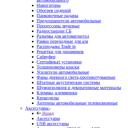
автомобильного
Навигаторы
Обогрев сидений
Парковочные радары
Предохранители автомобильные
Процессоры звуковые
Радиостанции СБ
Разъемы для автомагнитол
Рамки переходные для а/м
Распродажа Trade in
Решетки для динамиков
Сабвуфер
Сертификат установки
Толщиномеры краски
Усилители автомобильные
Фары дневного света,противотуманные
Штатные акустические системы
Шумоизоляция и декоративные материалы
Клеммы, клеммники
Крокодилы
Антенны автомобильные телевизионные
Аксессуары
Назад
Аксессуары
USB аксессуары