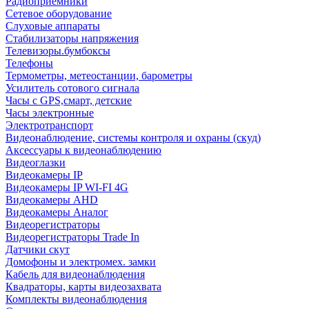
Радиоприемники
Сетевое оборудование
Слуховые аппараты
Стабилизаторы напряжения
Телевизоры.бумбоксы
Телефоны
Термометры, метеостанции, барометры
Усилитель сотового сигнала
Часы с GPS,смарт, детские
Часы электронные
Электротранспорт
Видеонаблюдение, системы контроля и охраны (скуд)
Аксессуары к видеонаблюдению
Видеоглазки
Видеокамеры IP
Видеокамеры IP WI-FI 4G
Видеокамеры AHD
Видеокамеры Аналог
Видеорегистраторы
Видеорегистраторы Trade In
Датчики скут
Домофоны и электромех. замки
Кабель для видеонаблюдения
Квадраторы, карты видеозахвата
Комплекты видеонаблюдения