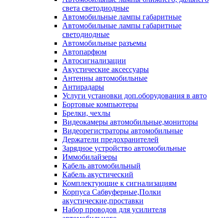
света светодиодные
Автомобильные лампы габаритные
Автомобильные лампы габаритные
светодиодные
Автомобильные разъемы
Автопарфюм
Автосигнализации
Акустические аксессуары
Антенны автомобильные
Антирадары
Услуги установки доп.оборудования в авто
Бортовые компьютеры
Брелки, чехлы
Видеокамеры автомобильные,мониторы
Видеорегистраторы автомобильные
Держатели предохранителей
Зарядное устройство автомобильные
Иммобилайзеры
Кабель автомобильный
Кабель акустический
Комплектующие к сигнализациям
Корпуса Сабвуферные,Полки
акустические,проставки
Набор проводов для усилителя