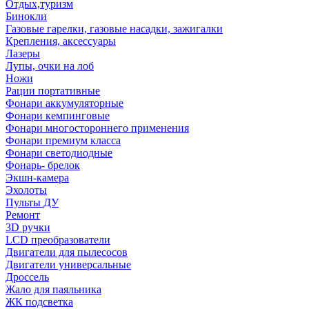
Отдых,туризм
Бинокли
Газовые гарелки, газовые насадки, зажигалки
Крепления, аксессуары
Лазеры
Лупы, очки на лоб
Ножи
Рации портативные
Фонари аккумуляторные
Фонари кемпинговые
Фонари многостороннего применения
Фонари премиум класса
Фонари светодиодные
Фонарь- брелок
Экшн-камера
Эхолоты
Пульты ДУ
Ремонт
3D ручки
LCD преобразователи
Двигатели для пылесосов
Двигатели универсальные
Дроссель
Жало для паяльника
ЖК подсветка