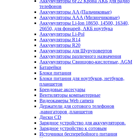
Аккумуляторы 6F22 Крона АКБ для радио
телефонов
Аккумуляторы AA (Пальчиковые)
Аккумуляторы AAA (Мизинчиковые)
Аккумуляторы Li-Ion 18650, 14500, 16340,
26650, для фонарей, АКБ ноутбука
Аккумуляторы Li-Pol
Аккумуляторы R14
Аккумуляторы R20
Аккумуляторы для Шуруповертов
Аккумуляторы различного назначения
Аккумуляторы Свинцово-кислотные, AGM
Батарейки
Блоки питания
Блоки питания для ноутбуков, нетбуков,
планшетов
Брендовые аксесуары
Вентиляторы компьютерные
Видеокамеры Web camera
Держатели для сотового телефонов
,навигаторов ,планшетов
Диски CD
Зарядное устройство для аккумуляторов.
Зарядное устройство к сотовым
Источники бесперебойного питания