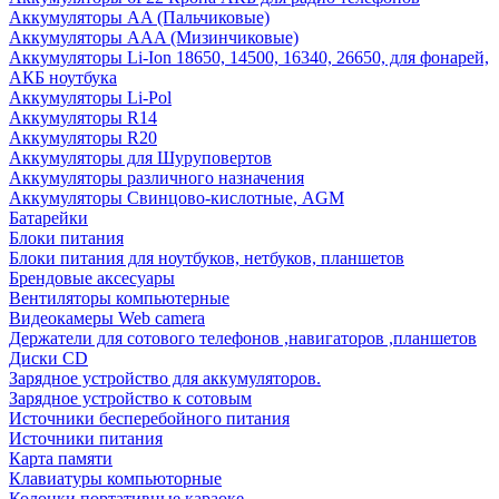
Аккумуляторы AA (Пальчиковые)
Аккумуляторы AAA (Мизинчиковые)
Аккумуляторы Li-Ion 18650, 14500, 16340, 26650, для фонарей,
АКБ ноутбука
Аккумуляторы Li-Pol
Аккумуляторы R14
Аккумуляторы R20
Аккумуляторы для Шуруповертов
Аккумуляторы различного назначения
Аккумуляторы Свинцово-кислотные, AGM
Батарейки
Блоки питания
Блоки питания для ноутбуков, нетбуков, планшетов
Брендовые аксесуары
Вентиляторы компьютерные
Видеокамеры Web camera
Держатели для сотового телефонов ,навигаторов ,планшетов
Диски CD
Зарядное устройство для аккумуляторов.
Зарядное устройство к сотовым
Источники бесперебойного питания
Источники питания
Карта памяти
Клавиатуры компьюторные
Колонки портативные караоке