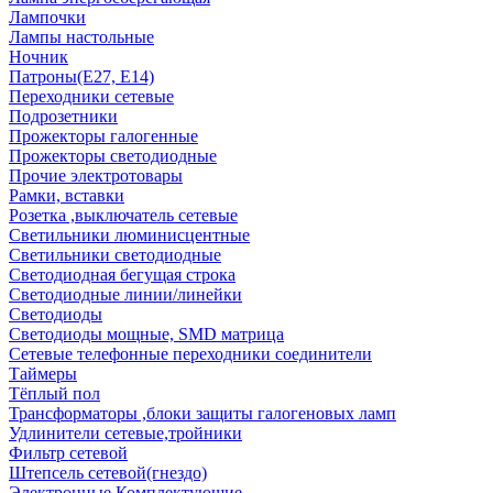
Лампочки
Лампы настольные
Ночник
Патроны(Е27, Е14)
Переходники сетевые
Подрозетники
Прожекторы галогенные
Прожекторы светодиодные
Прочие электротовары
Рамки, вставки
Розетка ,выключатель сетевые
Светильники люминисцентные
Светильники светодиодные
Светодиодная бегущая строка
Светодиодные линии/линейки
Светодиоды
Светодиоды мощные, SMD матрица
Сетевые телефонные переходники соединители
Таймеры
Тёплый пол
Трансформаторы ,блоки защиты галогеновых ламп
Удлинители сетевые,тройники
Фильтр сетевой
Штепсель сетевой(гнездо)
Электронные Комплектующие