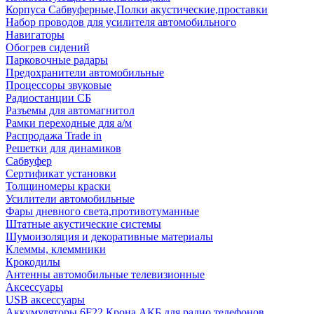
Корпуса Сабвуферные,Полки акустические,проставки
Набор проводов для усилителя автомобильного
Навигаторы
Обогрев сидений
Парковочные радары
Предохранители автомобильные
Процессоры звуковые
Радиостанции СБ
Разъемы для автомагнитол
Рамки переходные для а/м
Распродажа Trade in
Решетки для динамиков
Сабвуфер
Сертификат установки
Толщиномеры краски
Усилители автомобильные
Фары дневного света,противотуманные
Штатные акустические системы
Шумоизоляция и декоративные материалы
Клеммы, клеммники
Крокодилы
Антенны автомобильные телевизионные
Аксессуары
USB аксессуары
Аккумуляторы 6F22 Крона АКБ для радио телефонов