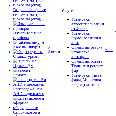
Видеонаблюдение,
Услуги
системы контроля
и охраны (скуд)
Установка
автосигнализации
от 4000р.
Измерительные
Установка
приборы
шумоизоляции в
авто
Кабель, шнуры
Студия автозвука,
Блог
Акции
установка
Отдых,туризм
автозвука
Студия автосвета,
Пульты ДУ
Тюнинг и ремонт
фар
Ремонт
Установка линз в
фары, Установка
led(лед) оптики
Распродажа IP и
AHD видеокамер
Спутниковое и