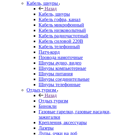
Кабель, шнуры
Назад
Кабель, шнуры
Кабель гофра, канал
Кабель микрофонный
Кабель низковольтный
Кабель радиочастотный
Кабель силовой 220В
Кабель телефонный
Патч-корд
Провода намоточные
Шнуры аудио, видео
Шнуры компьютерные
Шнуры питания
Шнуры соединительные
Шнуры телефонные
Отдых,туризм
Назад
Отдых,туризм
Бинокли
Газовые гарелки, газовые насадки,
зажигалки
Крепления, аксессуары
Лазеры
Лупы, очки на лоб