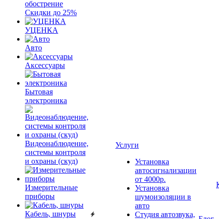
обострение
Скидки до 25%
УЦЕНКА
Авто
Аксессуары
Бытовая
электроника
Видеонаблюдение,
Услуги
системы контроля
и охраны (скуд)
Установка
автосигнализации
от 4000р.
Измерительные
Установка
приборы
шумоизоляции в
авто
Кабель, шнуры
Студия автозвука,
Блог