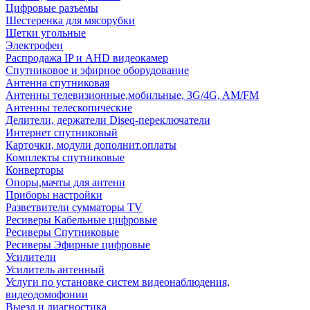
Цифровые разъемы
Шестеренка для мясорубки
Щетки угольные
Электрофен
Распродажа IP и AHD видеокамер
Спутниковое и эфирное оборудование
Антенна спутниковая
Антенны телевизионные,мобильные, 3G/4G, AM/FM
Антенны телескопические
Делители, держатели Diseq-переключатели
Интернет спутниковый
Карточки, модули дополнит.оплаты
Комплекты спутниковые
Конверторы
Опоры,мачты для антенн
Приборы настройки
Разветвители сумматоры TV
Ресиверы Кабельные цифровые
Ресиверы Спутниковые
Ресиверы Эфирные цифровые
Усилители
Усилитель антенный
Услуги по установке систем видеонаблюдения,
видеодомофонии
Выезд и диагностика