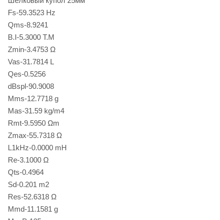
Шелковый купол 25мм
Fs-59.3523 Hz
Qms-8.9241
B.I-5.3000 T.M
Zmin-3.4753 Ω
Vas-31.7814 L
Qes-0.5256
dBspl-90.9008
Mms-12.7718 g
Mas-31.59 kg/m4
Rmt-9.5950 Ωm
Zmax-55.7318 Ω
L1kHz-0.0000 mH
Re-3.1000 Ω
Qts-0.4964
Sd-0.201 m2
Res-52.6318 Ω
Mmd-11.1581 g