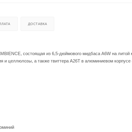
ПЛАТА
ДОСТАВКА
AMBIENCE, состоящая из 6,5-дюймового мидбаса A6W на литой 
я и целлюлозы, а также твиттера A26T в алюминиевом корпусе 
люминий