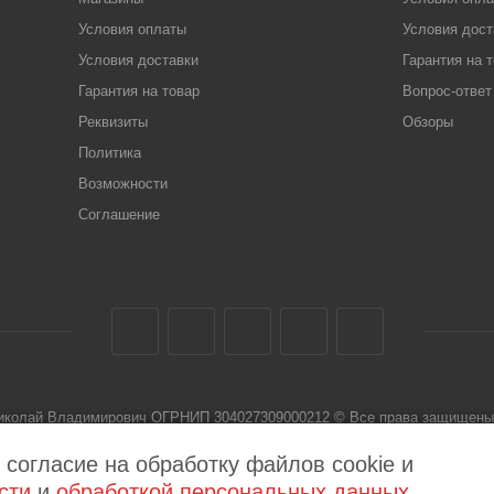
Условия оплаты
Условия дост
Условия доставки
Гарантия на 
Гарантия на товар
Вопрос-ответ
Реквизиты
Обзоры
Политика
Возможности
Соглашение
Николай Владимирович ОГРНИП 304027309000212 © Все права защищены 
 не является публичной офертой
 согласие на обработку файлов cookie и
сти
и
обработкой персональных данных