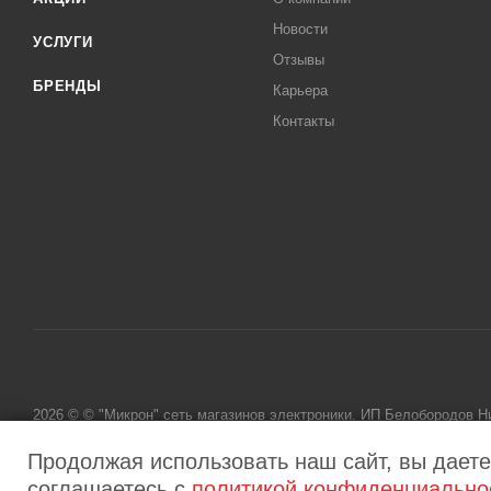
Новости
УСЛУГИ
Отзывы
БРЕНДЫ
Карьера
Контакты
2026 © © "Микрон" сеть магазинов электроники. ИП Белобородов 
исключительно информационный характер и ни при каких условиях
Продолжая использовать наш сайт, вы даете
соглашаетесь с
политикой конфиденциально