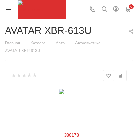
0
AVATAR XBR-613U
—
—
—
—
Главная
Каталог
Авто
Автоакустика
AVATAR XBR-613U