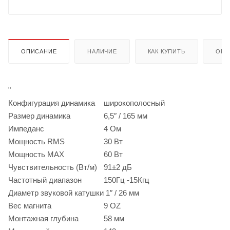
ОПИСАНИЕ
НАЛИЧИЕ
КАК КУПИТЬ
ОПЛ
"
Конфигурация динамика
широкополосный
Размер динамика
6,5″ / 165 мм
Импеданс
4
Ом
Мощность RMS
30
Вт
Мощность MAX
60
Вт
Чувствительность (Вт/м)
91±2
дБ
Частотный диапазон
150
Гц
-15
Кгц
Диаметр звуковой катушки
1″ / 26 мм
Вес магнита
9 OZ
Монтажная глубина
58 мм