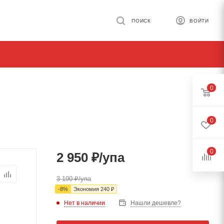
ПОИСК
ВОЙТИ
0
0
0
2 950
₽
/упа
3 190
₽
/упа
-
8
%
Экономия
240
₽
Нет в наличии
Нашли дешевле?