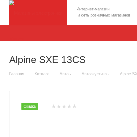
Интернет-магазин
и сеть розничных магазинов
Alpine SXE 13CS
—
—
—
—
Главная
Каталог
Авто
Автоакустика
Alpine S
Скидка