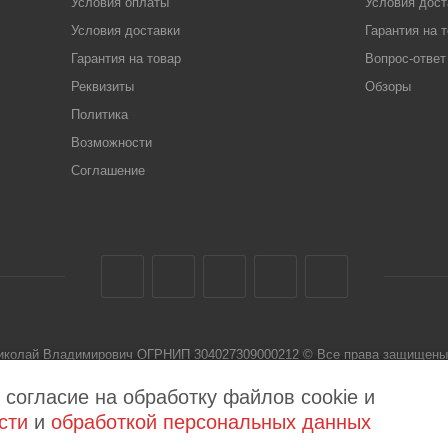
Условия оплаты
Условия дост
Условия доставки
Гарантия на 
Гарантия на товар
Вопрос-ответ
Реквизиты
Обзоры
Политика
Возможности
Соглашение
Николай Владимирович ОГРНИП 304027309000212 © Все права защищены 
 не является публичной офертой
 согласие на обработку файлов cookie и
сти
и
обработкой персональных данных