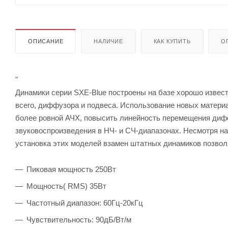
ОПИСАНИЕ
НАЛИЧИЕ
КАК КУПИТЬ
О
"
Динамики серии SXE-Blue построены на базе хорошо извест
всего, диффузора и подвеса. Использование новых матери
более ровной АЧХ, повысить линейность перемещения дифф
звуковоспроизведения в НЧ- и СЧ-диапазонах. Несмотря на
установка этих моделей взамен штатных динамиков позвол
Пиковая мощность 250Bт
Мощность( RMS) 35Bт
Частотный диапазон: 60Гц-20кГц
Чувствительность: 90дБ/Bт/м