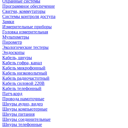
Охранные системы
Программное обеспечение
Свитчи, коммутаторы
Системы контроля доступа
Замки
Измерительные приборы
Головка измерительная
Мультиметры
Пирометр
Экологические тестеры
Эндоскопы
Кабель, шнуры
Кабель гофра, канал
Кабель микрофонный
Кабель низковольтный
Кабель радиочастотный
Кабель силовой 220В
Кабель телефонный
Патч-корд
Провода намоточные
Шнуры аудио, видео
Шнуры компьютерные
Шнуры питания
Шнуры соединительные
Шнуры телефонные