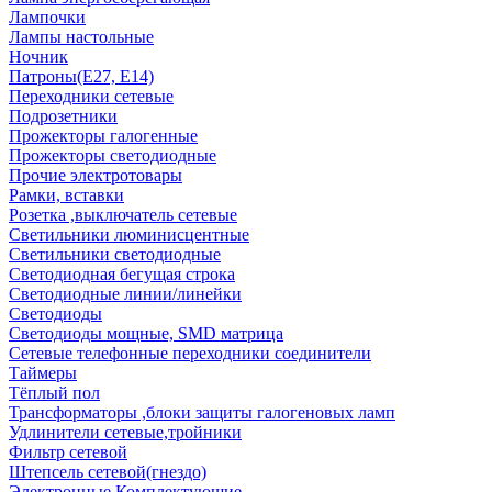
Лампочки
Лампы настольные
Ночник
Патроны(Е27, Е14)
Переходники сетевые
Подрозетники
Прожекторы галогенные
Прожекторы светодиодные
Прочие электротовары
Рамки, вставки
Розетка ,выключатель сетевые
Светильники люминисцентные
Светильники светодиодные
Светодиодная бегущая строка
Светодиодные линии/линейки
Светодиоды
Светодиоды мощные, SMD матрица
Сетевые телефонные переходники соединители
Таймеры
Тёплый пол
Трансформаторы ,блоки защиты галогеновых ламп
Удлинители сетевые,тройники
Фильтр сетевой
Штепсель сетевой(гнездо)
Электронные Комплектующие