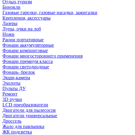
Отдых,туризм
Бинокли
Газовые гарелки, газовые насадки, зажигалки
Крепления, аксессуары
Лазеры
Лупы, очки на лоб
Ножи
Рации портативные
Фонари аккумуляторные
Фонари кемпинговые
Фонари многостороннего применения
Фонари премиум класса
Фонари светодиодные
Фонарь- брелок
Экшн-камера
Эхолоты
Пульты ДУ
Ремонт
3D ручки
LCD преобразователи
Двигатели для пылесосов
Двигатели универсальные
Дроссель
Жало для паяльника
ЖК подсветка