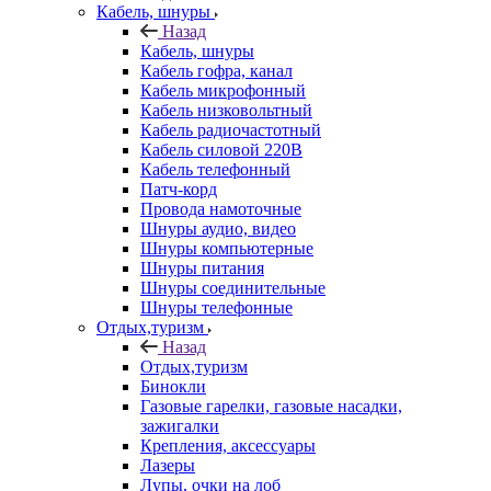
Кабель, шнуры
Назад
Кабель, шнуры
Кабель гофра, канал
Кабель микрофонный
Кабель низковольтный
Кабель радиочастотный
Кабель силовой 220В
Кабель телефонный
Патч-корд
Провода намоточные
Шнуры аудио, видео
Шнуры компьютерные
Шнуры питания
Шнуры соединительные
Шнуры телефонные
Отдых,туризм
Назад
Отдых,туризм
Бинокли
Газовые гарелки, газовые насадки,
зажигалки
Крепления, аксессуары
Лазеры
Лупы, очки на лоб