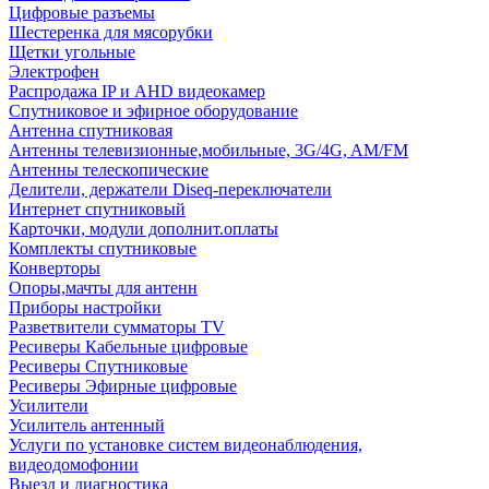
Цифровые разъемы
Шестеренка для мясорубки
Щетки угольные
Электрофен
Распродажа IP и AHD видеокамер
Спутниковое и эфирное оборудование
Антенна спутниковая
Антенны телевизионные,мобильные, 3G/4G, AM/FM
Антенны телескопические
Делители, держатели Diseq-переключатели
Интернет спутниковый
Карточки, модули дополнит.оплаты
Комплекты спутниковые
Конверторы
Опоры,мачты для антенн
Приборы настройки
Разветвители сумматоры TV
Ресиверы Кабельные цифровые
Ресиверы Спутниковые
Ресиверы Эфирные цифровые
Усилители
Усилитель антенный
Услуги по установке систем видеонаблюдения,
видеодомофонии
Выезд и диагностика