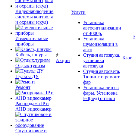
Видеонаблюдение,
Услуги
системы контроля
и охраны (скуд)
Установка
автосигнализации
от 4000р.
Измерительные
Установка
приборы
шумоизоляции в
авто
Кабель, шнуры
Студия автозвука,
Блог
Акции
установка
Отдых,туризм
автозвука
Студия автосвета,
Пульты ДУ
Тюнинг и ремонт
фар
Ремонт
Установка линз в
фары, Установка
led(лед) оптики
Распродажа IP и
AHD видеокамер
Спутниковое и