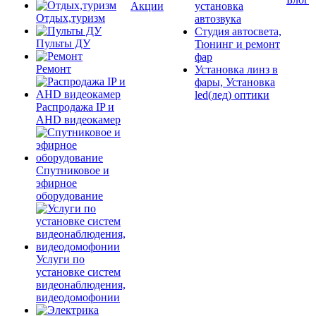
Акции
установка
Отдых,туризм
автозвука
Студия автосвета,
Пульты ДУ
Тюнинг и ремонт
фар
Ремонт
Установка линз в
фары, Установка
led(лед) оптики
Распродажа IP и
AHD видеокамер
Спутниковое и
эфирное
оборудование
Услуги по
установке систем
видеонаблюдения,
видеодомофонии