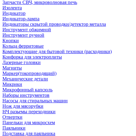
Запчасти СВЧ, микроволновая печь
Изолента
Индикатор
Индикатор-лампа
Индикаторы скрытой проводки/детектор металла
Инструмент обжимной
Инструмент ручной
Кнопки
Кольца ферритовые
Комплектующие для бытовой техники (расходники)
Конфорка для электроплиты
Лазерные головки
Магниты
Маркер(токопроводящий)
Механические детали
Микрики
Микрофонный капсюль
Наборы инструментов
Насосы для стиральных машин
Нож для мясорубки
НЧ разьемы переходники
Отвертки
Панельки для микросхем
Паяльники
Подставка для паяльника