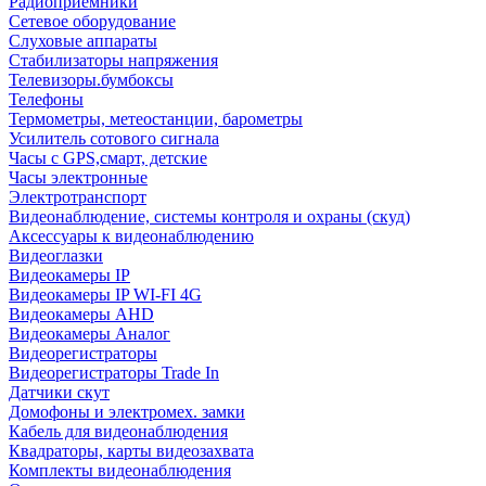
Радиоприемники
Сетевое оборудование
Слуховые аппараты
Стабилизаторы напряжения
Телевизоры.бумбоксы
Телефоны
Термометры, метеостанции, барометры
Усилитель сотового сигнала
Часы с GPS,смарт, детские
Часы электронные
Электротранспорт
Видеонаблюдение, системы контроля и охраны (скуд)
Аксессуары к видеонаблюдению
Видеоглазки
Видеокамеры IP
Видеокамеры IP WI-FI 4G
Видеокамеры AHD
Видеокамеры Аналог
Видеорегистраторы
Видеорегистраторы Trade In
Датчики скут
Домофоны и электромех. замки
Кабель для видеонаблюдения
Квадраторы, карты видеозахвата
Комплекты видеонаблюдения