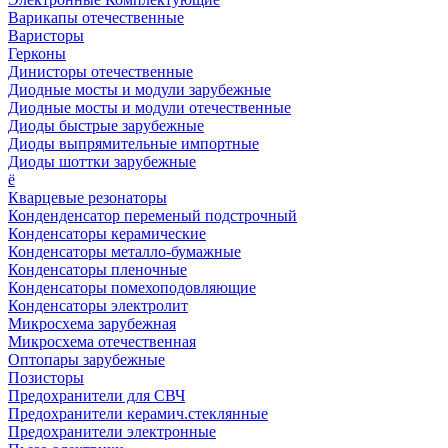
Варикапы отечественные
Варисторы
Герконы
Динисторы отечественные
Диодные мосты и модули зарубежные
Диодные мосты и модули отечественные
Диоды быстрые зарубежные
Диоды выпрямительные импортные
Диоды шоттки зарубежные
ё
Кварцевые резонаторы
Конденденсатор переменый подстрочный
Конденсаторы керамические
Конденсаторы металло-бумажные
Конденсаторы пленочные
Конденсаторы помехоподовляющие
Конденсаторы электролит
Микросхема зарубежная
Микросхема отечественная
Оптопары зарубежные
Позисторы
Предохранители для СВЧ
Предохранители керамич.стеклянные
Предохранители электронные