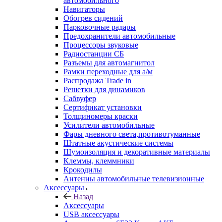
автомобильного
Навигаторы
Обогрев сидений
Парковочные радары
Предохранители автомобильные
Процессоры звуковые
Радиостанции СБ
Разъемы для автомагнитол
Рамки переходные для а/м
Распродажа Trade in
Решетки для динамиков
Сабвуфер
Сертификат установки
Толщиномеры краски
Усилители автомобильные
Фары дневного света,противотуманные
Штатные акустические системы
Шумоизоляция и декоративные материалы
Клеммы, клеммники
Крокодилы
Антенны автомобильные телевизионные
Аксессуары
Назад
Аксессуары
USB аксессуары