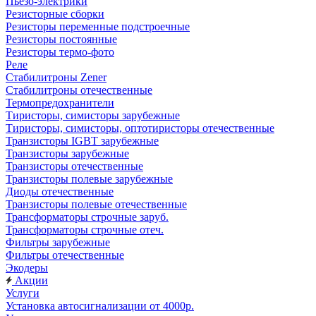
Пьезо-электрики
Резисторные сборки
Резисторы переменные подстроечные
Резисторы постоянные
Резисторы термо-фото
Реле
Стабилитроны Zener
Стабилитроны отечественные
Термопредохранители
Тиристоры, симисторы зарубежные
Тиристоры, симисторы, оптотиристоры отечественные
Транзисторы IGBT зарубежные
Транзисторы зарубежные
Транзисторы отечественные
Транзисторы полевые зарубежные
Диоды отечественные
Транзисторы полевые отечественные
Трансформаторы строчные заруб.
Трансформаторы строчные отеч.
Фильтры зарубежные
Фильтры отечественные
Экодеры
Акции
Услуги
Установка автосигнализации от 4000р.