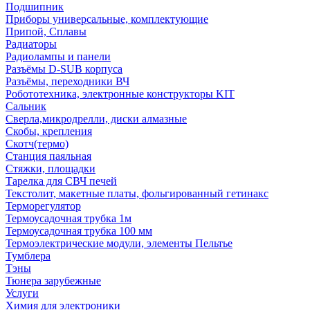
Подшипник
Приборы универсальные, комплектующие
Припой, Сплавы
Радиаторы
Радиолампы и панели
Разъёмы D-SUB корпуса
Разъёмы, переходники ВЧ
Робототехника, электронные конструкторы KIT
Сальник
Сверла,микродрелли, диски алмазные
Скобы, крепления
Скотч(термо)
Станция паяльная
Стяжки, площадки
Тарелка для СВЧ печей
Текстолит, макетные платы, фольгированный гетинакс
Терморегулятор
Термоусадочная трубка 1м
Термоусадочная трубка 100 мм
Термоэлектрические модули, элементы Пельтье
Тумблера
Тэны
Тюнера зарубежные
Услуги
Химия для электроники