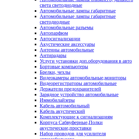
света светодиодные
Автомобильные лампы габаритные
Автомобильные лампы габаритные
светодиодные
Автомобильные разъемы
Автопарфюм
Автосигнализации
Акустические аксессуары
Антенны автомобильные
Антирадары
Услуги установки доп.оборудования в авто
Бортовые компьютеры
Брелки, чехлы
Видеокамеры автомобильные,мониторы
Видеорегистраторы автомобильные
Держатели предохранителей
Зарядное устройство автомобильные
Иммобилайзеры
Кабель автомобильный
Кабель акустический
Комплектующие к сигнализациям
Корпуса Сабвуферные,Полки
акустические,проставки
Набор проводов для усилителя