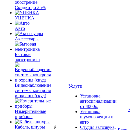
обострение
Скидки до 25%
УЦЕНКА
Авто
Аксессуары
Бытовая
электроника
Видеонаблюдение,
Услуги
системы контроля
и охраны (скуд)
Установка
автосигнализации
от 4000р.
Измерительные
Установка
приборы
шумоизоляции в
авто
Кабель, шнуры
Студия автозвука,
Блог