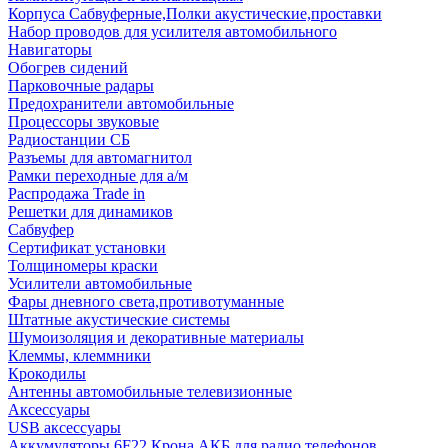
Корпуса Сабвуферные,Полки акустические,проставки
Набор проводов для усилителя автомобильного
Навигаторы
Обогрев сидений
Парковочные радары
Предохранители автомобильные
Процессоры звуковые
Радиостанции СБ
Разъемы для автомагнитол
Рамки переходные для а/м
Распродажа Trade in
Решетки для динамиков
Сабвуфер
Сертификат установки
Толщиномеры краски
Усилители автомобильные
Фары дневного света,противотуманные
Штатные акустические системы
Шумоизоляция и декоративные материалы
Клеммы, клеммники
Крокодилы
Антенны автомобильные телевизионные
Аксессуары
USB аксессуары
Аккумуляторы 6F22 Крона АКБ для радио телефонов