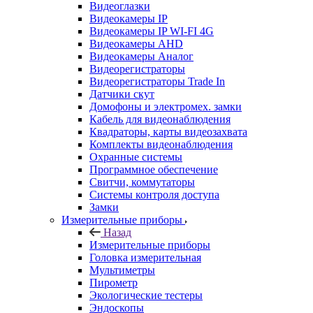
Видеоглазки
Видеокамеры IP
Видеокамеры IP WI-FI 4G
Видеокамеры AHD
Видеокамеры Аналог
Видеорегистраторы
Видеорегистраторы Trade In
Датчики скут
Домофоны и электромех. замки
Кабель для видеонаблюдения
Квадраторы, карты видеозахвата
Комплекты видеонаблюдения
Охранные системы
Программное обеспечение
Свитчи, коммутаторы
Системы контроля доступа
Замки
Измерительные приборы
Назад
Измерительные приборы
Головка измерительная
Мультиметры
Пирометр
Экологические тестеры
Эндоскопы