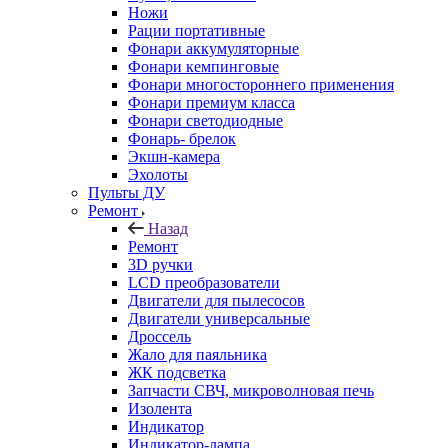
Ножи
Рации портативные
Фонари аккумуляторные
Фонари кемпинговые
Фонари многостороннего применения
Фонари премиум класса
Фонари светодиодные
Фонарь- брелок
Экшн-камера
Эхолоты
Пульты ДУ
Ремонт
Назад
Ремонт
3D ручки
LCD преобразователи
Двигатели для пылесосов
Двигатели универсальные
Дроссель
Жало для паяльника
ЖК подсветка
Запчасти СВЧ, микроволновая печь
Изолента
Индикатор
Индикатор-лампа