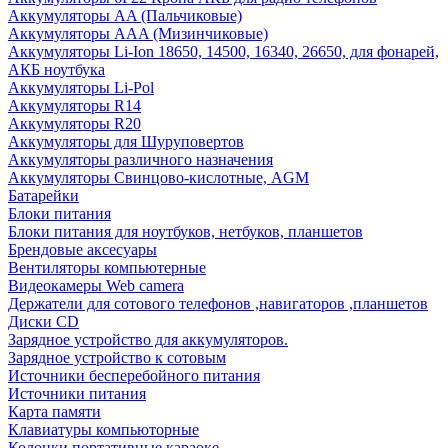
Аккумуляторы AA (Пальчиковые)
Аккумуляторы AAA (Мизинчиковые)
Аккумуляторы Li-Ion 18650, 14500, 16340, 26650, для фонарей,
АКБ ноутбука
Аккумуляторы Li-Pol
Аккумуляторы R14
Аккумуляторы R20
Аккумуляторы для Шуруповертов
Аккумуляторы различного назначения
Аккумуляторы Свинцово-кислотные, AGM
Батарейки
Блоки питания
Блоки питания для ноутбуков, нетбуков, планшетов
Брендовые аксесуары
Вентиляторы компьютерные
Видеокамеры Web camera
Держатели для сотового телефонов ,навигаторов ,планшетов
Диски CD
Зарядное устройство для аккумуляторов.
Зарядное устройство к сотовым
Источники бесперебойного питания
Источники питания
Карта памяти
Клавиатуры компьюторные
Колонки портативные караоке