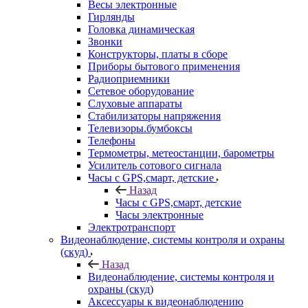
Весы электронные
Гирлянды
Головка динамическая
Звонки
Конструкторы, платы в сборе
Приборы бытового применения
Радиоприемники
Сетевое оборудование
Слуховые аппараты
Стабилизаторы напряжения
Телевизоры.бумбоксы
Телефоны
Термометры, метеостанции, барометры
Усилитель сотового сигнала
Часы с GPS,смарт, детские
Назад
Часы с GPS,смарт, детские
Часы электронные
Электротранспорт
Видеонаблюдение, системы контроля и охраны
(скуд)
Назад
Видеонаблюдение, системы контроля и
охраны (скуд)
Аксессуары к видеонаблюдению