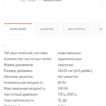
Код товара
—
00000335391
ОПИСАНИЕ
НАЛИЧИЕ
КАК КУПИТЬ
ОПЛ
"
Тип акустической системы
коаксиальные
Количество частотных полос
однополосные
Форма динамиков
овальная
Размер динамика
16x23 см (6x9 дюйм.)
Наличие решетки
без решетки
Номинальная мощность
80 Вт
Максимальная мощность
240 Вт
Частотный диапазон
70Гц-25КГц
Чувствительность
91 дБ