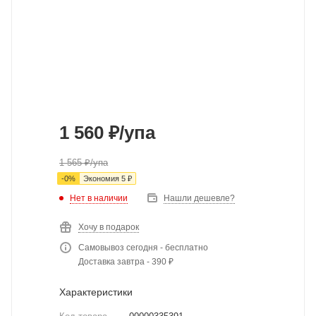
1 560
₽
/упа
1 565
₽
/упа
-
0
%
Экономия
5
₽
Нет в наличии
Нашли дешевле?
Хочу в подарок
Самовывоз сегодня - бесплатно
Доставка завтра - 390 ₽
Характеристики