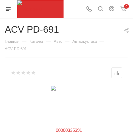
0
ACV PD-691
—
—
—
—
Главная
Каталог
Авто
Автоакустика
ACV PD-691