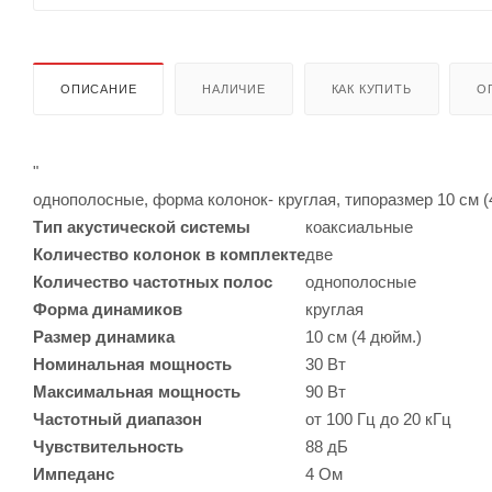
ОПИСАНИЕ
НАЛИЧИЕ
КАК КУПИТЬ
О
"
однополосные, форма колонок- круглая, типоразмер 10 см (
Tип акустической системы
коаксиальные
Количество колонок в комплекте
две
Количество частотных полос
однополосные
Форма динамиков
круглая
Размер динамика
10 см (4 дюйм.)
Номинальная мощность
30 Вт
Максимальная мощность
90 Вт
Частотный диапазон
от 100 Гц до 20 кГц
Чувствительность
88 дБ
Импеданс
4 Ом