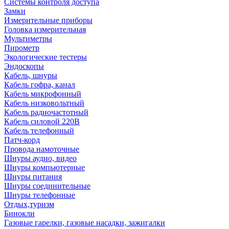
Системы контроля доступа
Замки
Измерительные приборы
Головка измерительная
Мультиметры
Пирометр
Экологические тестеры
Эндоскопы
Кабель, шнуры
Кабель гофра, канал
Кабель микрофонный
Кабель низковольтный
Кабель радиочастотный
Кабель силовой 220В
Кабель телефонный
Патч-корд
Провода намоточные
Шнуры аудио, видео
Шнуры компьютерные
Шнуры питания
Шнуры соединительные
Шнуры телефонные
Отдых,туризм
Бинокли
Газовые гарелки, газовые насадки, зажигалки