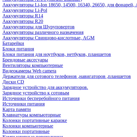
Аккумуляторы Li-Ion 18650, 14500, 16340, 26650, для фонарей,
Аккумуляторы Li-Pol
Аккумуляторы R14
Аккумуляторы R20
Аккумуляторы для Шуруповертов
Аккумуляторы различного назначения
Аккумуляторы Свинцово-кислотные, AGM
Батарейки
Блоки питания
Блоки питания для ноутбуков, нетбуков, планшетов
Брендовые аксесуары
Вентиляторы компьютерные
Видеокамеры Web camera
Держатели для сотового телефонов ,навигаторов ,планшетов
Диски CD
Зарядное устройство для аккумуляторов.
Зарядное устройство к сотовым
Источники бесперебойного питания
Источники питания
Карта памяти
Клавиатуры компьюторные
Колонки портативные караоке
Колонки компьютерные
Колонки портативные
Компьютерные переходники