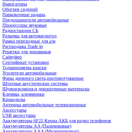
Навигаторы
Обогрев сидений
Парковочные радары
Предохранители автомобильные
Процессоры звуковые
Радиостанции СБ
Разъемы для автомагнитол
Рамки переходные для а/м
Распродажа Trade in
Решетки для динамиков
Сабвуфер
Сертификат установки
Толщиномеры краски
Усилители автомобильные
Фары дневного света,противотуманные
Штатные акустические системы
Шумоизоляция и декоративные материалы
Клеммы, клеммники
Крокодилы
Антенны автомобильные телевизионные
Аксессуары
USB аксессуары
Аккумуляторы 6F22 Крона АКБ для радио телефонов
Аккумуляторы AA (Пальчиковые)
Аккумуляторы AAA (Мизинчиковые)