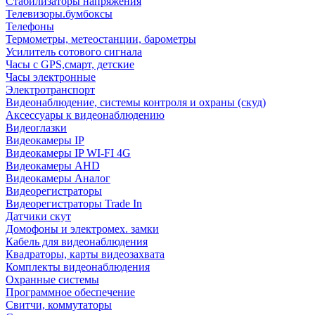
Стабилизаторы напряжения
Телевизоры.бумбоксы
Телефоны
Термометры, метеостанции, барометры
Усилитель сотового сигнала
Часы с GPS,смарт, детские
Часы электронные
Электротранспорт
Видеонаблюдение, системы контроля и охраны (скуд)
Аксессуары к видеонаблюдению
Видеоглазки
Видеокамеры IP
Видеокамеры IP WI-FI 4G
Видеокамеры AHD
Видеокамеры Аналог
Видеорегистраторы
Видеорегистраторы Trade In
Датчики скут
Домофоны и электромех. замки
Кабель для видеонаблюдения
Квадраторы, карты видеозахвата
Комплекты видеонаблюдения
Охранные системы
Программное обеспечение
Свитчи, коммутаторы