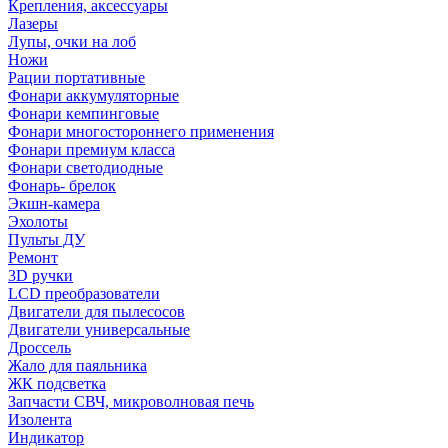
Крепления, аксессуары
Лазеры
Лупы, очки на лоб
Ножи
Рации портативные
Фонари аккумуляторные
Фонари кемпинговые
Фонари многостороннего применения
Фонари премиум класса
Фонари светодиодные
Фонарь- брелок
Экшн-камера
Эхолоты
Пульты ДУ
Ремонт
3D ручки
LCD преобразователи
Двигатели для пылесосов
Двигатели универсальные
Дроссель
Жало для паяльника
ЖК подсветка
Запчасти СВЧ, микроволновая печь
Изолента
Индикатор