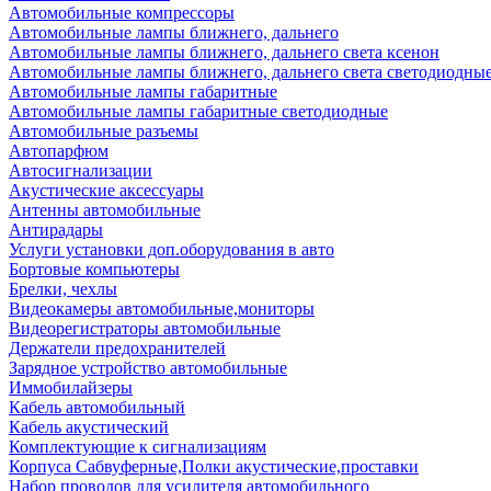
Автомобильные компрессоры
Автомобильные лампы ближнего, дальнего
Автомобильные лампы ближнего, дальнего света ксенон
Автомобильные лампы ближнего, дальнего света светодиодны
Автомобильные лампы габаритные
Автомобильные лампы габаритные светодиодные
Автомобильные разъемы
Автопарфюм
Автосигнализации
Акустические аксессуары
Антенны автомобильные
Антирадары
Услуги установки доп.оборудования в авто
Бортовые компьютеры
Брелки, чехлы
Видеокамеры автомобильные,мониторы
Видеорегистраторы автомобильные
Держатели предохранителей
Зарядное устройство автомобильные
Иммобилайзеры
Кабель автомобильный
Кабель акустический
Комплектующие к сигнализациям
Корпуса Сабвуферные,Полки акустические,проставки
Набор проводов для усилителя автомобильного