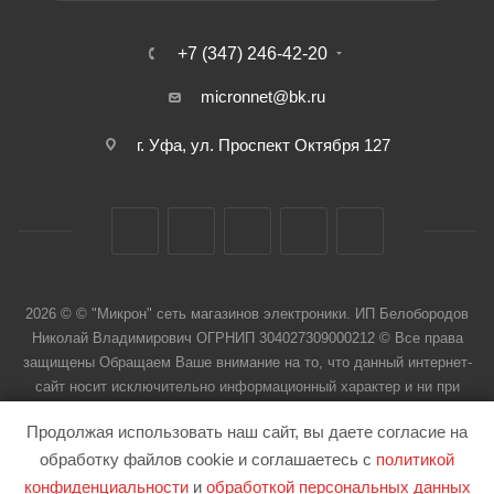
+7 (347) 246-42-20
micronnet@bk.ru
г. Уфа, ул. Проспект Октября 127
2026 © © "Микрон" сеть магазинов электроники. ИП Белобородов
Николай Владимирович ОГРНИП 304027309000212 © Все права
защищены Обращаем Ваше внимание на то, что данный интернет-
сайт носит исключительно информационный характер и ни при
каких условиях не является публичной офертой
Продолжая использовать наш сайт, вы даете согласие на
обработку файлов cookie и соглашаетесь с
политикой
конфиденциальности
и
обработкой персональных данных