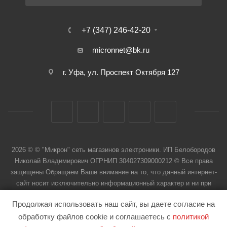
+7 (347) 246-42-20
micronnet@bk.ru
г. Уфа, ул. Проспект Октября 127
2026 © © "Микрон" сеть магазинов электроники. ИП Белобородов
Николай Владимирович ОГРНИП 304027309000212 © Все права
защищены Обращаем Ваше внимание на то, что данный интернет-
сайт носит исключительно информационный характер и ни при
каких условиях не является публичной офертой
Продолжая использовать наш сайт, вы даете согласие на
обработку файлов cookie и соглашаетесь с
политикой