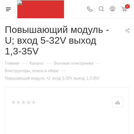
0
Повышающий модуль -
U; вход 5-32V выход
1,3-35V
—
—
—
Главная
Каталог
Бытовая электроника
—
Конструкторы, платы в сборе
Повышающий модуль -U; вход 5-32V выход 1,3-35V