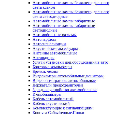
Автомобильные лампы ближнего, дальнего
света ксенон
Автомобильные лампы ближнего, дальнего
света светодиодные
Автомобильные лампы габаритные
Автомобильные лампы габаритные
светодиодные
Автомобильные разъемы
Автопарфюм
Автосигнализации
Акустические аксессуары
Антенны автомобильные
Антирадары
Услуги установки доп.оборудования в авто
Бортовые компьютеры
Брелки, чехлы
Видеокамеры автомобильные,мониторы
Видеорегистраторы автомобильные
Держатели предохранителей
Зарядное устройство автомобильные
Иммобилайзеры
Кабель автомобильный
Кабель акустический
Комплектующие к сигнализациям
Корпуса Сабвуферные,Полки