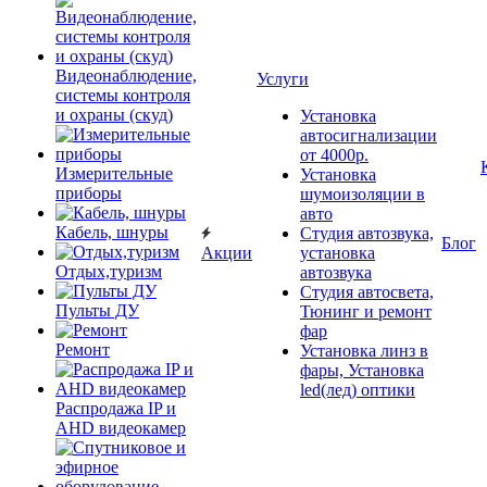
Видеонаблюдение,
Услуги
системы контроля
и охраны (скуд)
Установка
автосигнализации
от 4000р.
Измерительные
Установка
приборы
шумоизоляции в
авто
Кабель, шнуры
Студия автозвука,
Блог
Акции
установка
Отдых,туризм
автозвука
Студия автосвета,
Пульты ДУ
Тюнинг и ремонт
фар
Ремонт
Установка линз в
фары, Установка
led(лед) оптики
Распродажа IP и
AHD видеокамер