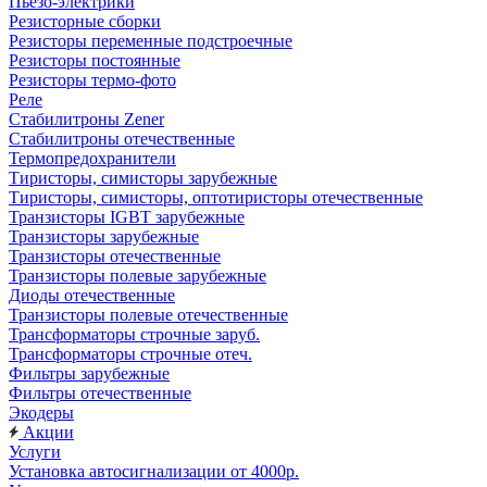
Пьезо-электрики
Резисторные сборки
Резисторы переменные подстроечные
Резисторы постоянные
Резисторы термо-фото
Реле
Стабилитроны Zener
Стабилитроны отечественные
Термопредохранители
Тиристоры, симисторы зарубежные
Тиристоры, симисторы, оптотиристоры отечественные
Транзисторы IGBT зарубежные
Транзисторы зарубежные
Транзисторы отечественные
Транзисторы полевые зарубежные
Диоды отечественные
Транзисторы полевые отечественные
Трансформаторы строчные заруб.
Трансформаторы строчные отеч.
Фильтры зарубежные
Фильтры отечественные
Экодеры
Акции
Услуги
Установка автосигнализации от 4000р.