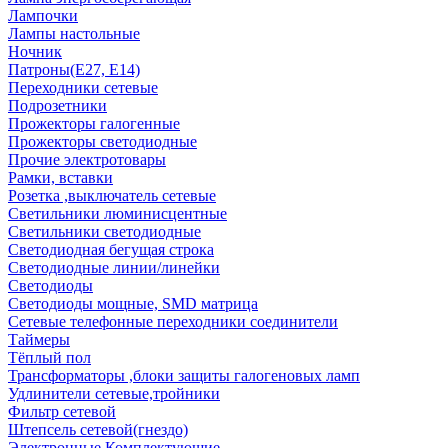
Лампочки
Лампы настольные
Ночник
Патроны(Е27, Е14)
Переходники сетевые
Подрозетники
Прожекторы галогенные
Прожекторы светодиодные
Прочие электротовары
Рамки, вставки
Розетка ,выключатель сетевые
Светильники люминисцентные
Светильники светодиодные
Светодиодная бегущая строка
Светодиодные линии/линейки
Светодиоды
Светодиоды мощные, SMD матрица
Сетевые телефонные переходники соединители
Таймеры
Тёплый пол
Трансформаторы ,блоки защиты галогеновых ламп
Удлинители сетевые,тройники
Фильтр сетевой
Штепсель сетевой(гнездо)
Электронные Комплектующие