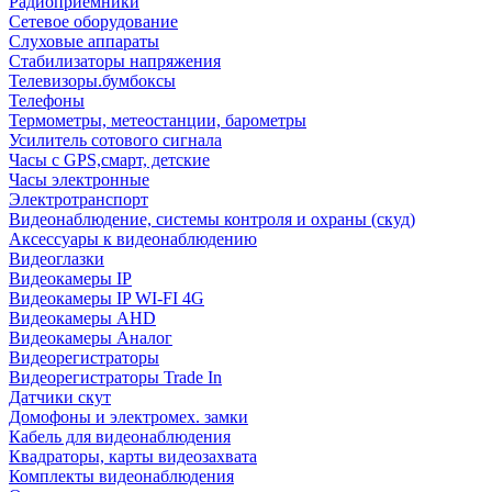
Радиоприемники
Сетевое оборудование
Слуховые аппараты
Стабилизаторы напряжения
Телевизоры.бумбоксы
Телефоны
Термометры, метеостанции, барометры
Усилитель сотового сигнала
Часы с GPS,смарт, детские
Часы электронные
Электротранспорт
Видеонаблюдение, системы контроля и охраны (скуд)
Аксессуары к видеонаблюдению
Видеоглазки
Видеокамеры IP
Видеокамеры IP WI-FI 4G
Видеокамеры AHD
Видеокамеры Аналог
Видеорегистраторы
Видеорегистраторы Trade In
Датчики скут
Домофоны и электромех. замки
Кабель для видеонаблюдения
Квадраторы, карты видеозахвата
Комплекты видеонаблюдения