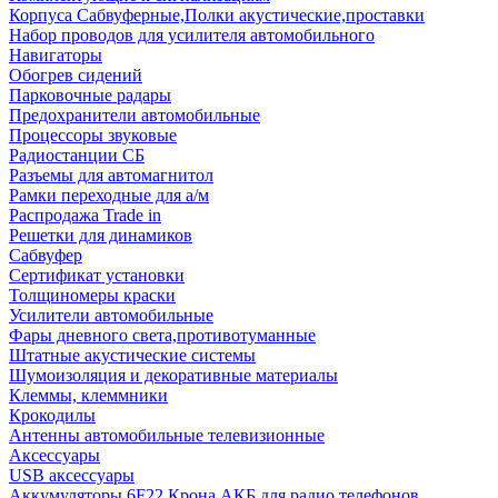
Корпуса Сабвуферные,Полки акустические,проставки
Набор проводов для усилителя автомобильного
Навигаторы
Обогрев сидений
Парковочные радары
Предохранители автомобильные
Процессоры звуковые
Радиостанции СБ
Разъемы для автомагнитол
Рамки переходные для а/м
Распродажа Trade in
Решетки для динамиков
Сабвуфер
Сертификат установки
Толщиномеры краски
Усилители автомобильные
Фары дневного света,противотуманные
Штатные акустические системы
Шумоизоляция и декоративные материалы
Клеммы, клеммники
Крокодилы
Антенны автомобильные телевизионные
Аксессуары
USB аксессуары
Аккумуляторы 6F22 Крона АКБ для радио телефонов