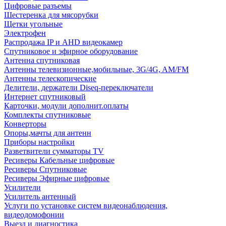
Цифровые разъемы
Шестеренка для мясорубки
Щетки угольные
Электрофен
Распродажа IP и AHD видеокамер
Спутниковое и эфирное оборудование
Антенна спутниковая
Антенны телевизионные,мобильные, 3G/4G, AM/FM
Антенны телескопические
Делители, держатели Diseq-переключатели
Интернет спутниковый
Карточки, модули дополнит.оплаты
Комплекты спутниковые
Конверторы
Опоры,мачты для антенн
Приборы настройки
Разветвители сумматоры TV
Ресиверы Кабельные цифровые
Ресиверы Спутниковые
Ресиверы Эфирные цифровые
Усилители
Усилитель антенный
Услуги по установке систем видеонаблюдения,
видеодомофонии
Выезд и диагностика