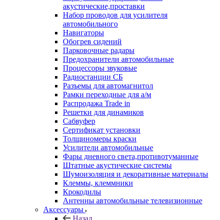
акустические,проставки
Набор проводов для усилителя
автомобильного
Навигаторы
Обогрев сидений
Парковочные радары
Предохранители автомобильные
Процессоры звуковые
Радиостанции СБ
Разъемы для автомагнитол
Рамки переходные для а/м
Распродажа Trade in
Решетки для динамиков
Сабвуфер
Сертификат установки
Толщиномеры краски
Усилители автомобильные
Фары дневного света,противотуманные
Штатные акустические системы
Шумоизоляция и декоративные материалы
Клеммы, клеммники
Крокодилы
Антенны автомобильные телевизионные
Аксессуары
Назад