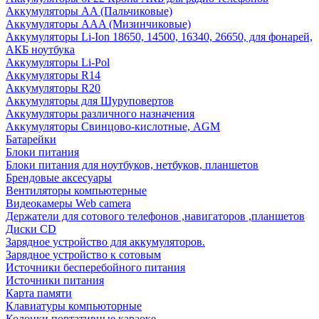
Аккумуляторы AA (Пальчиковые)
Аккумуляторы AAA (Мизинчиковые)
Аккумуляторы Li-Ion 18650, 14500, 16340, 26650, для фонарей,
АКБ ноутбука
Аккумуляторы Li-Pol
Аккумуляторы R14
Аккумуляторы R20
Аккумуляторы для Шуруповертов
Аккумуляторы различного назначения
Аккумуляторы Свинцово-кислотные, AGM
Батарейки
Блоки питания
Блоки питания для ноутбуков, нетбуков, планшетов
Брендовые аксесуары
Вентиляторы компьютерные
Видеокамеры Web camera
Держатели для сотового телефонов ,навигаторов ,планшетов
Диски CD
Зарядное устройство для аккумуляторов.
Зарядное устройство к сотовым
Источники бесперебойного питания
Источники питания
Карта памяти
Клавиатуры компьюторные
Колонки портативные караоке