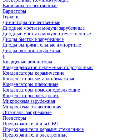
Варикапы отечественные
Варисторы
Герконы
Динисторы отечественные
Диодные мосты и модули зарубежные
Диодные мосты и модули отечественные
Диоды быстрые зарубежные
Диоды выпрямительные импортные
Диоды шоттки зарубежные
ё
Кварцевые резонаторы
Конденденсатор переменый подстрочный
Конденсаторы керамические
Конденсаторы металло-бумажные
Конденсаторы пленочные
Конденсаторы помехоподовляющие
Конденсаторы электролит
Микросхема зарубежная
Микросхема отечественная
Оптопары зарубежные
Позисторы
Предохранители для СВЧ
Предохранители керамич.стеклянные
Предохранители электронные