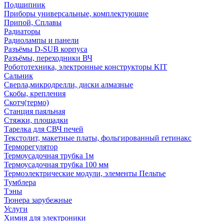
Подшипник
Приборы универсальные, комплектующие
Припой, Сплавы
Радиаторы
Радиолампы и панели
Разъёмы D-SUB корпуса
Разъёмы, переходники ВЧ
Робототехника, электронные конструкторы KIT
Сальник
Сверла,микродрелли, диски алмазные
Скобы, крепления
Скотч(термо)
Станция паяльная
Стяжки, площадки
Тарелка для СВЧ печей
Текстолит, макетные платы, фольгированный гетинакс
Терморегулятор
Термоусадочная трубка 1м
Термоусадочная трубка 100 мм
Термоэлектрические модули, элементы Пельтье
Тумблера
Тэны
Тюнера зарубежные
Услуги
Химия для электроники