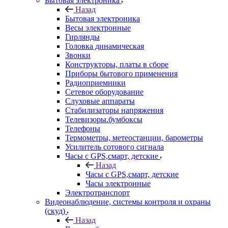
Бытовая электроника
Назад
Бытовая электроника
Весы электронные
Гирлянды
Головка динамическая
Звонки
Конструкторы, платы в сборе
Приборы бытового применения
Радиоприемники
Сетевое оборудование
Слуховые аппараты
Стабилизаторы напряжения
Телевизоры.бумбоксы
Телефоны
Термометры, метеостанции, барометры
Усилитель сотового сигнала
Часы с GPS,смарт, детские
Назад
Часы с GPS,смарт, детские
Часы электронные
Электротранспорт
Видеонаблюдение, системы контроля и охраны
(скуд)
Назад