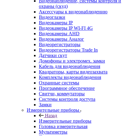
Видеонаблюдение, системы контроля и
охраны (скуд)
Аксессуары к видеонаблюдению
Видеоглазки
Видеокамеры IP
Видеокамеры IP WI-FI 4G
Видеокамеры AHD
Видеокамеры Аналог
Видеорегистраторы
Видеорегистраторы Trade In
Датчики скут
Домофоны и электромех. замки
Кабель для видеонаблюдения
Квадраторы, карты видеозахвата
Комплекты видеонаблюдения
Охранные системы
Программное обеспечение
Свитчи, коммутаторы
Системы контроля доступа
Замки
Измерительные приборы
Назад
Измерительные приборы
Головка измерительная
Мультиметры