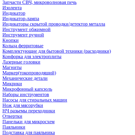
Запчасти СВЧ, микроволновая печь
Изолента
Индикатор
Индикатор-лампа
Индикаторы скрытой проводки/детектор металла
Инструмент обжимной
Инструмент ручной
Кнопки
Кольца ферритовые
Комплектующие для бытовой техники (расходники)
Конфорка для электроплиты
Лазерные головки
Магниты
Маркер(токопроводящий)
Механические детали
Микрики
Микрофонный капсюль
Наборы инструментов
Насосы для стиральных машин
Нож для мясорубки
НЧ разьемы переходники
Отвертки
Панельки для микросхем
Паяльники
Подставка для паяльника