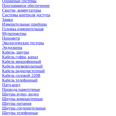
Охранные системы
Программное обеспечение
Свитчи, коммутаторы
Системы контроля доступа
Замки
Измерительные приборы
Головка измерительная
Мультиметры
Пирометр
Экологические тестеры
Эндоскопы
Кабель, шнуры
Кабель гофра, канал
Кабель микрофонный
Кабель низковольтный
Кабель радиочастотный
Кабель силовой 220В
Кабель телефонный
Патч-корд
Провода намоточные
Шнуры аудио, видео
Шнуры компьютерные
Шнуры питания
Шнуры соединительные
Шнуры телефонные