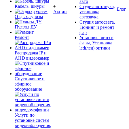
авто
Кабель, шнуры
Студия автозвука,
Блог
Акции
установка
Отдых,туризм
автозвука
Студия автосвета,
Пульты ДУ
Тюнинг и ремонт
фар
Ремонт
Установка линз в
фары, Установка
led(лед) оптики
Распродажа IP и
AHD видеокамер
Спутниковое и
эфирное
оборудование
Услуги по
установке систем
видеонаблюдения,