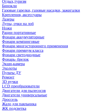
Отдых,туризм
Бинокли
Газовые гарелки, газовые насадки, зажигалки
Крепления, аксессуары
Лазеры
Лупы, очки на лоб
Ножи
Рации портативные
Фонари аккумуляторные
Фонари кемпинговые
Фонари многостороннего применения
Фонари премиум класса
Фонари светодиодные
Фонарь- брелок
Экшн-камера
Эхолоты
Пульты ДУ
Ремонт
3D ручки
LCD преобразователи
Двигатели для пылесосов
Двигатели универсальные
Дроссель
Жало для паяльника
ЖК подсветка