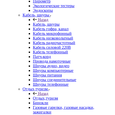
Пирометр
Экологические тестеры
Эндоскопы
Кабель, шнуры
Назад
Кабель, шнуры
Кабель гофра, канал
Кабель микрофонный
Кабель низковольтный
Кабель радиочастотный
Кабель силовой 220В
Кабель телефонный
Патч-корд
Провода намоточные
Шнуры аудио, видео
Шнуры компьютерные
Шнуры питания
Шнуры соединительные
Шнуры телефонные
Отдых,туризм
Назад
Отдых,туризм
Бинокли
Газовые гарелки, газовые насадки,
зажигалки