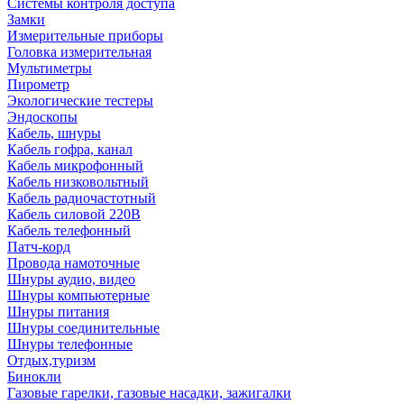
Системы контроля доступа
Замки
Измерительные приборы
Головка измерительная
Мультиметры
Пирометр
Экологические тестеры
Эндоскопы
Кабель, шнуры
Кабель гофра, канал
Кабель микрофонный
Кабель низковольтный
Кабель радиочастотный
Кабель силовой 220В
Кабель телефонный
Патч-корд
Провода намоточные
Шнуры аудио, видео
Шнуры компьютерные
Шнуры питания
Шнуры соединительные
Шнуры телефонные
Отдых,туризм
Бинокли
Газовые гарелки, газовые насадки, зажигалки