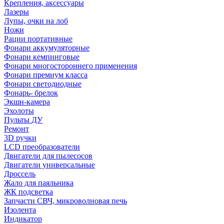
Крепления, аксессуары
Лазеры
Лупы, очки на лоб
Ножи
Рации портативные
Фонари аккумуляторные
Фонари кемпинговые
Фонари многостороннего применения
Фонари премиум класса
Фонари светодиодные
Фонарь- брелок
Экшн-камера
Эхолоты
Пульты ДУ
Ремонт
3D ручки
LCD преобразователи
Двигатели для пылесосов
Двигатели универсальные
Дроссель
Жало для паяльника
ЖК подсветка
Запчасти СВЧ, микроволновая печь
Изолента
Индикатор