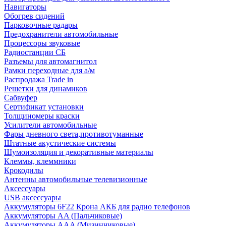
Навигаторы
Обогрев сидений
Парковочные радары
Предохранители автомобильные
Процессоры звуковые
Радиостанции СБ
Разъемы для автомагнитол
Рамки переходные для а/м
Распродажа Trade in
Решетки для динамиков
Сабвуфер
Сертификат установки
Толщиномеры краски
Усилители автомобильные
Фары дневного света,противотуманные
Штатные акустические системы
Шумоизоляция и декоративные материалы
Клеммы, клеммники
Крокодилы
Антенны автомобильные телевизионные
Аксессуары
USB аксессуары
Аккумуляторы 6F22 Крона АКБ для радио телефонов
Аккумуляторы AA (Пальчиковые)
Аккумуляторы AAA (Мизинчиковые)