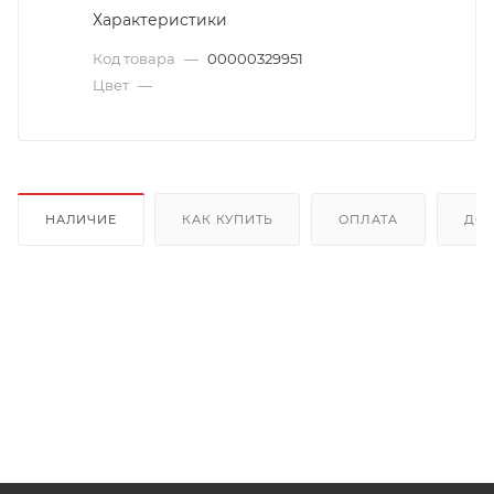
Характеристики
Код товара
—
00000329951
Цвет
—
НАЛИЧИЕ
КАК КУПИТЬ
ОПЛАТА
ДОС