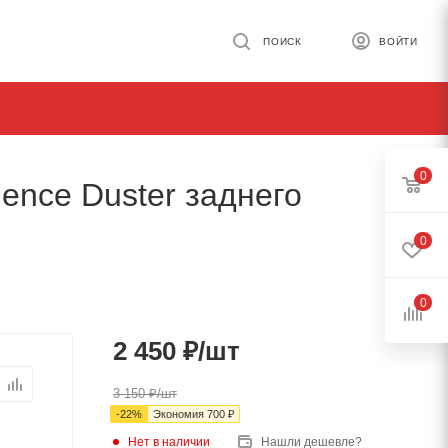
ПОИСК
ВОЙТИ
0
ence Duster заднего
0
0
2 450
₽
/шт
3 150
₽
/шт
-
22
%
Экономия
700
₽
Нет в наличии
Нашли дешевле?