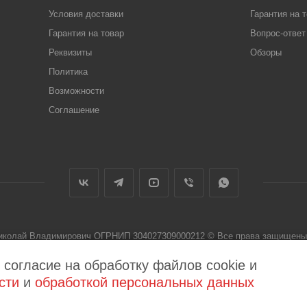
Условия доставки
Гарантия на 
Гарантия на товар
Вопрос-ответ
Реквизиты
Обзоры
Политика
Возможности
Соглашение
Николай Владимирович ОГРНИП 304027309000212 © Все права защищены 
 не является публичной офертой
 согласие на обработку файлов cookie и
сти
и
обработкой персональных данных