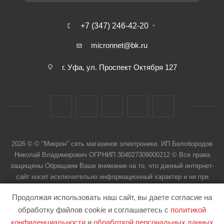
+7 (347) 246-42-20
micronnet@bk.ru
г. Уфа, ул. Проспект Октября 127
2026 © © "Микрон" сеть магазинов электроники. ИП Белобородов
Николай Владимирович ОГРНИП 304027309000212 © Все права
защищены Обращаем Ваше внимание на то, что данный интернет-
сайт носит исключительно информационный характер и ни при
каких условиях не является публичной офертой
Продолжая использовать наш сайт, вы даете согласие на
обработку файлов cookie и соглашаетесь с
политикой
конфиденциальности
и
обработкой персональных данных