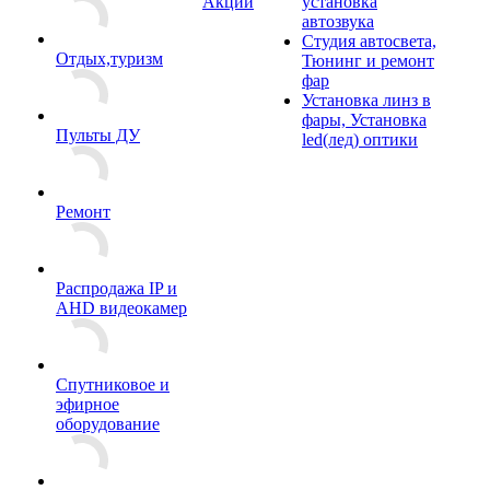
Акции
установка
автозвука
Студия автосвета,
Отдых,туризм
Тюнинг и ремонт
фар
Установка линз в
фары, Установка
Пульты ДУ
led(лед) оптики
Ремонт
Распродажа IP и
AHD видеокамер
Спутниковое и
эфирное
оборудование