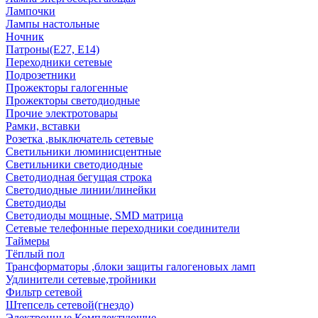
Лампочки
Лампы настольные
Ночник
Патроны(Е27, Е14)
Переходники сетевые
Подрозетники
Прожекторы галогенные
Прожекторы светодиодные
Прочие электротовары
Рамки, вставки
Розетка ,выключатель сетевые
Светильники люминисцентные
Светильники светодиодные
Светодиодная бегущая строка
Светодиодные линии/линейки
Светодиоды
Светодиоды мощные, SMD матрица
Сетевые телефонные переходники соединители
Таймеры
Тёплый пол
Трансформаторы ,блоки защиты галогеновых ламп
Удлинители сетевые,тройники
Фильтр сетевой
Штепсель сетевой(гнездо)
Электронные Комплектующие