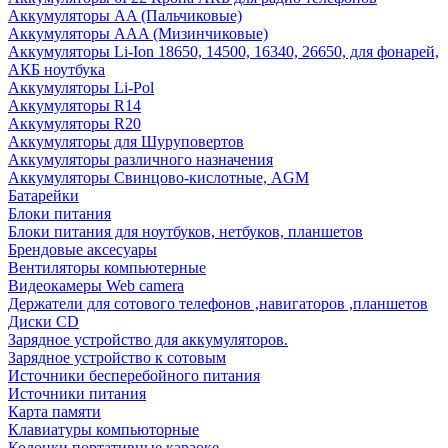
Аккумуляторы AA (Пальчиковые)
Аккумуляторы AAA (Мизинчиковые)
Аккумуляторы Li-Ion 18650, 14500, 16340, 26650, для фонарей,
АКБ ноутбука
Аккумуляторы Li-Pol
Аккумуляторы R14
Аккумуляторы R20
Аккумуляторы для Шуруповертов
Аккумуляторы различного назначения
Аккумуляторы Свинцово-кислотные, AGM
Батарейки
Блоки питания
Блоки питания для ноутбуков, нетбуков, планшетов
Брендовые аксесуары
Вентиляторы компьютерные
Видеокамеры Web camera
Держатели для сотового телефонов ,навигаторов ,планшетов
Диски CD
Зарядное устройство для аккумуляторов.
Зарядное устройство к сотовым
Источники бесперебойного питания
Источники питания
Карта памяти
Клавиатуры компьюторные
Колонки портативные караоке