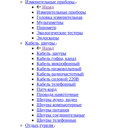
Измерительные приборы
Назад
Измерительные приборы
Головка измерительная
Мультиметры
Пирометр
Экологические тестеры
Эндоскопы
Кабель, шнуры
Назад
Кабель, шнуры
Кабель гофра, канал
Кабель микрофонный
Кабель низковольтный
Кабель радиочастотный
Кабель силовой 220В
Кабель телефонный
Патч-корд
Провода намоточные
Шнуры аудио, видео
Шнуры компьютерные
Шнуры питания
Шнуры соединительные
Шнуры телефонные
Отдых,туризм