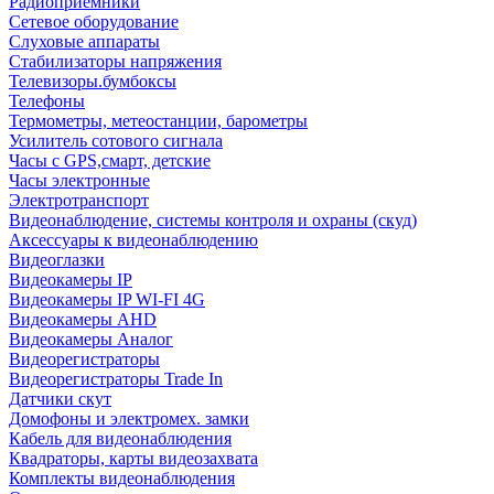
Радиоприемники
Сетевое оборудование
Слуховые аппараты
Стабилизаторы напряжения
Телевизоры.бумбоксы
Телефоны
Термометры, метеостанции, барометры
Усилитель сотового сигнала
Часы с GPS,смарт, детские
Часы электронные
Электротранспорт
Видеонаблюдение, системы контроля и охраны (скуд)
Аксессуары к видеонаблюдению
Видеоглазки
Видеокамеры IP
Видеокамеры IP WI-FI 4G
Видеокамеры AHD
Видеокамеры Аналог
Видеорегистраторы
Видеорегистраторы Trade In
Датчики скут
Домофоны и электромех. замки
Кабель для видеонаблюдения
Квадраторы, карты видеозахвата
Комплекты видеонаблюдения