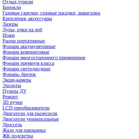
Отдых,туризм
Бинокли
Газовые гарелки, газовые насадки, зажигалки
Крепления, аксессуары
Лазеры
Лупы, очки на лоб
Ножи
Рации портативные
Фонари аккумуляторные
Фонари кемпинговые
Фонари многостороннего применения
Фонари премиум класса
Фонари светодиодные
Фонарь- брелок
Экшн-камера
Эхолоты
Пульты ДУ
Ремонт
3D ручки
LCD преобразователи
Двигатели для пылесосов
Двигатели универсальные
Дроссель
Жало для паяльника
ЖК подсветка