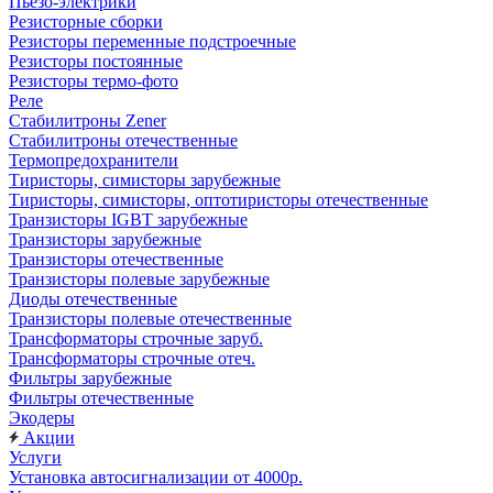
Пьезо-электрики
Резисторные сборки
Резисторы переменные подстроечные
Резисторы постоянные
Резисторы термо-фото
Реле
Стабилитроны Zener
Стабилитроны отечественные
Термопредохранители
Тиристоры, симисторы зарубежные
Тиристоры, симисторы, оптотиристоры отечественные
Транзисторы IGBT зарубежные
Транзисторы зарубежные
Транзисторы отечественные
Транзисторы полевые зарубежные
Диоды отечественные
Транзисторы полевые отечественные
Трансформаторы строчные заруб.
Трансформаторы строчные отеч.
Фильтры зарубежные
Фильтры отечественные
Экодеры
Акции
Услуги
Установка автосигнализации от 4000р.