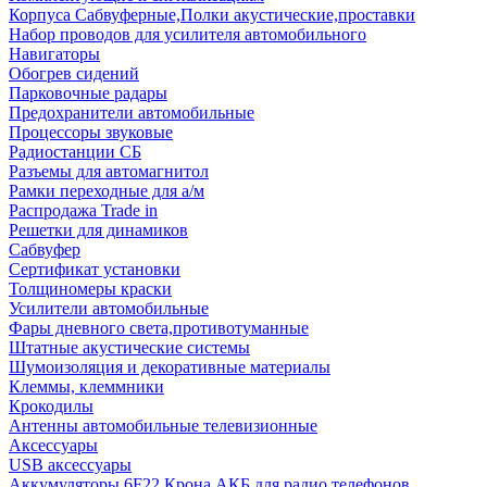
Корпуса Сабвуферные,Полки акустические,проставки
Набор проводов для усилителя автомобильного
Навигаторы
Обогрев сидений
Парковочные радары
Предохранители автомобильные
Процессоры звуковые
Радиостанции СБ
Разъемы для автомагнитол
Рамки переходные для а/м
Распродажа Trade in
Решетки для динамиков
Сабвуфер
Сертификат установки
Толщиномеры краски
Усилители автомобильные
Фары дневного света,противотуманные
Штатные акустические системы
Шумоизоляция и декоративные материалы
Клеммы, клеммники
Крокодилы
Антенны автомобильные телевизионные
Аксессуары
USB аксессуары
Аккумуляторы 6F22 Крона АКБ для радио телефонов