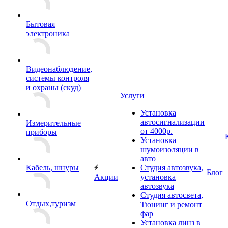
Бытовая
электроника
Видеонаблюдение,
системы контроля
и охраны (скуд)
Услуги
Установка
автосигнализации
Измерительные
от 4000р.
приборы
Установка
шумоизоляции в
авто
Кабель, шнуры
Студия автозвука,
Блог
Акции
установка
автозвука
Студия автосвета,
Отдых,туризм
Тюнинг и ремонт
фар
Установка линз в