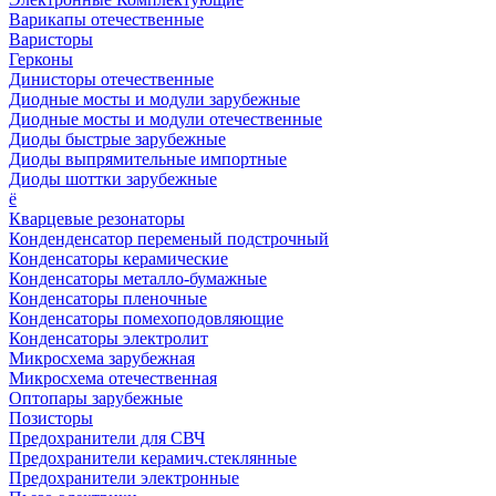
Варикапы отечественные
Варисторы
Герконы
Динисторы отечественные
Диодные мосты и модули зарубежные
Диодные мосты и модули отечественные
Диоды быстрые зарубежные
Диоды выпрямительные импортные
Диоды шоттки зарубежные
ё
Кварцевые резонаторы
Конденденсатор переменый подстрочный
Конденсаторы керамические
Конденсаторы металло-бумажные
Конденсаторы пленочные
Конденсаторы помехоподовляющие
Конденсаторы электролит
Микросхема зарубежная
Микросхема отечественная
Оптопары зарубежные
Позисторы
Предохранители для СВЧ
Предохранители керамич.стеклянные
Предохранители электронные