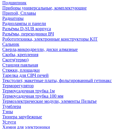
Подшипник
Приборы универсальные, комплектующие
Припой, Сплавы
Радиаторы
Радиолампы и панели
Разъёмы D-SUB корпуса
Разъёмы, переходники ВЧ
Робототехника, электронные конструкторы KIT
Сальник
Сверла,микродрелли, диски алмазные
Скобы, крепления
Скотч(термо)
Станция паяльная
Стяжки, площадки
Тарелка для СВЧ печей
Текстолит, макетные платы, фольгированный гетинакс
Терморегулятор
Термоусадочная трубка 1м
Термоусадочная трубка 100 мм
Термоэлектрические модули, элементы Пельтье
Тумблера
Тэны
Тюнера зарубежные
Услуги
Химия для электроники