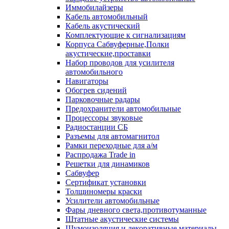
Иммобилайзеры
Кабель автомобильный
Кабель акустический
Комплектующие к сигнализациям
Корпуса Сабвуферные,Полки
акустические,проставки
Набор проводов для усилителя
автомобильного
Навигаторы
Обогрев сидений
Парковочные радары
Предохранители автомобильные
Процессоры звуковые
Радиостанции СБ
Разъемы для автомагнитол
Рамки переходные для а/м
Распродажа Trade in
Решетки для динамиков
Сабвуфер
Сертификат установки
Толщиномеры краски
Усилители автомобильные
Фары дневного света,противотуманные
Штатные акустические системы
Шумоизоляция и декоративные материалы