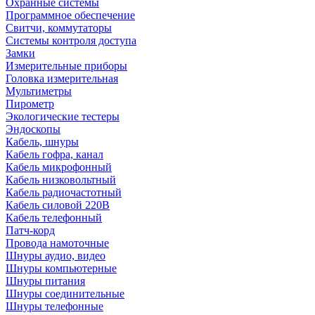
Охранные системы
Программное обеспечение
Свитчи, коммутаторы
Системы контроля доступа
Замки
Измерительные приборы
Головка измерительная
Мультиметры
Пирометр
Экологические тестеры
Эндоскопы
Кабель, шнуры
Кабель гофра, канал
Кабель микрофонный
Кабель низковольтный
Кабель радиочастотный
Кабель силовой 220В
Кабель телефонный
Патч-корд
Провода намоточные
Шнуры аудио, видео
Шнуры компьютерные
Шнуры питания
Шнуры соединительные
Шнуры телефонные