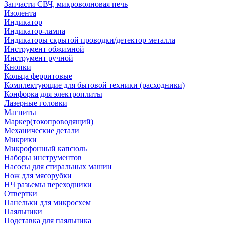
Запчасти СВЧ, микроволновая печь
Изолента
Индикатор
Индикатор-лампа
Индикаторы скрытой проводки/детектор металла
Инструмент обжимной
Инструмент ручной
Кнопки
Кольца ферритовые
Комплектующие для бытовой техники (расходники)
Конфорка для электроплиты
Лазерные головки
Магниты
Маркер(токопроводящий)
Механические детали
Микрики
Микрофонный капсюль
Наборы инструментов
Насосы для стиральных машин
Нож для мясорубки
НЧ разьемы переходники
Отвертки
Панельки для микросхем
Паяльники
Подставка для паяльника