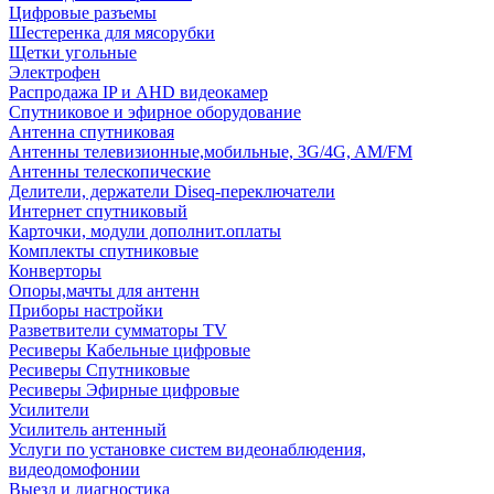
Цифровые разъемы
Шестеренка для мясорубки
Щетки угольные
Электрофен
Распродажа IP и AHD видеокамер
Спутниковое и эфирное оборудование
Антенна спутниковая
Антенны телевизионные,мобильные, 3G/4G, AM/FM
Антенны телескопические
Делители, держатели Diseq-переключатели
Интернет спутниковый
Карточки, модули дополнит.оплаты
Комплекты спутниковые
Конверторы
Опоры,мачты для антенн
Приборы настройки
Разветвители сумматоры TV
Ресиверы Кабельные цифровые
Ресиверы Спутниковые
Ресиверы Эфирные цифровые
Усилители
Усилитель антенный
Услуги по установке систем видеонаблюдения,
видеодомофонии
Выезд и диагностика