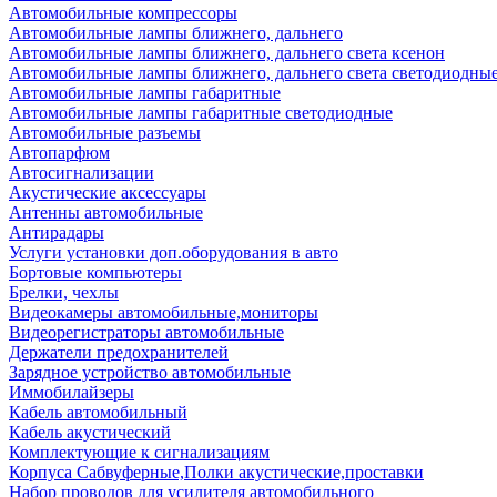
Автомобильные компрессоры
Автомобильные лампы ближнего, дальнего
Автомобильные лампы ближнего, дальнего света ксенон
Автомобильные лампы ближнего, дальнего света светодиодны
Автомобильные лампы габаритные
Автомобильные лампы габаритные светодиодные
Автомобильные разъемы
Автопарфюм
Автосигнализации
Акустические аксессуары
Антенны автомобильные
Антирадары
Услуги установки доп.оборудования в авто
Бортовые компьютеры
Брелки, чехлы
Видеокамеры автомобильные,мониторы
Видеорегистраторы автомобильные
Держатели предохранителей
Зарядное устройство автомобильные
Иммобилайзеры
Кабель автомобильный
Кабель акустический
Комплектующие к сигнализациям
Корпуса Сабвуферные,Полки акустические,проставки
Набор проводов для усилителя автомобильного