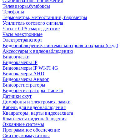
Стабилизаторы напряжения
Телевизоры.бумбоксы
Телефоны
Термометры, метеостанции, барометры
Усилитель сотового сигнала
Часы с GPS,смарт, детские
Часы электронные
Электротранспорт
Видеонаблюдение, системы контроля и охраны (скуд)
Аксессуары к видеонаблюдению
Видеоглазки
Видеокамеры IP
Видеокамеры IP WI-FI 4G
Видеокамеры AHD
Видеокамеры Аналог
Видеорегистраторы
Видеорегистраторы Trade In
Датчики скут
Домофоны и электромех. замки
Кабель для видеонаблюдения
Квадраторы, карты видеозахвата
Комплекты видеонаблюдения
Охранные системы
Программное обеспечение
Свитчи, коммутаторы