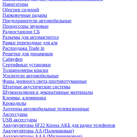
Навигаторы
Обогрев сидений
Парковочные радары
Предохранители автомобильные
Процессоры звуковые
Радиостанции СБ
Разъемы для автомагнитол
Рамки переходные для а/м
Распродажа Trade in
Решетки для динамиков
Сабвуфер
Сертификат установки
Толщиномеры краски
Усилители автомобильные
Фары дневного света,противотуманные
Штатные акустические системы
Шумоизоляция и декоративные материалы
Клеммы, клеммники
Крокодилы
Антенны автомобильные телевизионные
Аксессуары
USB аксессуары
Аккумуляторы 6F22 Крона АКБ для радио телефонов
Аккумуляторы AA (Пальчиковые)
Аккумуляторы AAA (Мизинчиковые)