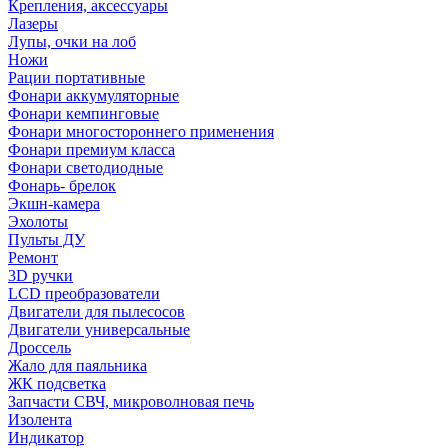
Крепления, аксессуары
Лазеры
Лупы, очки на лоб
Ножи
Рации портативные
Фонари аккумуляторные
Фонари кемпинговые
Фонари многостороннего применения
Фонари премиум класса
Фонари светодиодные
Фонарь- брелок
Экшн-камера
Эхолоты
Пульты ДУ
Ремонт
3D ручки
LCD преобразователи
Двигатели для пылесосов
Двигатели универсальные
Дроссель
Жало для паяльника
ЖК подсветка
Запчасти СВЧ, микроволновая печь
Изолента
Индикатор