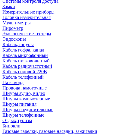
Системы контроля доступа
Замки
Измерительные приборы
Головка измерительная
Мультиметры
Пирометр
Экологические тестеры
Эндоскопы
Кабель, шнуры
Кабель гофра, канал
Кабель микрофонный
Кабель низковольтный
Кабель радиочастотный
Кабель силовой 220В
Кабель телефонный
Патч-корд
Провода намоточные
Шнуры аудио, видео
Шнуры компьютерные
Шнуры питания
Шнуры соединительные
Шнуры телефонные
Отдых,туризм
Бинокли
Газовые гарелки, газовые насадки, зажигалки