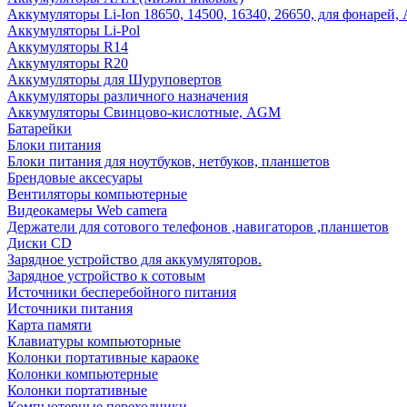
Аккумуляторы Li-Ion 18650, 14500, 16340, 26650, для фонарей,
Аккумуляторы Li-Pol
Аккумуляторы R14
Аккумуляторы R20
Аккумуляторы для Шуруповертов
Аккумуляторы различного назначения
Аккумуляторы Свинцово-кислотные, AGM
Батарейки
Блоки питания
Блоки питания для ноутбуков, нетбуков, планшетов
Брендовые аксесуары
Вентиляторы компьютерные
Видеокамеры Web camera
Держатели для сотового телефонов ,навигаторов ,планшетов
Диски CD
Зарядное устройство для аккумуляторов.
Зарядное устройство к сотовым
Источники бесперебойного питания
Источники питания
Карта памяти
Клавиатуры компьюторные
Колонки портативные караоке
Колонки компьютерные
Колонки портативные
Компьютерные переходники