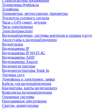
Стабилизаторы напряжения
Телевизоры.бумбоксы
Телефоны
Термометры, метеостанции, барометры
Усилитель сотового сигнала
Часы с GPS,смарт, детские
Часы электронные
Электротранспорт
Видеонаблюдение, системы контроля и охраны (скуд)
Аксессуары к видеонаблюдению
Видеоглазки
Видеокамеры IP
Видеокамеры IP WI-FI 4G
Видеокамеры AHD
Видеокамеры Аналог
Видеорегистраторы
Видеорегистраторы Trade In
Датчики скут
Домофоны и электромех. замки
Кабель для видеонаблюдения
Квадраторы, карты видеозахвата
Комплекты видеонаблюдения
Охранные системы
Программное обеспечение
Свитчи, коммутаторы