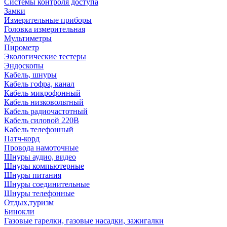
Системы контроля доступа
Замки
Измерительные приборы
Головка измерительная
Мультиметры
Пирометр
Экологические тестеры
Эндоскопы
Кабель, шнуры
Кабель гофра, канал
Кабель микрофонный
Кабель низковольтный
Кабель радиочастотный
Кабель силовой 220В
Кабель телефонный
Патч-корд
Провода намоточные
Шнуры аудио, видео
Шнуры компьютерные
Шнуры питания
Шнуры соединительные
Шнуры телефонные
Отдых,туризм
Бинокли
Газовые гарелки, газовые насадки, зажигалки