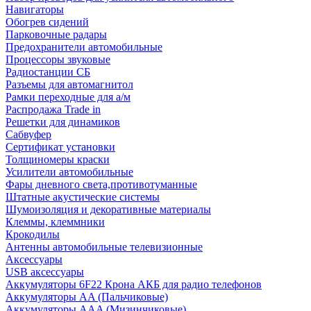
Навигаторы
Обогрев сидений
Парковочные радары
Предохранители автомобильные
Процессоры звуковые
Радиостанции СБ
Разъемы для автомагнитол
Рамки переходные для а/м
Распродажа Trade in
Решетки для динамиков
Сабвуфер
Сертификат установки
Толщиномеры краски
Усилители автомобильные
Фары дневного света,противотуманные
Штатные акустические системы
Шумоизоляция и декоративные материалы
Клеммы, клеммники
Крокодилы
Антенны автомобильные телевизионные
Аксессуары
USB аксессуары
Аккумуляторы 6F22 Крона АКБ для радио телефонов
Аккумуляторы AA (Пальчиковые)
Аккумуляторы AAA (Мизинчиковые)