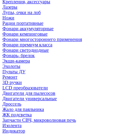
Крепления, аксессуары
Лазеры
Лупы, очки на лоб
Ножи
Рации портативные
Фонари аккумуляторные
Фонари кемпинговые
Фонари многостороннего применения
Фонари премиум класса
Фонари светодиодные
Фонарь- брелок
Экшн-камера
Эхолоты
Пульты ДУ
Ремонт
3D ручки
LCD преобразователи
Двигатели для пылесосов
Двигатели универсальные
Дроссель
Жало для паяльника
ЖК подсветка
Запчасти СВЧ, микроволновая печь
Изолента
Индикатор