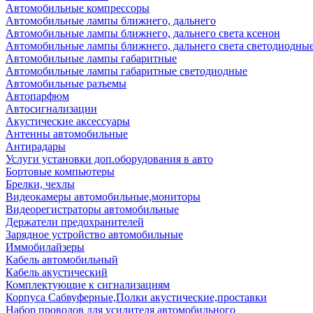
Автомобильные компрессоры
Автомобильные лампы ближнего, дальнего
Автомобильные лампы ближнего, дальнего света ксенон
Автомобильные лампы ближнего, дальнего света светодиодны
Автомобильные лампы габаритные
Автомобильные лампы габаритные светодиодные
Автомобильные разъемы
Автопарфюм
Автосигнализации
Акустические аксессуары
Антенны автомобильные
Антирадары
Услуги установки доп.оборудования в авто
Бортовые компьютеры
Брелки, чехлы
Видеокамеры автомобильные,мониторы
Видеорегистраторы автомобильные
Держатели предохранителей
Зарядное устройство автомобильные
Иммобилайзеры
Кабель автомобильный
Кабель акустический
Комплектующие к сигнализациям
Корпуса Сабвуферные,Полки акустические,проставки
Набор проводов для усилителя автомобильного