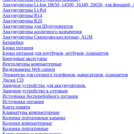
Аккумуляторы Li-Ion 18650, 14500, 16340, 26650, для фонарей,
Аккумуляторы Li-Pol
Аккумуляторы R14
Аккумуляторы R20
Аккумуляторы для Шуруповертов
Аккумуляторы различного назначения
Аккумуляторы Свинцово-кислотные, AGM
Батарейки
Блоки питания
Блоки питания для ноутбуков, нетбуков, планшетов
Брендовые аксесуары
Вентиляторы компьютерные
Видеокамеры Web camera
Держатели для сотового телефонов ,навигаторов ,планшетов
Диски CD
Зарядное устройство для аккумуляторов.
Зарядное устройство к сотовым
Источники бесперебойного питания
Источники питания
Карта памяти
Клавиатуры компьюторные
Колонки портативные караоке
Колонки компьютерные
Колонки портативные
Компьютерные переходники