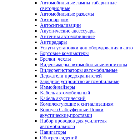
Автомобильные лампы габаритные
светодиодные
Автомобильные разъемы
Автопарфюм
Автосигнализации
Акустические аксессуары
Антенны автомобильные
Антирадары
Услуги установки доп.оборудования в авто
Бортовые компьютеры
Брелки, чехлы
Видеокамеры автомобильные,мониторы
Видеорегистраторы автомобильные
Держатели предохранителей
Зарядное устройство автомобильные
Иммобилайзеры
Кабель автомобильный
Кабель акустический
Комплектующие к сигнализациям
Корпуса Сабвуферные,Полки
акустические,проставки
Набор проводов для усилителя
автомобильного
Навигаторы
Обогрев сидений