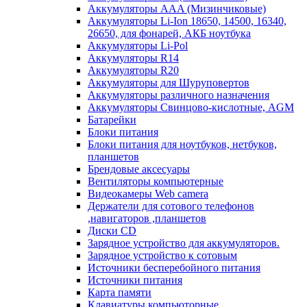
Аккумуляторы AAA (Мизинчиковые)
Аккумуляторы Li-Ion 18650, 14500, 16340,
26650, для фонарей, АКБ ноутбука
Аккумуляторы Li-Pol
Аккумуляторы R14
Аккумуляторы R20
Аккумуляторы для Шуруповертов
Аккумуляторы различного назначения
Аккумуляторы Свинцово-кислотные, AGM
Батарейки
Блоки питания
Блоки питания для ноутбуков, нетбуков,
планшетов
Брендовые аксесуары
Вентиляторы компьютерные
Видеокамеры Web camera
Держатели для сотового телефонов
,навигаторов ,планшетов
Диски CD
Зарядное устройство для аккумуляторов.
Зарядное устройство к сотовым
Источники бесперебойного питания
Источники питания
Карта памяти
Клавиатуры компьюторные