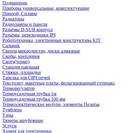
Подшипник
Приборы универсальные, комплектующие
Припой, Сплавы
Радиаторы
Радиолампы и панели
Разъёмы D-SUB корпуса
Разъёмы, переходники ВЧ
Робототехника, электронные конструкторы KIT
Сальник
Сверла,микродрелли, диски алмазные
Скобы, крепления
Скотч(термо)
Станция паяльная
Стяжки, площадки
Тарелка для СВЧ печей
Текстолит, макетные платы, фольгированный гетинакс
Терморегулятор
Термоусадочная трубка 1м
Термоусадочная трубка 100 мм
Термоэлектрические модули, элементы Пельтье
Тумблера
Тэны
Тюнера зарубежные
Услуги
Химия для электроники