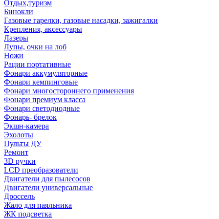
Отдых,туризм
Бинокли
Газовые гарелки, газовые насадки, зажигалки
Крепления, аксессуары
Лазеры
Лупы, очки на лоб
Ножи
Рации портативные
Фонари аккумуляторные
Фонари кемпинговые
Фонари многостороннего применения
Фонари премиум класса
Фонари светодиодные
Фонарь- брелок
Экшн-камера
Эхолоты
Пульты ДУ
Ремонт
3D ручки
LCD преобразователи
Двигатели для пылесосов
Двигатели универсальные
Дроссель
Жало для паяльника
ЖК подсветка