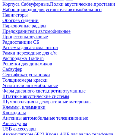
Корпуса Сабвуферные,Полки акустические,проставки
Набор проводов для усилителя автомобильного
Навигаторы
Обогрев сидений
Парковочные радары
Предохранители автомобильные
Процессоры звуковые
Радиостанции СБ
Разъемы для автомагнитол
Рамки переходные для а/м
Распродажа Trade in
Решетки для динамиков
Сабвуфер
Сертификат установки
Толщиномеры краски
Усилители автомобильные
Фары дневного света,противотуманные
Штатные акустические системы
Шумоизоляция и декоративные материалы
Клеммы, клеммники
Крокодилы
Антенны автомобильные телевизионные
Аксессуары
USB аксессуары
Аккумуляторы 6F22 Крона АКБ для радио телефонов