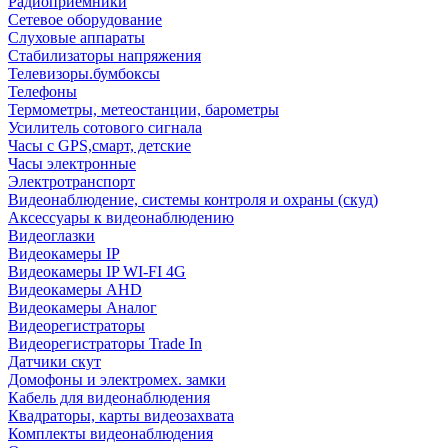
Радиоприемники
Сетевое оборудование
Слуховые аппараты
Стабилизаторы напряжения
Телевизоры.бумбоксы
Телефоны
Термометры, метеостанции, барометры
Усилитель сотового сигнала
Часы с GPS,смарт, детские
Часы электронные
Электротранспорт
Видеонаблюдение, системы контроля и охраны (скуд)
Аксессуары к видеонаблюдению
Видеоглазки
Видеокамеры IP
Видеокамеры IP WI-FI 4G
Видеокамеры AHD
Видеокамеры Аналог
Видеорегистраторы
Видеорегистраторы Trade In
Датчики скут
Домофоны и электромех. замки
Кабель для видеонаблюдения
Квадраторы, карты видеозахвата
Комплекты видеонаблюдения