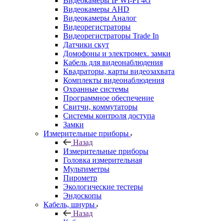
Видеокамеры IP WI-FI 4G
Видеокамеры AHD
Видеокамеры Аналог
Видеорегистраторы
Видеорегистраторы Trade In
Датчики скут
Домофоны и электромех. замки
Кабель для видеонаблюдения
Квадраторы, карты видеозахвата
Комплекты видеонаблюдения
Охранные системы
Программное обеспечение
Свитчи, коммутаторы
Системы контроля доступа
Замки
Измерительные приборы
Назад
Измерительные приборы
Головка измерительная
Мультиметры
Пирометр
Экологические тестеры
Эндоскопы
Кабель, шнуры
Назад