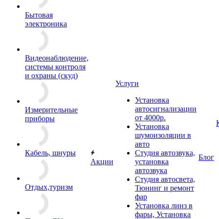
Бытовая
электроника
Видеонаблюдение,
системы контроля
и охраны (скуд)
Услуги
Установка
автосигнализации
Измерительные
от 4000р.
приборы
Установка
шумоизоляции в
авто
Кабель, шнуры
Студия автозвука,
Блог
Акции
установка
автозвука
Студия автосвета,
Отдых,туризм
Тюнинг и ремонт
фар
Установка линз в
фары, Установка