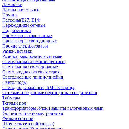
Лампочки
Лампы настольные
Ночник
Патроны(Е27, Е14)
Переходники сетевые
Подрозетники
Прожекторы галогенные
Прожекторы светодиодные
Прочие электротовары
Рамки, вставки
Розетка ,выключатель сетевые
Светильники люминисцентные
Светильники светодиодные
Светодиодная бегущая строка
Светодиодные линии/линейки
Светодиоды
Светодиоды мощные, SMD матрица
Сетевые телефонные переходники соединители
Таймеры
Тёплый пол
Трансформаторы ,блоки защиты галогеновых ламп
Удлинители сетевые,тройники
Фильтр сетевой
Штепсель сетевой(гнездо)
Электронные Комплектующие