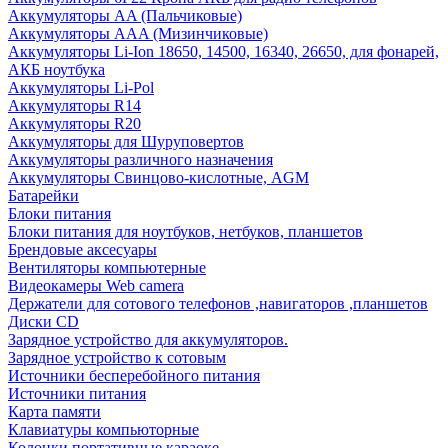
Аккумуляторы AA (Пальчиковые)
Аккумуляторы AAA (Мизинчиковые)
Аккумуляторы Li-Ion 18650, 14500, 16340, 26650, для фонарей,
АКБ ноутбука
Аккумуляторы Li-Pol
Аккумуляторы R14
Аккумуляторы R20
Аккумуляторы для Шуруповертов
Аккумуляторы различного назначения
Аккумуляторы Свинцово-кислотные, AGM
Батарейки
Блоки питания
Блоки питания для ноутбуков, нетбуков, планшетов
Брендовые аксесуары
Вентиляторы компьютерные
Видеокамеры Web camera
Держатели для сотового телефонов ,навигаторов ,планшетов
Диски CD
Зарядное устройство для аккумуляторов.
Зарядное устройство к сотовым
Источники бесперебойного питания
Источники питания
Карта памяти
Клавиатуры компьюторные
Колонки портативные караоке