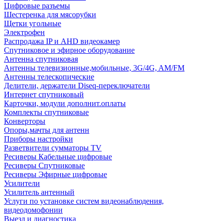
Цифровые разъемы
Шестеренка для мясорубки
Щетки угольные
Электрофен
Распродажа IP и AHD видеокамер
Спутниковое и эфирное оборудование
Антенна спутниковая
Антенны телевизионные,мобильные, 3G/4G, AM/FM
Антенны телескопические
Делители, держатели Diseq-переключатели
Интернет спутниковый
Карточки, модули дополнит.оплаты
Комплекты спутниковые
Конверторы
Опоры,мачты для антенн
Приборы настройки
Разветвители сумматоры TV
Ресиверы Кабельные цифровые
Ресиверы Спутниковые
Ресиверы Эфирные цифровые
Усилители
Усилитель антенный
Услуги по установке систем видеонаблюдения,
видеодомофонии
Выезд и диагностика