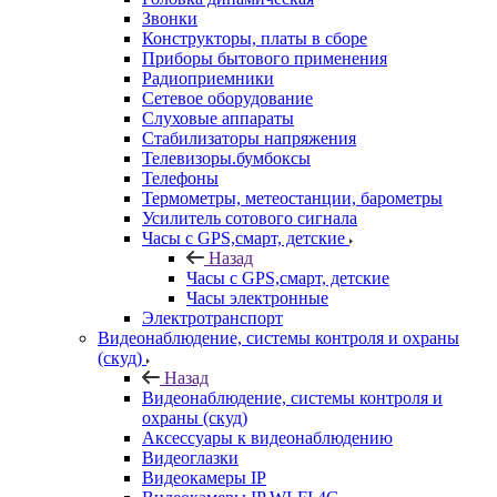
Звонки
Конструкторы, платы в сборе
Приборы бытового применения
Радиоприемники
Сетевое оборудование
Слуховые аппараты
Стабилизаторы напряжения
Телевизоры.бумбоксы
Телефоны
Термометры, метеостанции, барометры
Усилитель сотового сигнала
Часы с GPS,смарт, детские
Назад
Часы с GPS,смарт, детские
Часы электронные
Электротранспорт
Видеонаблюдение, системы контроля и охраны
(скуд)
Назад
Видеонаблюдение, системы контроля и
охраны (скуд)
Аксессуары к видеонаблюдению
Видеоглазки
Видеокамеры IP