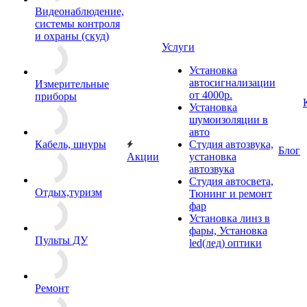
Видеонаблюдение,
системы контроля
и охраны (скуд)
Услуги
Установка
автосигнализации
Измерительные
от 4000р.
приборы
Установка
шумоизоляции в
авто
Кабель, шнуры
Студия автозвука,
Блог
Акции
установка
автозвука
Студия автосвета,
Отдых,туризм
Тюнинг и ремонт
фар
Установка линз в
фары, Установка
Пульты ДУ
led(лед) оптики
Ремонт