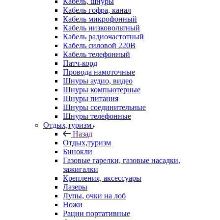
Кабель, шнуры
Кабель гофра, канал
Кабель микрофонный
Кабель низковольтный
Кабель радиочастотный
Кабель силовой 220В
Кабель телефонный
Патч-корд
Провода намоточные
Шнуры аудио, видео
Шнуры компьютерные
Шнуры питания
Шнуры соединительные
Шнуры телефонные
Отдых,туризм
Назад
Отдых,туризм
Бинокли
Газовые гарелки, газовые насадки,
зажигалки
Крепления, аксессуары
Лазеры
Лупы, очки на лоб
Ножи
Рации портативные