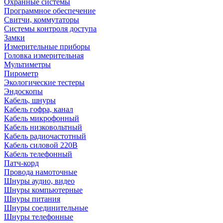
Охранные системы
Программное обеспечение
Свитчи, коммутаторы
Системы контроля доступа
Замки
Измерительные приборы
Головка измерительная
Мультиметры
Пирометр
Экологические тестеры
Эндоскопы
Кабель, шнуры
Кабель гофра, канал
Кабель микрофонный
Кабель низковольтный
Кабель радиочастотный
Кабель силовой 220В
Кабель телефонный
Патч-корд
Провода намоточные
Шнуры аудио, видео
Шнуры компьютерные
Шнуры питания
Шнуры соединительные
Шнуры телефонные