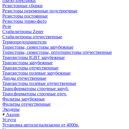
Пьезо-электрики
Резисторные сборки
Резисторы переменные подстроечные
Резисторы постоянные
Резисторы термо-фото
Реле
Стабилитроны Zener
Стабилитроны отечественные
Термопредохранители
Тиристоры, симисторы зарубежные
Тиристоры, симисторы, оптотиристоры отечественные
Транзисторы IGBT зарубежные
Транзисторы зарубежные
Транзисторы отечественные
Транзисторы полевые зарубежные
Диоды отечественные
Транзисторы полевые отечественные
Трансформаторы строчные заруб.
Трансформаторы строчные отеч.
Фильтры зарубежные
Фильтры отечественные
Экодеры
Акции
Услуги
Установка автосигнализации от 4000р.