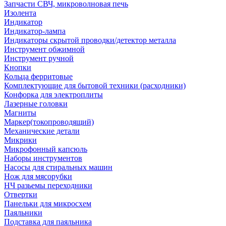
Запчасти СВЧ, микроволновая печь
Изолента
Индикатор
Индикатор-лампа
Индикаторы скрытой проводки/детектор металла
Инструмент обжимной
Инструмент ручной
Кнопки
Кольца ферритовые
Комплектующие для бытовой техники (расходники)
Конфорка для электроплиты
Лазерные головки
Магниты
Маркер(токопроводящий)
Механические детали
Микрики
Микрофонный капсюль
Наборы инструментов
Насосы для стиральных машин
Нож для мясорубки
НЧ разьемы переходники
Отвертки
Панельки для микросхем
Паяльники
Подставка для паяльника