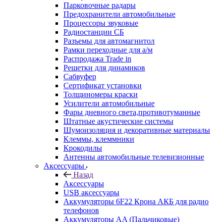
Парковочные радары
Предохранители автомобильные
Процессоры звуковые
Радиостанции СБ
Разъемы для автомагнитол
Рамки переходные для а/м
Распродажа Trade in
Решетки для динамиков
Сабвуфер
Сертификат установки
Толщиномеры краски
Усилители автомобильные
Фары дневного света,противотуманные
Штатные акустические системы
Шумоизоляция и декоративные материалы
Клеммы, клеммники
Крокодилы
Антенны автомобильные телевизионные
Аксессуары
Назад
Аксессуары
USB аксессуары
Аккумуляторы 6F22 Крона АКБ для радио
телефонов
Аккумуляторы AA (Пальчиковые)