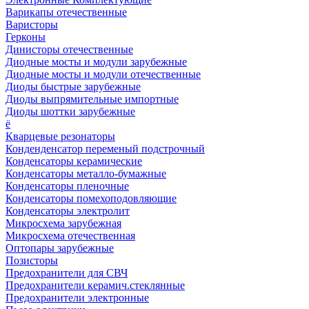
Варикапы отечественные
Варисторы
Герконы
Динисторы отечественные
Диодные мосты и модули зарубежные
Диодные мосты и модули отечественные
Диоды быстрые зарубежные
Диоды выпрямительные импортные
Диоды шоттки зарубежные
ё
Кварцевые резонаторы
Конденденсатор переменый подстрочный
Конденсаторы керамические
Конденсаторы металло-бумажные
Конденсаторы пленочные
Конденсаторы помехоподовляющие
Конденсаторы электролит
Микросхема зарубежная
Микросхема отечественная
Оптопары зарубежные
Позисторы
Предохранители для СВЧ
Предохранители керамич.стеклянные
Предохранители электронные