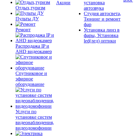
Акции
установка
Отдых,туризм
автозвука
Студия автосвета,
Пульты ДУ
Тюнинг и ремонт
фар
Ремонт
Установка линз в
фары, Установка
led(лед) оптики
Распродажа IP и
AHD видеокамер
Спутниковое и
эфирное
оборудование
Услуги по
установке систем
видеонаблюдения,
видеодомофонии