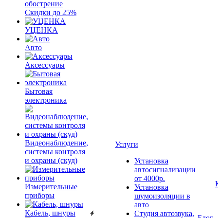
обострение
Скидки до 25%
УЦЕНКА
Авто
Аксессуары
Бытовая
электроника
Видеонаблюдение,
Услуги
системы контроля
и охраны (скуд)
Установка
автосигнализации
от 4000р.
Измерительные
Установка
приборы
шумоизоляции в
авто
Кабель, шнуры
Студия автозвука,
Блог