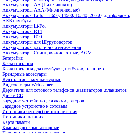
Аккумуляторы AA (Пальчиковые)
Аккумуляторы AAA (Мизинчиковые)
Аккумуляторы Li-Ion 18650, 14500, 16340, 26650, для фонарей,
АКБ ноутбука
Аккумуляторы Li-Pol
Аккумуляторы R14
Аккумуляторы R20
Аккумуляторы для Шуруповертов
Аккумуляторы различного назначения
Аккумуляторы Свинцово-кислотные, AGM
Батарейки
Блоки питания
Блоки питания для ноутбуков, нетбуков, планшетов
Брендовые аксесуары
Вентиляторы компьютерные
Видеокамеры Web camera
Держатели для сотового телефонов ,навигаторов ,планшетов
Диски CD
Зарядное устройство для аккумуляторов.
Зарядное устройство к сотовым
Источники бесперебойного питания
Источники питания
Карта памяти
Клавиатуры компьюторные
Колонки портативные караоке