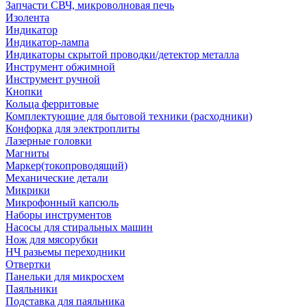
Запчасти СВЧ, микроволновая печь
Изолента
Индикатор
Индикатор-лампа
Индикаторы скрытой проводки/детектор металла
Инструмент обжимной
Инструмент ручной
Кнопки
Кольца ферритовые
Комплектующие для бытовой техники (расходники)
Конфорка для электроплиты
Лазерные головки
Магниты
Маркер(токопроводящий)
Механические детали
Микрики
Микрофонный капсюль
Наборы инструментов
Насосы для стиральных машин
Нож для мясорубки
НЧ разьемы переходники
Отвертки
Панельки для микросхем
Паяльники
Подставка для паяльника