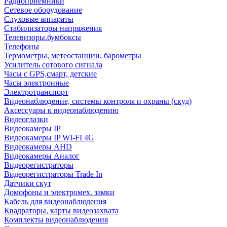
Радиоприемники
Сетевое оборудование
Слуховые аппараты
Стабилизаторы напряжения
Телевизоры.бумбоксы
Телефоны
Термометры, метеостанции, барометры
Усилитель сотового сигнала
Часы с GPS,смарт, детские
Часы электронные
Электротранспорт
Видеонаблюдение, системы контроля и охраны (скуд)
Аксессуары к видеонаблюдению
Видеоглазки
Видеокамеры IP
Видеокамеры IP WI-FI 4G
Видеокамеры AHD
Видеокамеры Аналог
Видеорегистраторы
Видеорегистраторы Trade In
Датчики скут
Домофоны и электромех. замки
Кабель для видеонаблюдения
Квадраторы, карты видеозахвата
Комплекты видеонаблюдения