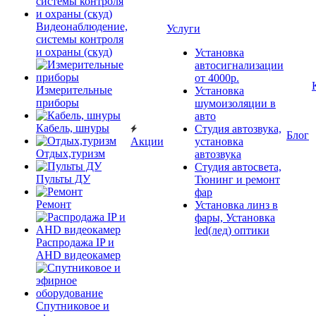
Видеонаблюдение,
Услуги
системы контроля
и охраны (скуд)
Установка
автосигнализации
от 4000р.
Измерительные
Установка
приборы
шумоизоляции в
авто
Кабель, шнуры
Студия автозвука,
Блог
Акции
установка
Отдых,туризм
автозвука
Студия автосвета,
Пульты ДУ
Тюнинг и ремонт
фар
Ремонт
Установка линз в
фары, Установка
led(лед) оптики
Распродажа IP и
AHD видеокамер
Спутниковое и