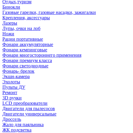
Отдых,туризм
Бинокли
Газовые гарелки, газовые насадки, зажигалки
Крепления, аксессуары
Лазеры
Лупы, очки на лоб
Ножи
Рации портативные
Фонари аккумуляторные
Фонари кемпинговые
Фонари многостороннего применения
Фонари премиум класса
Фонари светодиодные
Фонарь- брелок
Экшн-камера
Эхолоты
Пульты ДУ
Ремонт
3D ручки
LCD преобразователи
Двигатели для пылесосов
Двигатели универсальные
Дроссель
Жало для паяльника
ЖК подсветка