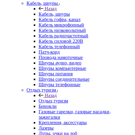
Кабель, шнуры
Назад
Кабель, шнуры
Кабель гофра, канал
Кабель микрофонный
Кабель низковольтный
Кабель радиочастотный
Кабель силовой 220В
Кабель телефонный
Патч-корд
Провода намоточные
Шнуры аудио, видео
Шнуры компьютерные
Шнуры питания
Шнуры соединительные
Шнуры телефонные
Отдых,туризм
Назад
Отдых,туризм
Бинокли
Газовые гарелки, газовые насадки,
зажигалки
Крепления, аксессуары
Лазеры
Лупы, очки на лоб