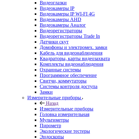
Видеоглазки
Видеокамеры IP
Видеокамеры IP WI-FI 4G
Видеокамеры AHD
Видеокамеры Аналог
Видеорегистраторы
Видеорегистраторы Trade In
Датчики скут
Домофоны и электромех. замки
Кабель для видеонаблюдения
Квадраторы, карты видеозахвата
Комплекты видеонаблюдения
Охранные системы
Программное обеспечение
Свитчи, коммутаторы
Системы контроля доступа
Замки
Измерительные приборы
Назад
Измерительные приборы
Головка измерительная
Мультиметры
Пирометр
Экологические тестеры
Эндоскопы