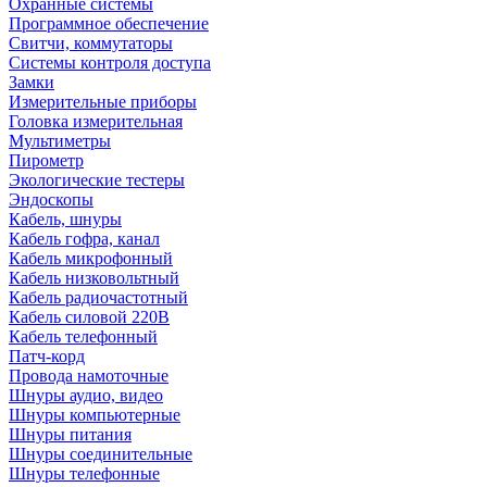
Охранные системы
Программное обеспечение
Свитчи, коммутаторы
Системы контроля доступа
Замки
Измерительные приборы
Головка измерительная
Мультиметры
Пирометр
Экологические тестеры
Эндоскопы
Кабель, шнуры
Кабель гофра, канал
Кабель микрофонный
Кабель низковольтный
Кабель радиочастотный
Кабель силовой 220В
Кабель телефонный
Патч-корд
Провода намоточные
Шнуры аудио, видео
Шнуры компьютерные
Шнуры питания
Шнуры соединительные
Шнуры телефонные