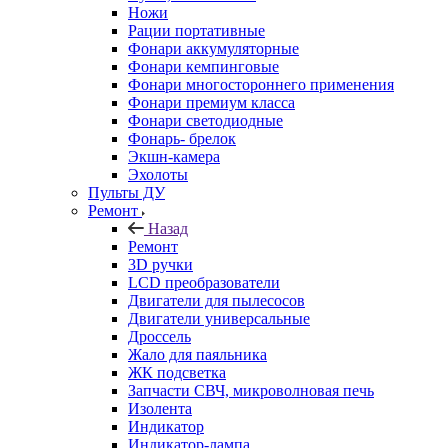
Ножи
Рации портативные
Фонари аккумуляторные
Фонари кемпинговые
Фонари многостороннего применения
Фонари премиум класса
Фонари светодиодные
Фонарь- брелок
Экшн-камера
Эхолоты
Пульты ДУ
Ремонт
Назад
Ремонт
3D ручки
LCD преобразователи
Двигатели для пылесосов
Двигатели универсальные
Дроссель
Жало для паяльника
ЖК подсветка
Запчасти СВЧ, микроволновая печь
Изолента
Индикатор
Индикатор-лампа