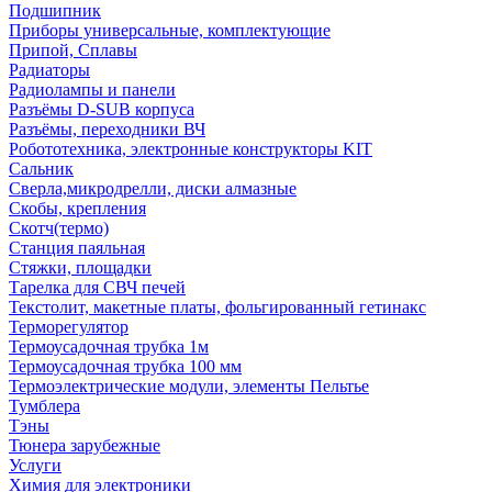
Подшипник
Приборы универсальные, комплектующие
Припой, Сплавы
Радиаторы
Радиолампы и панели
Разъёмы D-SUB корпуса
Разъёмы, переходники ВЧ
Робототехника, электронные конструкторы KIT
Сальник
Сверла,микродрелли, диски алмазные
Скобы, крепления
Скотч(термо)
Станция паяльная
Стяжки, площадки
Тарелка для СВЧ печей
Текстолит, макетные платы, фольгированный гетинакс
Терморегулятор
Термоусадочная трубка 1м
Термоусадочная трубка 100 мм
Термоэлектрические модули, элементы Пельтье
Тумблера
Тэны
Тюнера зарубежные
Услуги
Химия для электроники