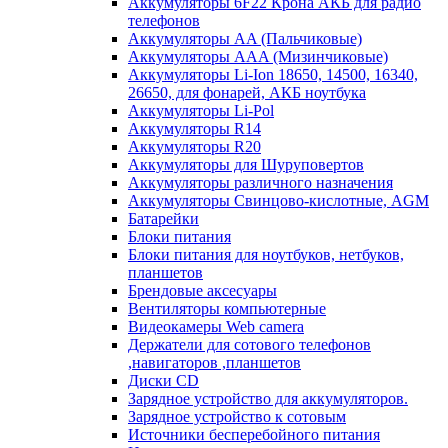
Аккумуляторы 6F22 Крона АКБ для радио
телефонов
Аккумуляторы AA (Пальчиковые)
Аккумуляторы AAA (Мизинчиковые)
Аккумуляторы Li-Ion 18650, 14500, 16340,
26650, для фонарей, АКБ ноутбука
Аккумуляторы Li-Pol
Аккумуляторы R14
Аккумуляторы R20
Аккумуляторы для Шуруповертов
Аккумуляторы различного назначения
Аккумуляторы Свинцово-кислотные, AGM
Батарейки
Блоки питания
Блоки питания для ноутбуков, нетбуков,
планшетов
Брендовые аксесуары
Вентиляторы компьютерные
Видеокамеры Web camera
Держатели для сотового телефонов
,навигаторов ,планшетов
Диски CD
Зарядное устройство для аккумуляторов.
Зарядное устройство к сотовым
Источники бесперебойного питания