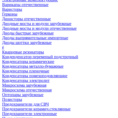
Варикапы отечественные
Варисторы
Герконы
Динисторы отечественные
Диодные мосты и модули зарубежные
Диодные мосты и модули отечественные
Диоды быстрые зарубежные
Диоды выпрямительные импортные
Диоды шоттки зарубежные
ё
Кварцевые резонаторы
Конденденсатор переменый подстрочный
Конденсаторы керамические
Конденсаторы металло-бумажные
Конденсаторы пленочные
Конденсаторы помехоподовляющие
Конденсаторы электролит
Микросхема зарубежная
Микросхема отечественная
Оптопары зарубежные
Позисторы
Предохранители для СВЧ
Предохранители керамич.стеклянные
Предохранители электронные