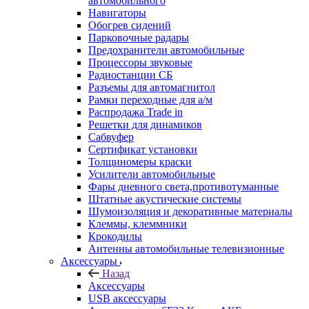
автомобильного
Навигаторы
Обогрев сидений
Парковочные радары
Предохранители автомобильные
Процессоры звуковые
Радиостанции СБ
Разъемы для автомагнитол
Рамки переходные для а/м
Распродажа Trade in
Решетки для динамиков
Сабвуфер
Сертификат установки
Толщиномеры краски
Усилители автомобильные
Фары дневного света,противотуманные
Штатные акустические системы
Шумоизоляция и декоративные материалы
Клеммы, клеммники
Крокодилы
Антенны автомобильные телевизионные
Аксессуары
Назад
Аксессуары
USB аксессуары