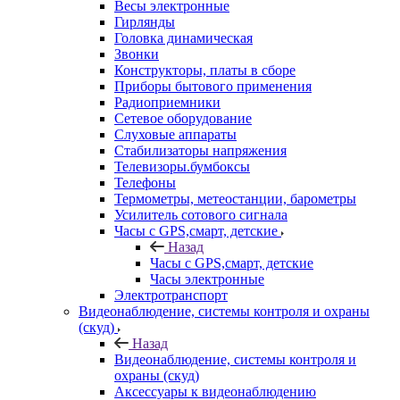
Весы электронные
Гирлянды
Головка динамическая
Звонки
Конструкторы, платы в сборе
Приборы бытового применения
Радиоприемники
Сетевое оборудование
Слуховые аппараты
Стабилизаторы напряжения
Телевизоры.бумбоксы
Телефоны
Термометры, метеостанции, барометры
Усилитель сотового сигнала
Часы с GPS,смарт, детские
Назад
Часы с GPS,смарт, детские
Часы электронные
Электротранспорт
Видеонаблюдение, системы контроля и охраны
(скуд)
Назад
Видеонаблюдение, системы контроля и
охраны (скуд)
Аксессуары к видеонаблюдению