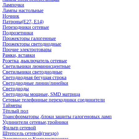
Лампочки
Лампы настольные
Ночник
Патроны(Е27, Е14)
Переходники сетевые
Подрозетники
Прожекторы галогенные
Прожекторы светодиодные
Прочие электротовары
Рамки, вставки
Розетка ,выключатель сетевые
Светильники люминисцентные
Светильники светодиодные
Светодиодная бегущая строка
Светодиодные линии/линейки
Светодиоды
Светодиоды мощные, SMD матрица
Сетевые телефонные переходники соединители
Таймеры
Тёплый пол
Трансформаторы ,блоки защиты галогеновых ламп
Удлинители сетевые,тройники
Фильтр сетевой
Штепсель сетевой(гнездо)
Электронные Комплектующие