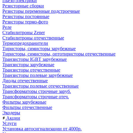
Пьезо-электрики
Резисторные сборки
Резисторы переменные подстроечные
Резисторы постоянные
Резисторы термо-фото
Реле
Стабилитроны Zener
Стабилитроны отечественные
Термопредохранители
Тиристоры, симисторы зарубежные
Тиристоры, симисторы, оптотиристоры отечественные
Транзисторы IGBT зарубежные
Транзисторы зарубежные
Транзисторы отечественные
Транзисторы полевые зарубежные
Диоды отечественные
Транзисторы полевые отечественные
Трансформаторы строчные заруб.
Трансформаторы строчные отеч.
Фильтры зарубежные
Фильтры отечественные
Экодеры
Акции
Услуги
Установка автосигнализации от 4000р.