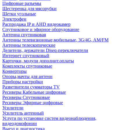
Цифровые разъемы
Шестеренка для мясорубки
Щетки угольные
Электрофен
Распродажа IP и AHD видеокамер
Спутниковое и эфирное оборудование
Антенна спутниковая
Антенны телевизионные,мобильные, 3G/4G, AM/FM
Антенны телескопические
Делители, держатели Diseq-переключатели
Интернет спутниковый
Карточки, модули дополнит.оплаты
Комплекты спутниковые
Конверторы
Опоры,мачты для антенн
Приборы настройки
Разветвители сумматоры TV
Ресиверы Кабельные цифровые
Ресиверы Спутниковые
Ресиверы Эфирные цифровые
Усилители
Усилитель антенный
Услуги по установке систем видеонаблюдения,
видеодомофонии
Выезд и диагностика