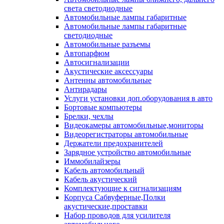
света светодиодные
Автомобильные лампы габаритные
Автомобильные лампы габаритные
светодиодные
Автомобильные разъемы
Автопарфюм
Автосигнализации
Акустические аксессуары
Антенны автомобильные
Антирадары
Услуги установки доп.оборудования в авто
Бортовые компьютеры
Брелки, чехлы
Видеокамеры автомобильные,мониторы
Видеорегистраторы автомобильные
Держатели предохранителей
Зарядное устройство автомобильные
Иммобилайзеры
Кабель автомобильный
Кабель акустический
Комплектующие к сигнализациям
Корпуса Сабвуферные,Полки
акустические,проставки
Набор проводов для усилителя