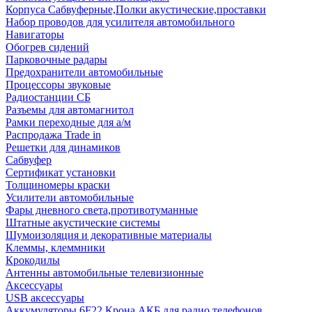
Корпуса Сабвуферные,Полки акустические,проставки
Набор проводов для усилителя автомобильного
Навигаторы
Обогрев сидений
Парковочные радары
Предохранители автомобильные
Процессоры звуковые
Радиостанции СБ
Разъемы для автомагнитол
Рамки переходные для а/м
Распродажа Trade in
Решетки для динамиков
Сабвуфер
Сертификат установки
Толщиномеры краски
Усилители автомобильные
Фары дневного света,противотуманные
Штатные акустические системы
Шумоизоляция и декоративные материалы
Клеммы, клеммники
Крокодилы
Антенны автомобильные телевизионные
Аксессуары
USB аксессуары
Аккумуляторы 6F22 Крона АКБ для радио телефонов