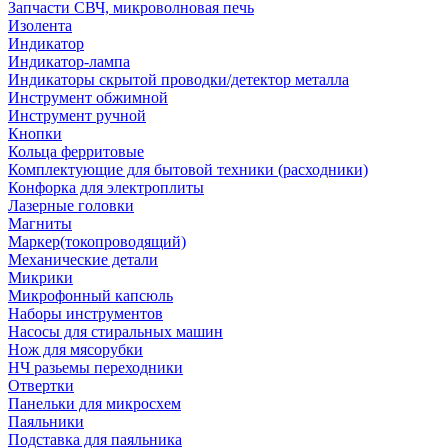
Запчасти СВЧ, микроволновая печь
Изолента
Индикатор
Индикатор-лампа
Индикаторы скрытой проводки/детектор металла
Инструмент обжимной
Инструмент ручной
Кнопки
Кольца ферритовые
Комплектующие для бытовой техники (расходники)
Конфорка для электроплиты
Лазерные головки
Магниты
Маркер(токопроводящий)
Механические детали
Микрики
Микрофонный капсюль
Наборы инструментов
Насосы для стиральных машин
Нож для мясорубки
НЧ разьемы переходники
Отвертки
Панельки для микросхем
Паяльники
Подставка для паяльника