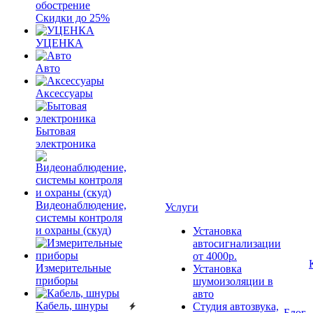
обострение
Скидки до 25%
УЦЕНКА
Авто
Аксессуары
Бытовая
электроника
Видеонаблюдение,
Услуги
системы контроля
и охраны (скуд)
Установка
автосигнализации
от 4000р.
Измерительные
Установка
приборы
шумоизоляции в
авто
Кабель, шнуры
Студия автозвука,
Блог