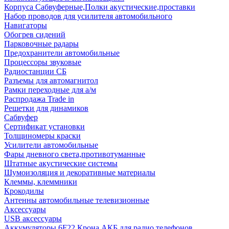
Корпуса Сабвуферные,Полки акустические,проставки
Набор проводов для усилителя автомобильного
Навигаторы
Обогрев сидений
Парковочные радары
Предохранители автомобильные
Процессоры звуковые
Радиостанции СБ
Разъемы для автомагнитол
Рамки переходные для а/м
Распродажа Trade in
Решетки для динамиков
Сабвуфер
Сертификат установки
Толщиномеры краски
Усилители автомобильные
Фары дневного света,противотуманные
Штатные акустические системы
Шумоизоляция и декоративные материалы
Клеммы, клеммники
Крокодилы
Антенны автомобильные телевизионные
Аксессуары
USB аксессуары
Аккумуляторы 6F22 Крона АКБ для радио телефонов