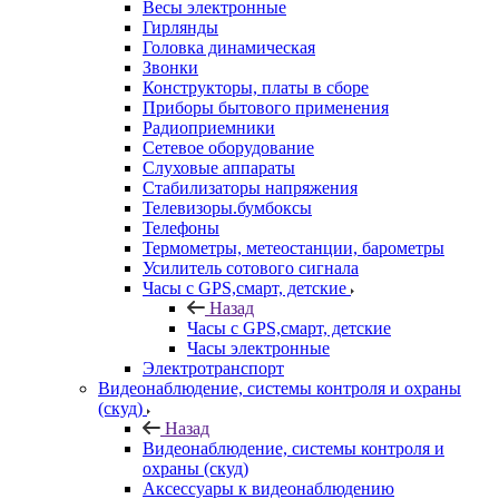
Весы электронные
Гирлянды
Головка динамическая
Звонки
Конструкторы, платы в сборе
Приборы бытового применения
Радиоприемники
Сетевое оборудование
Слуховые аппараты
Стабилизаторы напряжения
Телевизоры.бумбоксы
Телефоны
Термометры, метеостанции, барометры
Усилитель сотового сигнала
Часы с GPS,смарт, детские
Назад
Часы с GPS,смарт, детские
Часы электронные
Электротранспорт
Видеонаблюдение, системы контроля и охраны
(скуд)
Назад
Видеонаблюдение, системы контроля и
охраны (скуд)
Аксессуары к видеонаблюдению