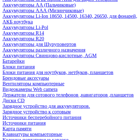
Аккумуляторы AA (Пальчиковые)
Аккумуляторы AAA (Мизинчиковые)
Аккумуляторы Li-Ion 18650, 14500, 16340, 26650, для фонарей,
АКБ ноутбука
Аккумуляторы Li-Pol
Аккумуляторы R14
Аккумуляторы R20
Аккумуляторы для Шуруповертов
Аккумуляторы различного назначения
Аккумуляторы Свинцово-кислотные, AGM
Батарейки
Блоки питания
Блоки питания для ноутбуков, нетбуков, планшетов
Брендовые аксесуары
Вентиляторы компьютерные
Видеокамеры Web camera
Держатели для сотового телефонов ,навигаторов ,планшетов
Диски CD
Зарядное устройство для аккумуляторов.
Зарядное устройство к сотовым
Источники бесперебойного питания
Источники питания
Карта памяти
Клавиатуры компьюторные
Колонки портативные караоке