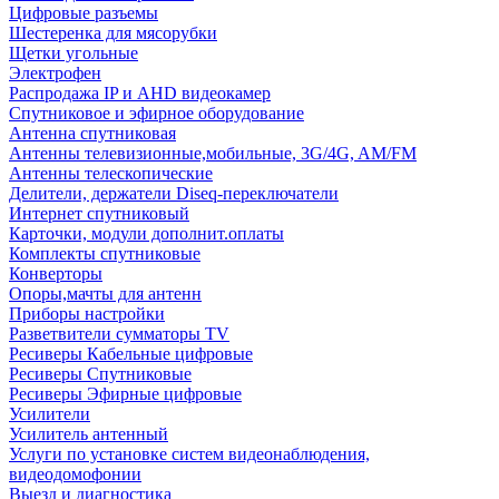
Цифровые разъемы
Шестеренка для мясорубки
Щетки угольные
Электрофен
Распродажа IP и AHD видеокамер
Спутниковое и эфирное оборудование
Антенна спутниковая
Антенны телевизионные,мобильные, 3G/4G, AM/FM
Антенны телескопические
Делители, держатели Diseq-переключатели
Интернет спутниковый
Карточки, модули дополнит.оплаты
Комплекты спутниковые
Конверторы
Опоры,мачты для антенн
Приборы настройки
Разветвители сумматоры TV
Ресиверы Кабельные цифровые
Ресиверы Спутниковые
Ресиверы Эфирные цифровые
Усилители
Усилитель антенный
Услуги по установке систем видеонаблюдения,
видеодомофонии
Выезд и диагностика