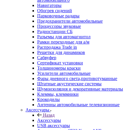
автомобильного
Навигаторы
Обогрев сидений
Парковочные радары
Предохранители автомобильные
Процессоры звуковые
Радиостанции СБ
Разъемы для автомагнитол
Рамки переходные для а/м
Распродажа Trade in
Решетки для динамиков
Сабвуфер
Сертификат установки
Толщиномеры краски
Усилители автомобильные
Фары дневного света,противотуманные
Штатные акустические системы
Шумоизоляция и декоративные материалы
Клеммы, клеммники
Крокодилы
Антенны автомобильные телевизионные
Аксессуары
Назад
Аксессуары
USB аксессуары