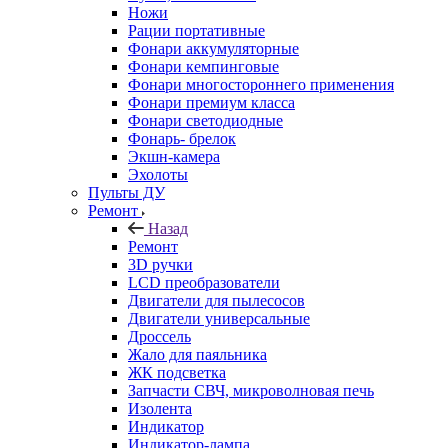
Ножи
Рации портативные
Фонари аккумуляторные
Фонари кемпинговые
Фонари многостороннего применения
Фонари премиум класса
Фонари светодиодные
Фонарь- брелок
Экшн-камера
Эхолоты
Пульты ДУ
Ремонт
Назад
Ремонт
3D ручки
LCD преобразователи
Двигатели для пылесосов
Двигатели универсальные
Дроссель
Жало для паяльника
ЖК подсветка
Запчасти СВЧ, микроволновая печь
Изолента
Индикатор
Индикатор-лампа