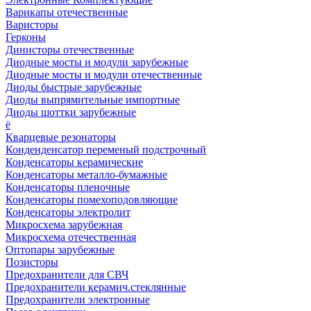
Варикапы отечественные
Варисторы
Герконы
Динисторы отечественные
Диодные мосты и модули зарубежные
Диодные мосты и модули отечественные
Диоды быстрые зарубежные
Диоды выпрямительные импортные
Диоды шоттки зарубежные
ё
Кварцевые резонаторы
Конденденсатор переменый подстрочный
Конденсаторы керамические
Конденсаторы металло-бумажные
Конденсаторы пленочные
Конденсаторы помехоподовляющие
Конденсаторы электролит
Микросхема зарубежная
Микросхема отечественная
Оптопары зарубежные
Позисторы
Предохранители для СВЧ
Предохранители керамич.стеклянные
Предохранители электронные