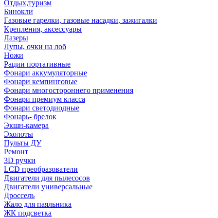
Отдых,туризм
Бинокли
Газовые гарелки, газовые насадки, зажигалки
Крепления, аксессуары
Лазеры
Лупы, очки на лоб
Ножи
Рации портативные
Фонари аккумуляторные
Фонари кемпинговые
Фонари многостороннего применения
Фонари премиум класса
Фонари светодиодные
Фонарь- брелок
Экшн-камера
Эхолоты
Пульты ДУ
Ремонт
3D ручки
LCD преобразователи
Двигатели для пылесосов
Двигатели универсальные
Дроссель
Жало для паяльника
ЖК подсветка