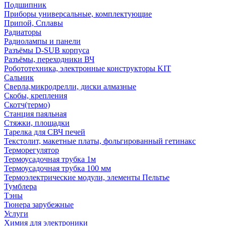
Подшипник
Приборы универсальные, комплектующие
Припой, Сплавы
Радиаторы
Радиолампы и панели
Разъёмы D-SUB корпуса
Разъёмы, переходники ВЧ
Робототехника, электронные конструкторы KIT
Сальник
Сверла,микродрелли, диски алмазные
Скобы, крепления
Скотч(термо)
Станция паяльная
Стяжки, площадки
Тарелка для СВЧ печей
Текстолит, макетные платы, фольгированный гетинакс
Терморегулятор
Термоусадочная трубка 1м
Термоусадочная трубка 100 мм
Термоэлектрические модули, элементы Пельтье
Тумблера
Тэны
Тюнера зарубежные
Услуги
Химия для электроники