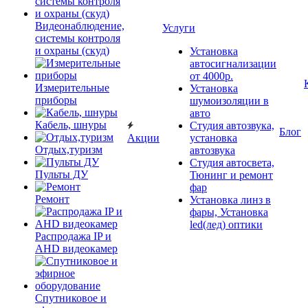
Видеонаблюдение,
Услуги
системы контроля
и охраны (скуд)
Установка
автосигнализации
от 4000р.
Измерительные
Установка
приборы
шумоизоляции в
авто
Кабель, шнуры
Студия автозвука,
Блог
Акции
установка
Отдых,туризм
автозвука
Студия автосвета,
Пульты ДУ
Тюнинг и ремонт
фар
Ремонт
Установка линз в
фары, Установка
led(лед) оптики
Распродажа IP и
AHD видеокамер
Спутниковое и