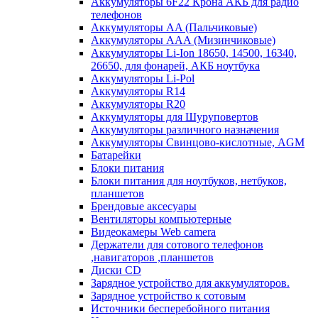
Аккумуляторы 6F22 Крона АКБ для радио
телефонов
Аккумуляторы AA (Пальчиковые)
Аккумуляторы AAA (Мизинчиковые)
Аккумуляторы Li-Ion 18650, 14500, 16340,
26650, для фонарей, АКБ ноутбука
Аккумуляторы Li-Pol
Аккумуляторы R14
Аккумуляторы R20
Аккумуляторы для Шуруповертов
Аккумуляторы различного назначения
Аккумуляторы Свинцово-кислотные, AGM
Батарейки
Блоки питания
Блоки питания для ноутбуков, нетбуков,
планшетов
Брендовые аксесуары
Вентиляторы компьютерные
Видеокамеры Web camera
Держатели для сотового телефонов
,навигаторов ,планшетов
Диски CD
Зарядное устройство для аккумуляторов.
Зарядное устройство к сотовым
Источники бесперебойного питания