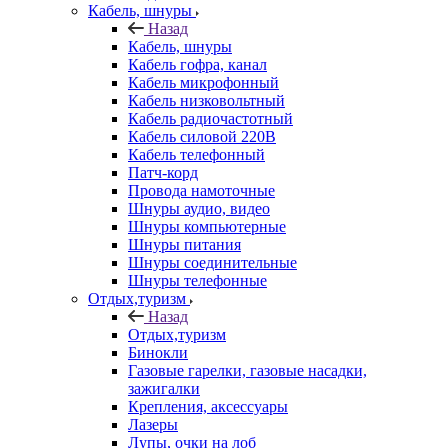
Кабель, шнуры
Назад
Кабель, шнуры
Кабель гофра, канал
Кабель микрофонный
Кабель низковольтный
Кабель радиочастотный
Кабель силовой 220В
Кабель телефонный
Патч-корд
Провода намоточные
Шнуры аудио, видео
Шнуры компьютерные
Шнуры питания
Шнуры соединительные
Шнуры телефонные
Отдых,туризм
Назад
Отдых,туризм
Бинокли
Газовые гарелки, газовые насадки,
зажигалки
Крепления, аксессуары
Лазеры
Лупы, очки на лоб