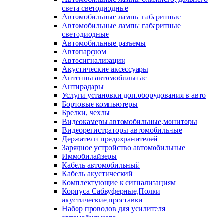
света светодиодные
Автомобильные лампы габаритные
Автомобильные лампы габаритные
светодиодные
Автомобильные разъемы
Автопарфюм
Автосигнализации
Акустические аксессуары
Антенны автомобильные
Антирадары
Услуги установки доп.оборудования в авто
Бортовые компьютеры
Брелки, чехлы
Видеокамеры автомобильные,мониторы
Видеорегистраторы автомобильные
Держатели предохранителей
Зарядное устройство автомобильные
Иммобилайзеры
Кабель автомобильный
Кабель акустический
Комплектующие к сигнализациям
Корпуса Сабвуферные,Полки
акустические,проставки
Набор проводов для усилителя