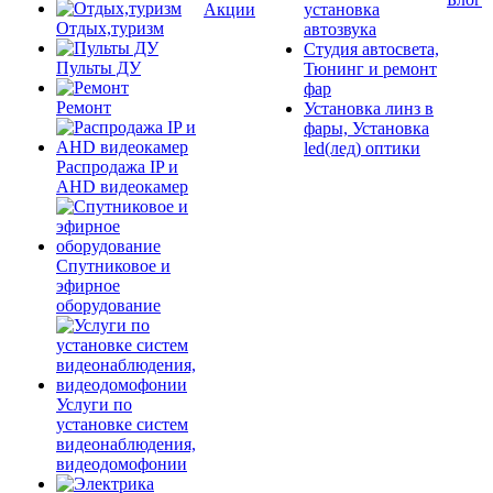
Акции
установка
Отдых,туризм
автозвука
Студия автосвета,
Пульты ДУ
Тюнинг и ремонт
фар
Ремонт
Установка линз в
фары, Установка
led(лед) оптики
Распродажа IP и
AHD видеокамер
Спутниковое и
эфирное
оборудование
Услуги по
установке систем
видеонаблюдения,
видеодомофонии