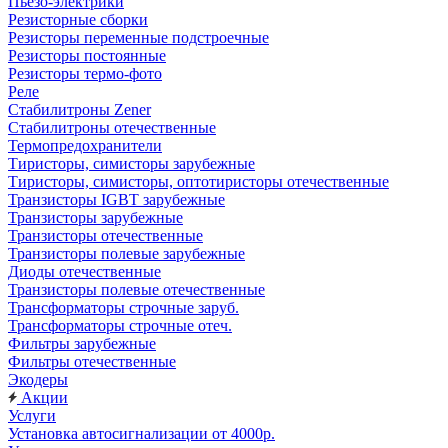
Пьезо-электрики
Резисторные сборки
Резисторы переменные подстроечные
Резисторы постоянные
Резисторы термо-фото
Реле
Стабилитроны Zener
Стабилитроны отечественные
Термопредохранители
Тиристоры, симисторы зарубежные
Тиристоры, симисторы, оптотиристоры отечественные
Транзисторы IGBT зарубежные
Транзисторы зарубежные
Транзисторы отечественные
Транзисторы полевые зарубежные
Диоды отечественные
Транзисторы полевые отечественные
Трансформаторы строчные заруб.
Трансформаторы строчные отеч.
Фильтры зарубежные
Фильтры отечественные
Экодеры
Акции
Услуги
Установка автосигнализации от 4000р.