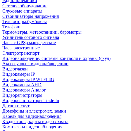
Радиоприемники
Сетевое оборудование
Слуховые аппараты
Стабилизаторы напряжения
Телевизоры.бумбоксы
Телефоны
Термометры, метеостанции, барометры
Усилитель сотового сигнала
Часы с GPS,смарт, детские
Часы электронные
Электротранспорт
Видеонаблюдение, системы контроля и охраны (скуд)
Аксессуары к видеонаблюдению
Видеоглазки
Видеокамеры IP
Видеокамеры IP WI-FI 4G
Видеокамеры AHD
Видеокамеры Аналог
Видеорегистраторы
Видеорегистраторы Trade In
Датчики скут
Домофоны и электромех. замки
Кабель для видеонаблюдения
Квадраторы, карты видеозахвата
Комплекты видеонаблюдения