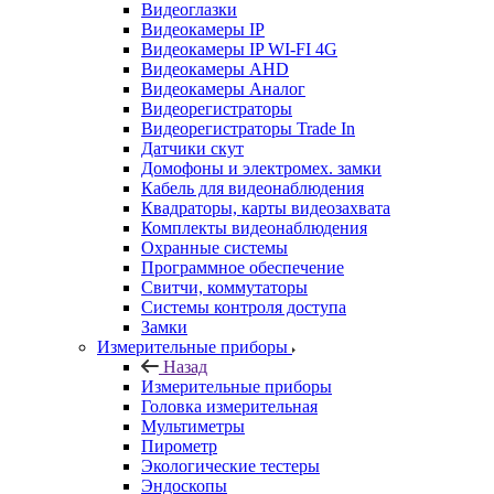
Видеоглазки
Видеокамеры IP
Видеокамеры IP WI-FI 4G
Видеокамеры AHD
Видеокамеры Аналог
Видеорегистраторы
Видеорегистраторы Trade In
Датчики скут
Домофоны и электромех. замки
Кабель для видеонаблюдения
Квадраторы, карты видеозахвата
Комплекты видеонаблюдения
Охранные системы
Программное обеспечение
Свитчи, коммутаторы
Системы контроля доступа
Замки
Измерительные приборы
Назад
Измерительные приборы
Головка измерительная
Мультиметры
Пирометр
Экологические тестеры
Эндоскопы