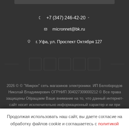
+7 (347) 246-42-20
micronnet@bk.ru
г. Уфа, ул. Проспект Октября 127
2026 © © "Микрон" сеть магазинов электроники. ИП Белобородов
Николай Владимирович ОГРНИП 304027309000212 © Все права
защищены Обращаем Ваше внимание на то, что данный интернет-
сайт носит исключительно информационный характер и ни при
каких условиях не является публичной офертой
Продолжая использовать наш сайт, вы даете согласие на
обработку файлов cookie и соглашаетесь с
политикой