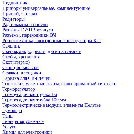
Подшипник
Приборы универсальные, комплектующие
Припой, Сплавы
Радиаторы
Радиолампы и панели
Разъёмы D-SUB корпуса
Разъёмы, переходники ВЧ
Робототехника, электронные конструкторы KIT
Сальник
Сверла,микродрелли, диски алмазные
Скобы, крепления
Скотч(термо)
Станция паяльная
Стяжки, площадки
Тарелка для СВЧ печей
Текстолит, макетные платы, фольгированный гетинакс
Терморегулятор
Термоусадочная трубка 1м
Термоусадочная трубка 100 мм
Термоэлектрические модули, элементы Пельтье
Тумблера
Тэны
Тюнера зарубежные
Услуги
Химия для электроники