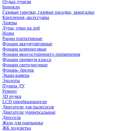
Отдых,туризм
Бинокли
Газовые гарелки, газовые насадки, зажигалки
Крепления, аксессуары
Лазеры
Лупы, очки на лоб
Ножи
Рации портативные
Фонари аккумуляторные
Фонари кемпинговые
Фонари многостороннего применения
Фонари премиум класса
Фонари светодиодные
Фонарь- брелок
Экшн-камера
Эхолоты
Пульты ДУ
Ремонт
3D ручки
LCD преобразователи
Двигатели для пылесосов
Двигатели универсальные
Дроссель
Жало для паяльника
ЖК подсветка