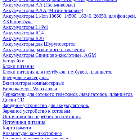
Аккумуляторы AA (Пальчиковые)
Аккумуляторы AAA (Мизинчиковые)
Аккумуляторы Li-Ion 18650, 14500, 16340, 26650, для фонарей,
АКБ ноутбука
Аккумуляторы Li-Pol
Аккумуляторы R14
Аккумуляторы R20
Аккумуляторы для Шуруповертов
Аккумуляторы различного назначения
Аккумуляторы Свинцово-кислотные, AGM
Батарейки
Блоки питания
Блоки питания для ноутбуков, нетбуков, планшетов
Брендовые аксесуары
Вентиляторы компьютерные
Видеокамеры Web camera
Держатели для сотового телефонов ,навигаторов ,планшетов
Диски CD
Зарядное устройство для аккумуляторов.
Зарядное устройство к сотовым
Источники бесперебойного питания
Источники питания
Карта памяти
Клавиатуры компьюторные
Колонки портативные караоке