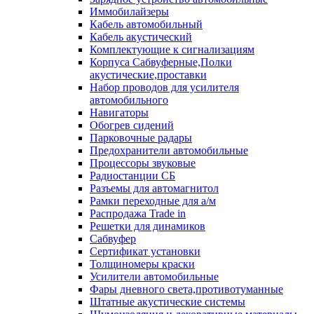
Иммобилайзеры
Кабель автомобильный
Кабель акустический
Комплектующие к сигнализациям
Корпуса Сабвуферные,Полки
акустические,проставки
Набор проводов для усилителя
автомобильного
Навигаторы
Обогрев сидений
Парковочные радары
Предохранители автомобильные
Процессоры звуковые
Радиостанции СБ
Разъемы для автомагнитол
Рамки переходные для а/м
Распродажа Trade in
Решетки для динамиков
Сабвуфер
Сертификат установки
Толщиномеры краски
Усилители автомобильные
Фары дневного света,противотуманные
Штатные акустические системы