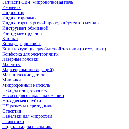
Запчасти СВЧ, микроволновая печь
Изолента
Индикатор
Индикатор-лампа
Индикаторы скрытой проводки/детектор металла
Инструмент обжимной
Инструмент ручной
Кнопки
Кольца ферритовые
Комплектующие для бытовой техники (расходники)
Конфорка для электроплиты
Лазерные головки
Магниты
Маркер(токопроводящий)
Механические детали
Микрики
Микрофонный капсюль
Наборы инструментов
Насосы для стиральных машин
Нож для мясорубки
НЧ разьемы переходники
Отвертки
Панельки для микросхем
Паяльники
Подставка для паяльника