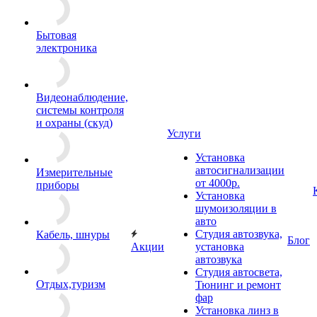
Бытовая
электроника
Видеонаблюдение,
системы контроля
и охраны (скуд)
Услуги
Установка
автосигнализации
Измерительные
от 4000р.
приборы
Установка
шумоизоляции в
авто
Студия автозвука,
Кабель, шнуры
Блог
Акции
установка
автозвука
Студия автосвета,
Отдых,туризм
Тюнинг и ремонт
фар
Установка линз в