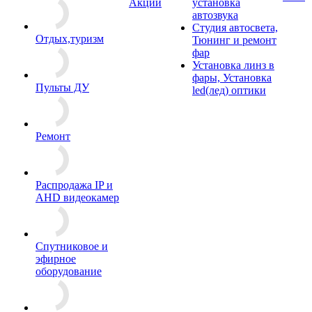
Акции
установка
автозвука
Студия автосвета,
Отдых,туризм
Тюнинг и ремонт
фар
Установка линз в
фары, Установка
Пульты ДУ
led(лед) оптики
Ремонт
Распродажа IP и
AHD видеокамер
Спутниковое и
эфирное
оборудование