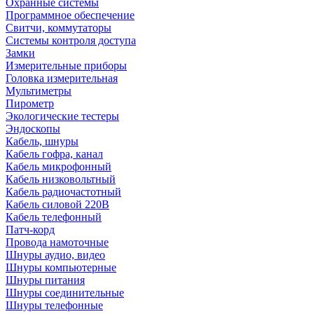
Охранные системы
Программное обеспечение
Свитчи, коммутаторы
Системы контроля доступа
Замки
Измерительные приборы
Головка измерительная
Мультиметры
Пирометр
Экологические тестеры
Эндоскопы
Кабель, шнуры
Кабель гофра, канал
Кабель микрофонный
Кабель низковольтный
Кабель радиочастотный
Кабель силовой 220В
Кабель телефонный
Патч-корд
Провода намоточные
Шнуры аудио, видео
Шнуры компьютерные
Шнуры питания
Шнуры соединительные
Шнуры телефонные