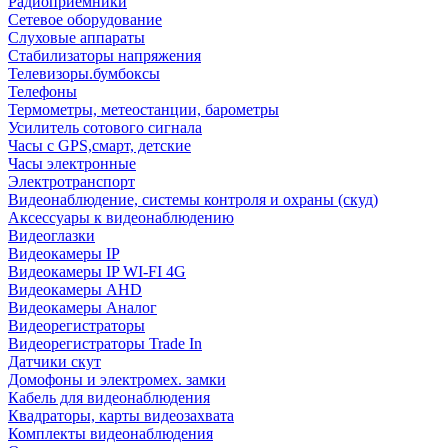
Радиоприемники
Сетевое оборудование
Слуховые аппараты
Стабилизаторы напряжения
Телевизоры.бумбоксы
Телефоны
Термометры, метеостанции, барометры
Усилитель сотового сигнала
Часы с GPS,смарт, детские
Часы электронные
Электротранспорт
Видеонаблюдение, системы контроля и охраны (скуд)
Аксессуары к видеонаблюдению
Видеоглазки
Видеокамеры IP
Видеокамеры IP WI-FI 4G
Видеокамеры AHD
Видеокамеры Аналог
Видеорегистраторы
Видеорегистраторы Trade In
Датчики скут
Домофоны и электромех. замки
Кабель для видеонаблюдения
Квадраторы, карты видеозахвата
Комплекты видеонаблюдения