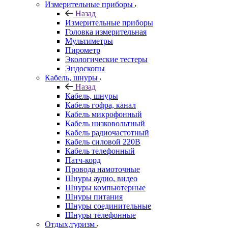
Измерительные приборы
Назад
Измерительные приборы
Головка измерительная
Мультиметры
Пирометр
Экологические тестеры
Эндоскопы
Кабель, шнуры
Назад
Кабель, шнуры
Кабель гофра, канал
Кабель микрофонный
Кабель низковольтный
Кабель радиочастотный
Кабель силовой 220В
Кабель телефонный
Патч-корд
Провода намоточные
Шнуры аудио, видео
Шнуры компьютерные
Шнуры питания
Шнуры соединительные
Шнуры телефонные
Отдых,туризм