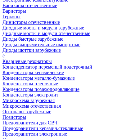
Варикапы отечественные
Варисторы
Герконы
Динисторы отечественные
Диодные мосты и модули зарубежные
Диодные мосты и модули отечественные
Диоды быстрые зарубежные
Диоды выпрямительные импортные
Диоды шоттки зарубежные
ё
Кварцевые резонаторы
Конденденсатор переменый подстрочный
Конденсаторы керамические
Конденсаторы металло-бумажные
Конденсаторы пленочные
Конденсаторы помехоподовляющие
Конденсаторы электролит
Микросхема зарубежная
Микросхема отечественная
Оптопары зарубежные
Позисторы
Предохранители для СВЧ
Предохранители керамич.стеклянные
Предохранители электронные