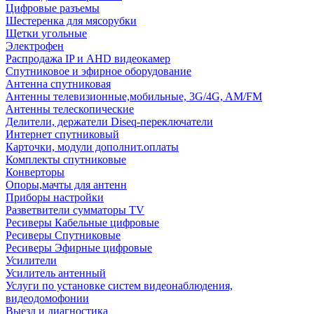
Цифровые разъемы
Шестеренка для мясорубки
Щетки угольные
Электрофен
Распродажа IP и AHD видеокамер
Спутниковое и эфирное оборудование
Антенна спутниковая
Антенны телевизионные,мобильные, 3G/4G, AM/FM
Антенны телескопические
Делители, держатели Diseq-переключатели
Интернет спутниковый
Карточки, модули дополнит.оплаты
Комплекты спутниковые
Конверторы
Опоры,мачты для антенн
Приборы настройки
Разветвители сумматоры TV
Ресиверы Кабельные цифровые
Ресиверы Спутниковые
Ресиверы Эфирные цифровые
Усилители
Усилитель антенный
Услуги по установке систем видеонаблюдения,
видеодомофонии
Выезд и диагностика