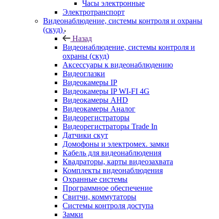
Часы электронные
Электротранспорт
Видеонаблюдение, системы контроля и охраны
(скуд)
Назад
Видеонаблюдение, системы контроля и
охраны (скуд)
Аксессуары к видеонаблюдению
Видеоглазки
Видеокамеры IP
Видеокамеры IP WI-FI 4G
Видеокамеры AHD
Видеокамеры Аналог
Видеорегистраторы
Видеорегистраторы Trade In
Датчики скут
Домофоны и электромех. замки
Кабель для видеонаблюдения
Квадраторы, карты видеозахвата
Комплекты видеонаблюдения
Охранные системы
Программное обеспечение
Свитчи, коммутаторы
Системы контроля доступа
Замки