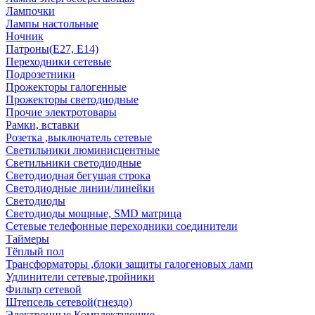
Лампочки
Лампы настольные
Ночник
Патроны(Е27, Е14)
Переходники сетевые
Подрозетники
Прожекторы галогенные
Прожекторы светодиодные
Прочие электротовары
Рамки, вставки
Розетка ,выключатель сетевые
Светильники люминисцентные
Светильники светодиодные
Светодиодная бегущая строка
Светодиодные линии/линейки
Светодиоды
Светодиоды мощные, SMD матрица
Сетевые телефонные переходники соединители
Таймеры
Тёплый пол
Трансформаторы ,блоки защиты галогеновых ламп
Удлинители сетевые,тройники
Фильтр сетевой
Штепсель сетевой(гнездо)
Электронные Комплектующие