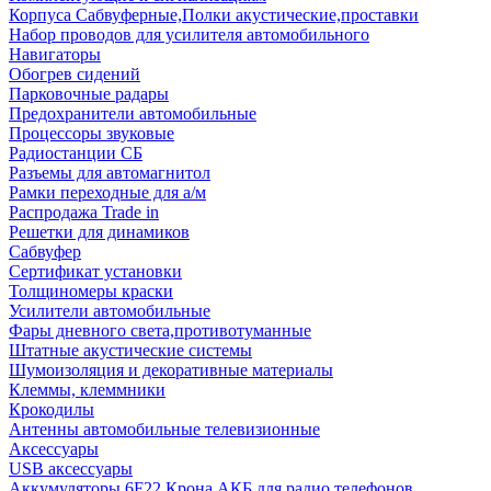
Корпуса Сабвуферные,Полки акустические,проставки
Набор проводов для усилителя автомобильного
Навигаторы
Обогрев сидений
Парковочные радары
Предохранители автомобильные
Процессоры звуковые
Радиостанции СБ
Разъемы для автомагнитол
Рамки переходные для а/м
Распродажа Trade in
Решетки для динамиков
Сабвуфер
Сертификат установки
Толщиномеры краски
Усилители автомобильные
Фары дневного света,противотуманные
Штатные акустические системы
Шумоизоляция и декоративные материалы
Клеммы, клеммники
Крокодилы
Антенны автомобильные телевизионные
Аксессуары
USB аксессуары
Аккумуляторы 6F22 Крона АКБ для радио телефонов