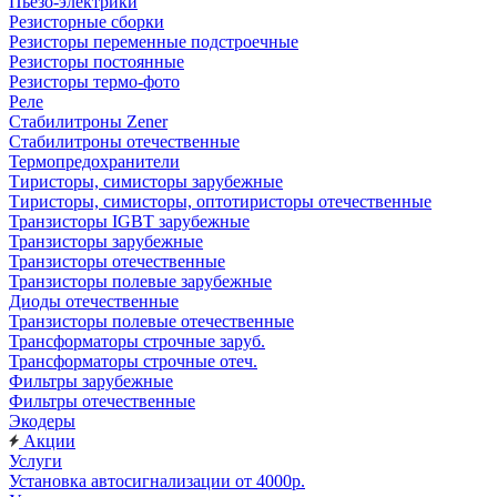
Пьезо-электрики
Резисторные сборки
Резисторы переменные подстроечные
Резисторы постоянные
Резисторы термо-фото
Реле
Стабилитроны Zener
Стабилитроны отечественные
Термопредохранители
Тиристоры, симисторы зарубежные
Тиристоры, симисторы, оптотиристоры отечественные
Транзисторы IGBT зарубежные
Транзисторы зарубежные
Транзисторы отечественные
Транзисторы полевые зарубежные
Диоды отечественные
Транзисторы полевые отечественные
Трансформаторы строчные заруб.
Трансформаторы строчные отеч.
Фильтры зарубежные
Фильтры отечественные
Экодеры
Акции
Услуги
Установка автосигнализации от 4000р.