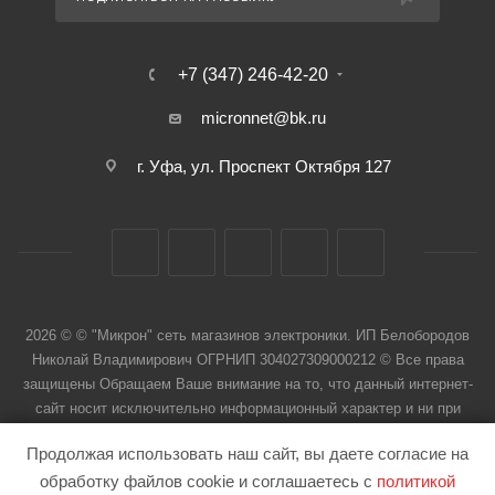
+7 (347) 246-42-20
micronnet@bk.ru
г. Уфа, ул. Проспект Октября 127
2026 © © "Микрон" сеть магазинов электроники. ИП Белобородов
Николай Владимирович ОГРНИП 304027309000212 © Все права
защищены Обращаем Ваше внимание на то, что данный интернет-
сайт носит исключительно информационный характер и ни при
каких условиях не является публичной офертой
Продолжая использовать наш сайт, вы даете согласие на
обработку файлов cookie и соглашаетесь с
политикой