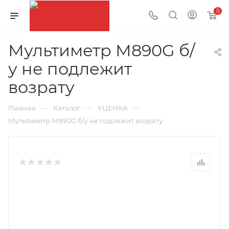
0
Мультиметр М890G б/
у не подлежит
возрату
—
—
—
Главная
Каталог
УЦЕНКА
Мультиметр М890G б/у не подлежит возрату