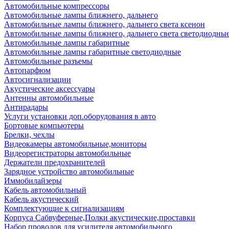
Автомобильные компрессоры
Автомобильные лампы ближнего, дальнего
Автомобильные лампы ближнего, дальнего света ксенон
Автомобильные лампы ближнего, дальнего света светодиодны
Автомобильные лампы габаритные
Автомобильные лампы габаритные светодиодные
Автомобильные разъемы
Автопарфюм
Автосигнализации
Акустические аксессуары
Антенны автомобильные
Антирадары
Услуги установки доп.оборудования в авто
Бортовые компьютеры
Брелки, чехлы
Видеокамеры автомобильные,мониторы
Видеорегистраторы автомобильные
Держатели предохранителей
Зарядное устройство автомобильные
Иммобилайзеры
Кабель автомобильный
Кабель акустический
Комплектующие к сигнализациям
Корпуса Сабвуферные,Полки акустические,проставки
Набор проводов для усилителя автомобильного