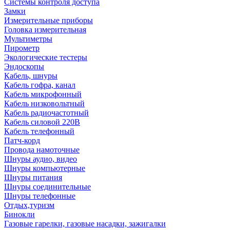
Системы контроля доступа
Замки
Измерительные приборы
Головка измерительная
Мультиметры
Пирометр
Экологические тестеры
Эндоскопы
Кабель, шнуры
Кабель гофра, канал
Кабель микрофонный
Кабель низковольтный
Кабель радиочастотный
Кабель силовой 220В
Кабель телефонный
Патч-корд
Провода намоточные
Шнуры аудио, видео
Шнуры компьютерные
Шнуры питания
Шнуры соединительные
Шнуры телефонные
Отдых,туризм
Бинокли
Газовые гарелки, газовые насадки, зажигалки