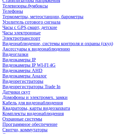
Стабилизаторы напряжения
Телевизоры.бумбоксы
Телефоны
Термометры, метеостанции, барометры
Усилитель сотового сигнала
Часы с GPS,смарт, детские
Часы электронные
Электротранспорт
Видеонаблюдение, системы контроля и охраны (скуд)
Аксессуары к видеонаблюдению
Видеоглазки
Видеокамеры IP
Видеокамеры IP WI-FI 4G
Видеокамеры AHD
Видеокамеры Аналог
Видеорегистраторы
Видеорегистраторы Trade In
Датчики скут
Домофоны и электромех. замки
Кабель для видеонаблюдения
Квадраторы, карты видеозахвата
Комплекты видеонаблюдения
Охранные системы
Программное обеспечение
Свитчи, коммутаторы