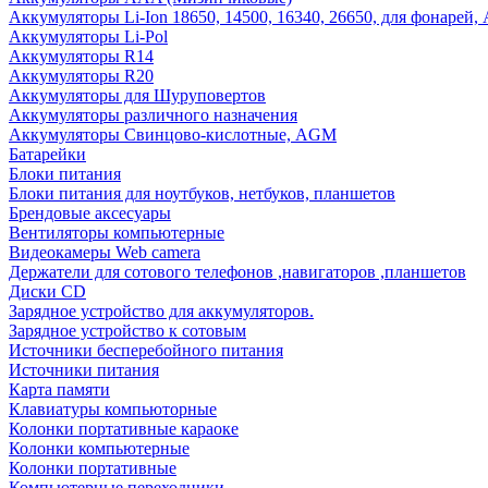
Аккумуляторы Li-Ion 18650, 14500, 16340, 26650, для фонарей,
Аккумуляторы Li-Pol
Аккумуляторы R14
Аккумуляторы R20
Аккумуляторы для Шуруповертов
Аккумуляторы различного назначения
Аккумуляторы Свинцово-кислотные, AGM
Батарейки
Блоки питания
Блоки питания для ноутбуков, нетбуков, планшетов
Брендовые аксесуары
Вентиляторы компьютерные
Видеокамеры Web camera
Держатели для сотового телефонов ,навигаторов ,планшетов
Диски CD
Зарядное устройство для аккумуляторов.
Зарядное устройство к сотовым
Источники бесперебойного питания
Источники питания
Карта памяти
Клавиатуры компьюторные
Колонки портативные караоке
Колонки компьютерные
Колонки портативные
Компьютерные переходники