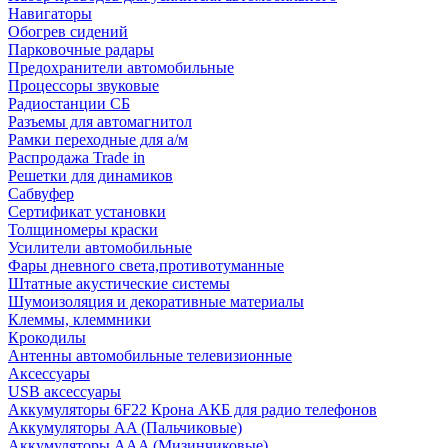
Навигаторы
Обогрев сидений
Парковочные радары
Предохранители автомобильные
Процессоры звуковые
Радиостанции СБ
Разъемы для автомагнитол
Рамки переходные для а/м
Распродажа Trade in
Решетки для динамиков
Сабвуфер
Сертификат установки
Толщиномеры краски
Усилители автомобильные
Фары дневного света,противотуманные
Штатные акустические системы
Шумоизоляция и декоративные материалы
Клеммы, клеммники
Крокодилы
Антенны автомобильные телевизионные
Аксессуары
USB аксессуары
Аккумуляторы 6F22 Крона АКБ для радио телефонов
Аккумуляторы AA (Пальчиковые)
Аккумуляторы AAA (Мизинчиковые)