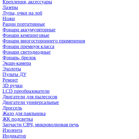
Крепления, аксессуары
Лазеры
Лупы, очки на лоб
Ножи
Рации портативные
Фонари аккумуляторные
Фонари кемпинговые
Фонари многостороннего применения
Фонари премиум класса
Фонари светодиодные
Фонарь- брелок
Экшн-камера
Эхолоты
Пульты ДУ
Ремонт
3D ручки
LCD преобразователи
Двигатели для пылесосов
Двигатели универсальные
Дроссель
Жало для паяльника
ЖК подсветка
Запчасти СВЧ, микроволновая печь
Изолента
Индикатор