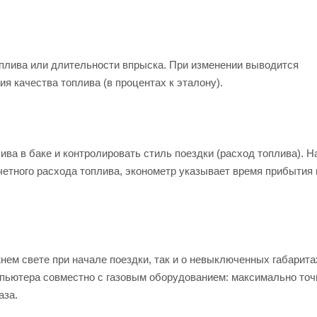
плива или длительности впрыска. При изменении выводится
я качества топлива (в процентах к эталону).
ива в баке и контролировать стиль поездки (расход топлива). Н
четного расхода топлива, эконометр указывает время прибытия 
ем свете при начале поездки, так и о невыключенных габарита
мпьютера совместно с газовым оборудованием: максимально то
аза.