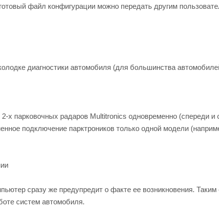
, готовый файл конфигурации можно передать другим пользоват
колодке диагностики автомобиля (для большинства автомобилей
-х парковочных радаров Multitronics одновременно (спереди и 
еменное подключение парктроников только одной модели (наприм
нии
ьютер сразу же предупредит о факте ее возникновения. Таким
боте систем автомобиля.