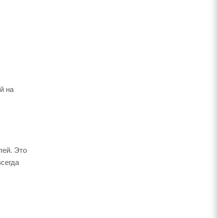
й на
лей. Это
всегда