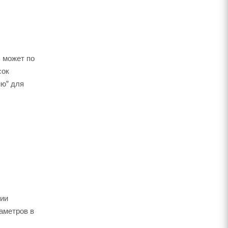
 может по
сок
ню” для
ции
аметров в