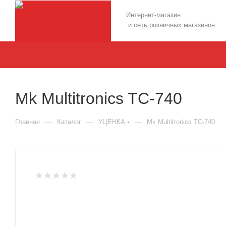
Интернет-магазин
и сеть розничных магазинов
Mk Multitronics TC-740
—
—
—
Главная
Каталог
УЦЕНКА
Mk Multitronics TC-740