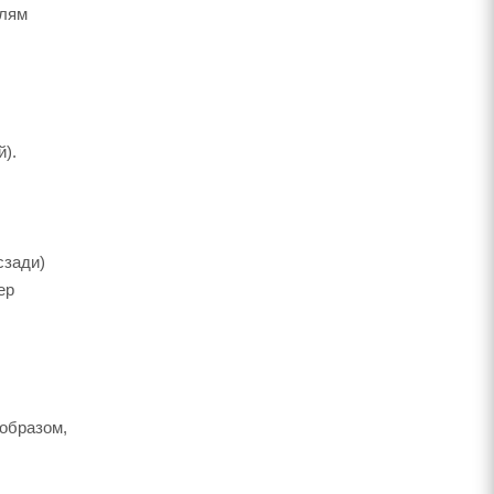
елям
).
сзади)
ер
 образом,