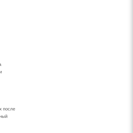
а
и
х после
чный