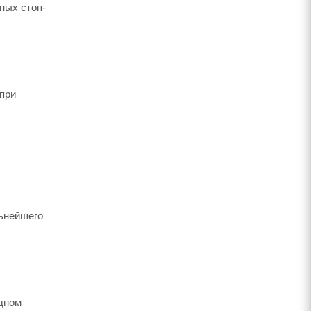
ных стоп-
(при
льнейшего
дном