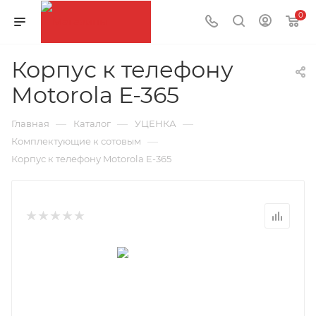
0
Корпус к телефону
Motorola E-365
—
—
—
Главная
Каталог
УЦЕНКА
—
Комплектующие к сотовым
Корпус к телефону Motorola E-365