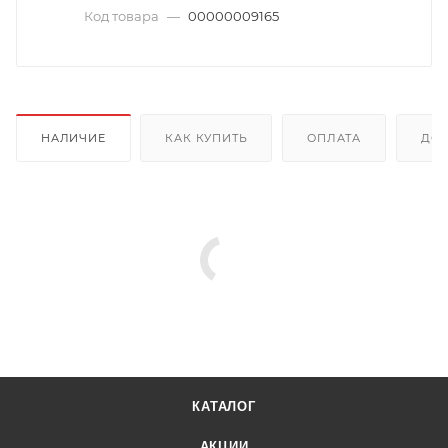
Код товара
—
00000009165
НАЛИЧИЕ
КАК КУПИТЬ
ОПЛАТА
ДОС
КАТАЛОГ
АКЦИИ