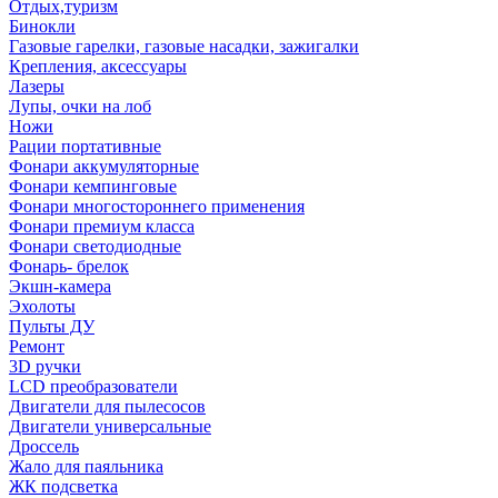
Отдых,туризм
Бинокли
Газовые гарелки, газовые насадки, зажигалки
Крепления, аксессуары
Лазеры
Лупы, очки на лоб
Ножи
Рации портативные
Фонари аккумуляторные
Фонари кемпинговые
Фонари многостороннего применения
Фонари премиум класса
Фонари светодиодные
Фонарь- брелок
Экшн-камера
Эхолоты
Пульты ДУ
Ремонт
3D ручки
LCD преобразователи
Двигатели для пылесосов
Двигатели универсальные
Дроссель
Жало для паяльника
ЖК подсветка