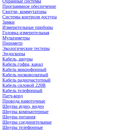
Охранные системы
Программное обеспечение
Свитчи, коммутаторы
Системы контроля доступа
Замки
Измерительные приборы
Головка измерительная
Мультиметры
Пирометр
Экологические тестеры
Эндоскопы
Кабель, шнуры
Кабель гофра, канал
Кабель микрофонный
Кабель низковольтный
Кабель радиочастотный
Кабель силовой 220В
Кабель телефонный
Патч-корд
Провода намоточные
Шнуры аудио, видео
Шнуры компьютерные
Шнуры питания
Шнуры соединительные
Шнуры телефонные