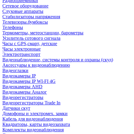
Радиоприемники
Сетевое оборудование
Слуховые аппараты
Стабилизаторы напряжения
Телевизоры.бумбоксы
Телефоны
Термометры, метеостанции, барометры
Усилитель сотового сигнала
Часы с GPS,смарт, детские
Часы электронные
Электротранспорт
Видеонаблюдение, системы контроля и охраны (скуд)
Аксессуары к видеонаблюдению
Видеоглазки
Видеокамеры IP
Видеокамеры IP WI-FI 4G
Видеокамеры AHD
Видеокамеры Аналог
Видеорегистраторы
Видеорегистраторы Trade In
Датчики скут
Домофоны и электромех. замки
Кабель для видеонаблюдения
Квадраторы, карты видеозахвата
Комплекты видеонаблюдения