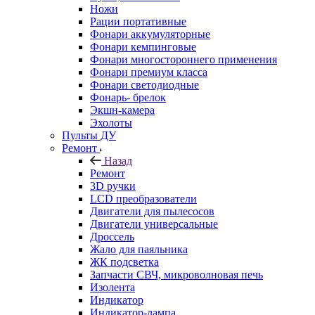
Ножи
Рации портативные
Фонари аккумуляторные
Фонари кемпинговые
Фонари многостороннего применения
Фонари премиум класса
Фонари светодиодные
Фонарь- брелок
Экшн-камера
Эхолоты
Пульты ДУ
Ремонт
Назад
Ремонт
3D ручки
LCD преобразователи
Двигатели для пылесосов
Двигатели универсальные
Дроссель
Жало для паяльника
ЖК подсветка
Запчасти СВЧ, микроволновая печь
Изолента
Индикатор
Индикатор-лампа