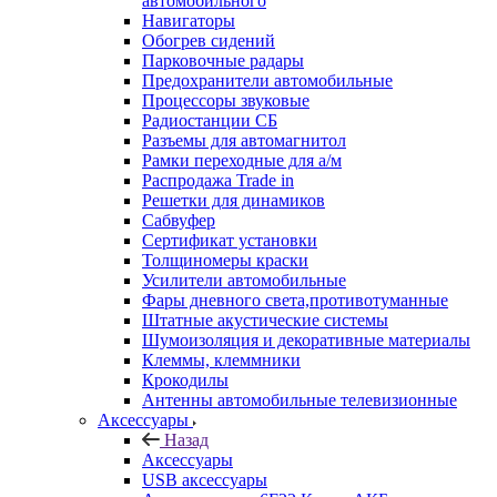
автомобильного
Навигаторы
Обогрев сидений
Парковочные радары
Предохранители автомобильные
Процессоры звуковые
Радиостанции СБ
Разъемы для автомагнитол
Рамки переходные для а/м
Распродажа Trade in
Решетки для динамиков
Сабвуфер
Сертификат установки
Толщиномеры краски
Усилители автомобильные
Фары дневного света,противотуманные
Штатные акустические системы
Шумоизоляция и декоративные материалы
Клеммы, клеммники
Крокодилы
Антенны автомобильные телевизионные
Аксессуары
Назад
Аксессуары
USB аксессуары