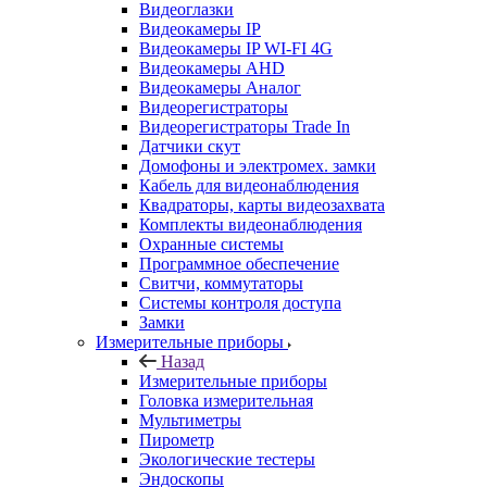
Видеоглазки
Видеокамеры IP
Видеокамеры IP WI-FI 4G
Видеокамеры AHD
Видеокамеры Аналог
Видеорегистраторы
Видеорегистраторы Trade In
Датчики скут
Домофоны и электромех. замки
Кабель для видеонаблюдения
Квадраторы, карты видеозахвата
Комплекты видеонаблюдения
Охранные системы
Программное обеспечение
Свитчи, коммутаторы
Системы контроля доступа
Замки
Измерительные приборы
Назад
Измерительные приборы
Головка измерительная
Мультиметры
Пирометр
Экологические тестеры
Эндоскопы