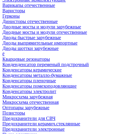
Варикапы отечественные
Варисторы
Герконы
Динисторы отечественные
Диодные мосты и модули зарубежные
Диодные мосты и модули отечественные
Диоды быстрые зарубежные
Диоды выпрямительные импортные
Диоды шоттки зарубежные
ё
Кварцевые резонаторы
Конденденсатор переменый подстрочный
Конденсаторы керамические
Конденсаторы металло-бумажные
Конденсаторы пленочные
Конденсаторы помехоподовляющие
Конденсаторы электролит
Микросхема зарубежная
Микросхема отечественная
Оптопары зарубежные
Позисторы
Предохранители для СВЧ
Предохранители керамич.стеклянные
Предохранители электронные