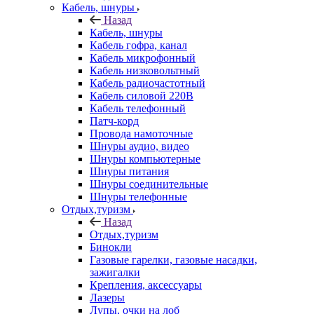
Кабель, шнуры
Назад
Кабель, шнуры
Кабель гофра, канал
Кабель микрофонный
Кабель низковольтный
Кабель радиочастотный
Кабель силовой 220В
Кабель телефонный
Патч-корд
Провода намоточные
Шнуры аудио, видео
Шнуры компьютерные
Шнуры питания
Шнуры соединительные
Шнуры телефонные
Отдых,туризм
Назад
Отдых,туризм
Бинокли
Газовые гарелки, газовые насадки,
зажигалки
Крепления, аксессуары
Лазеры
Лупы, очки на лоб