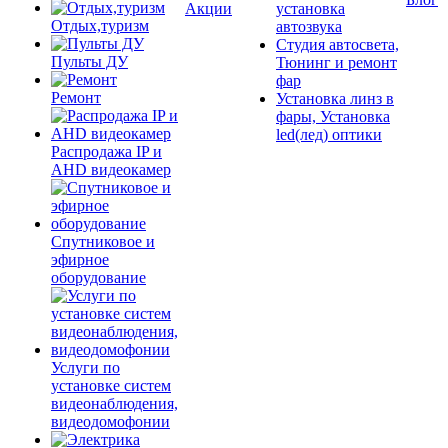
Акции
установка
Отдых,туризм
автозвука
Студия автосвета,
Пульты ДУ
Тюнинг и ремонт
фар
Ремонт
Установка линз в
фары, Установка
led(лед) оптики
Распродажа IP и
AHD видеокамер
Спутниковое и
эфирное
оборудование
Услуги по
установке систем
видеонаблюдения,
видеодомофонии