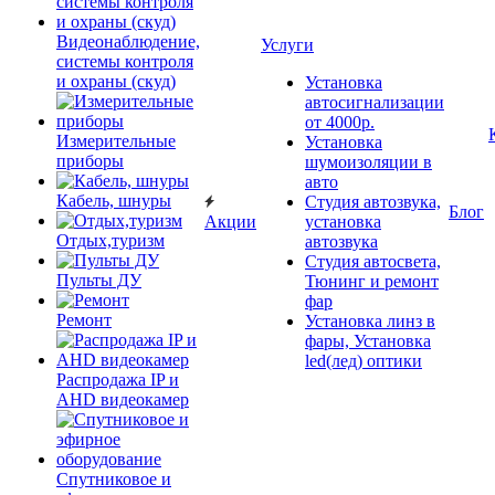
Видеонаблюдение,
Услуги
системы контроля
и охраны (скуд)
Установка
автосигнализации
от 4000р.
Измерительные
Установка
приборы
шумоизоляции в
авто
Кабель, шнуры
Студия автозвука,
Блог
Акции
установка
Отдых,туризм
автозвука
Студия автосвета,
Пульты ДУ
Тюнинг и ремонт
фар
Ремонт
Установка линз в
фары, Установка
led(лед) оптики
Распродажа IP и
AHD видеокамер
Спутниковое и