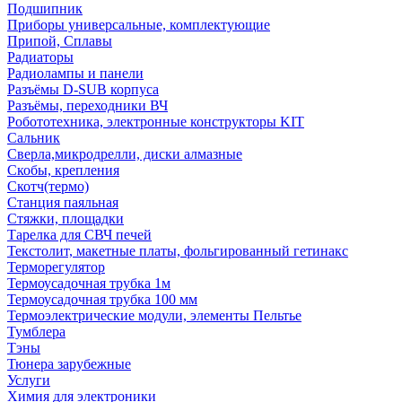
Подшипник
Приборы универсальные, комплектующие
Припой, Сплавы
Радиаторы
Радиолампы и панели
Разъёмы D-SUB корпуса
Разъёмы, переходники ВЧ
Робототехника, электронные конструкторы KIT
Сальник
Сверла,микродрелли, диски алмазные
Скобы, крепления
Скотч(термо)
Станция паяльная
Стяжки, площадки
Тарелка для СВЧ печей
Текстолит, макетные платы, фольгированный гетинакс
Терморегулятор
Термоусадочная трубка 1м
Термоусадочная трубка 100 мм
Термоэлектрические модули, элементы Пельтье
Тумблера
Тэны
Тюнера зарубежные
Услуги
Химия для электроники