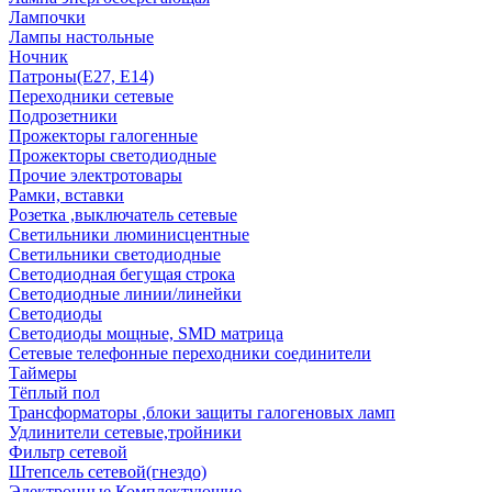
Лампочки
Лампы настольные
Ночник
Патроны(Е27, Е14)
Переходники сетевые
Подрозетники
Прожекторы галогенные
Прожекторы светодиодные
Прочие электротовары
Рамки, вставки
Розетка ,выключатель сетевые
Светильники люминисцентные
Светильники светодиодные
Светодиодная бегущая строка
Светодиодные линии/линейки
Светодиоды
Светодиоды мощные, SMD матрица
Сетевые телефонные переходники соединители
Таймеры
Тёплый пол
Трансформаторы ,блоки защиты галогеновых ламп
Удлинители сетевые,тройники
Фильтр сетевой
Штепсель сетевой(гнездо)
Электронные Комплектующие