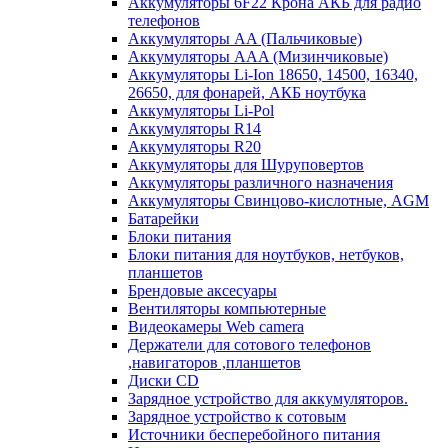
Аккумуляторы 6F22 Крона АКБ для радио
телефонов
Аккумуляторы AA (Пальчиковые)
Аккумуляторы AAA (Мизинчиковые)
Аккумуляторы Li-Ion 18650, 14500, 16340,
26650, для фонарей, АКБ ноутбука
Аккумуляторы Li-Pol
Аккумуляторы R14
Аккумуляторы R20
Аккумуляторы для Шуруповертов
Аккумуляторы различного назначения
Аккумуляторы Свинцово-кислотные, AGM
Батарейки
Блоки питания
Блоки питания для ноутбуков, нетбуков,
планшетов
Брендовые аксесуары
Вентиляторы компьютерные
Видеокамеры Web camera
Держатели для сотового телефонов
,навигаторов ,планшетов
Диски CD
Зарядное устройство для аккумуляторов.
Зарядное устройство к сотовым
Источники бесперебойного питания