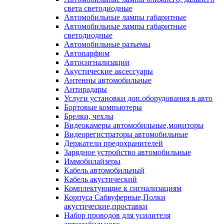
света светодиодные
Автомобильные лампы габаритные
Автомобильные лампы габаритные
светодиодные
Автомобильные разъемы
Автопарфюм
Автосигнализации
Акустические аксессуары
Антенны автомобильные
Антирадары
Услуги установки доп.оборудования в авто
Бортовые компьютеры
Брелки, чехлы
Видеокамеры автомобильные,мониторы
Видеорегистраторы автомобильные
Держатели предохранителей
Зарядное устройство автомобильные
Иммобилайзеры
Кабель автомобильный
Кабель акустический
Комплектующие к сигнализациям
Корпуса Сабвуферные,Полки
акустические,проставки
Набор проводов для усилителя