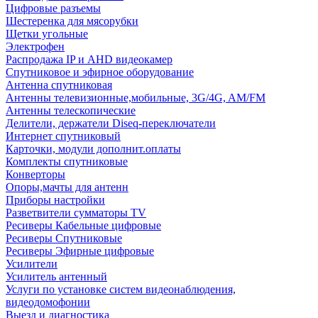
Цифровые разъемы
Шестеренка для мясорубки
Щетки угольные
Электрофен
Распродажа IP и AHD видеокамер
Спутниковое и эфирное оборудование
Антенна спутниковая
Антенны телевизионные,мобильные, 3G/4G, AM/FM
Антенны телескопические
Делители, держатели Diseq-переключатели
Интернет спутниковый
Карточки, модули дополнит.оплаты
Комплекты спутниковые
Конверторы
Опоры,мачты для антенн
Приборы настройки
Разветвители сумматоры TV
Ресиверы Кабельные цифровые
Ресиверы Спутниковые
Ресиверы Эфирные цифровые
Усилители
Усилитель антенный
Услуги по установке систем видеонаблюдения,
видеодомофонии
Выезд и диагностика