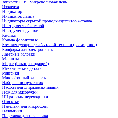
Запчасти СВЧ, микроволновая печь
Изолента
Индикатор
Индикатор-лампа
Индикаторы скрытой проводки/детектор металла
Инструмент обжимной
Инструмент ручной
Кнопки
Кольца ферритовые
Комплектующие для бытовой техники (расходники)
Конфорка для электроплиты
Лазерные головки
Магниты
Маркер(токопроводящий)
Механические детали
Микрики
Микрофонный капсюль
Наборы инструментов
Насосы для стиральных машин
Нож для мясорубки
НЧ разьемы переходники
Отвертки
Панельки для микросхем
Паяльники
Подставка для паяльника