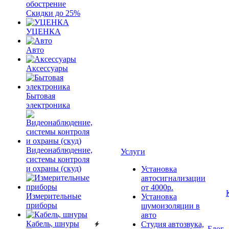
обострение
Скидки до 25%
УЦЕНКА
Авто
Аксессуары
Бытовая
электроника
Видеонаблюдение,
Услуги
системы контроля
и охраны (скуд)
Установка
автосигнализации
от 4000р.
Измерительные
Установка
приборы
шумоизоляции в
авто
Кабель, шнуры
Студия автозвука,
Блог