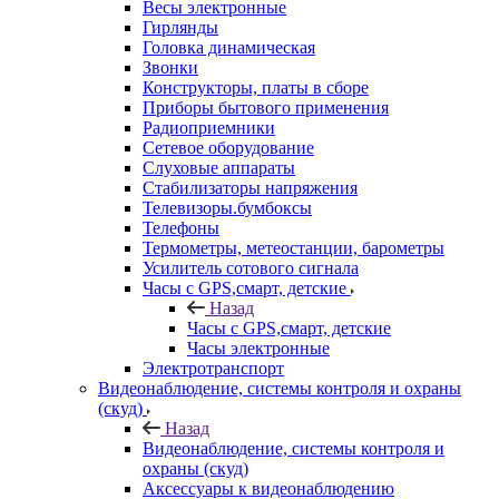
Весы электронные
Гирлянды
Головка динамическая
Звонки
Конструкторы, платы в сборе
Приборы бытового применения
Радиоприемники
Сетевое оборудование
Слуховые аппараты
Стабилизаторы напряжения
Телевизоры.бумбоксы
Телефоны
Термометры, метеостанции, барометры
Усилитель сотового сигнала
Часы с GPS,смарт, детские
Назад
Часы с GPS,смарт, детские
Часы электронные
Электротранспорт
Видеонаблюдение, системы контроля и охраны
(скуд)
Назад
Видеонаблюдение, системы контроля и
охраны (скуд)
Аксессуары к видеонаблюдению