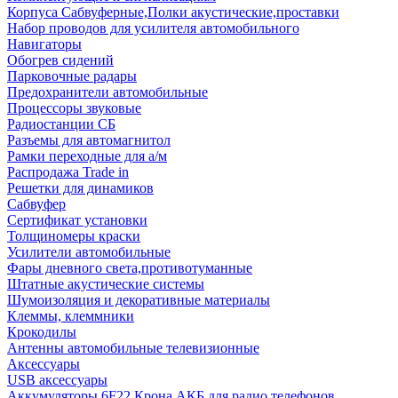
Корпуса Сабвуферные,Полки акустические,проставки
Набор проводов для усилителя автомобильного
Навигаторы
Обогрев сидений
Парковочные радары
Предохранители автомобильные
Процессоры звуковые
Радиостанции СБ
Разъемы для автомагнитол
Рамки переходные для а/м
Распродажа Trade in
Решетки для динамиков
Сабвуфер
Сертификат установки
Толщиномеры краски
Усилители автомобильные
Фары дневного света,противотуманные
Штатные акустические системы
Шумоизоляция и декоративные материалы
Клеммы, клеммники
Крокодилы
Антенны автомобильные телевизионные
Аксессуары
USB аксессуары
Аккумуляторы 6F22 Крона АКБ для радио телефонов