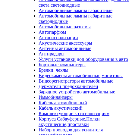
света светодиодные
Автомобильные лампы габаритные
Автомобильные лампы габаритные
светодиодные
Автомобильные разъемы
Автопарфюм
Автосигнализации
Акустические аксессуары
Антенны автомобильные
Антирадары
Услуги установки доп.оборудования в авто
Бортовые компьютеры
Брелки, чехлы
Видеокамеры автомобильные,мониторы
Видеорегистраторы автомобильные
Держатели предохранителей
Зарядное устройство автомобильные
Иммобилайзеры
Кабель автомобильный
Кабель акустический
Комплектующие к сигнализациям
Корпуса Сабвуферные,Полки
акустические,проставки
Набор проводов для усилителя