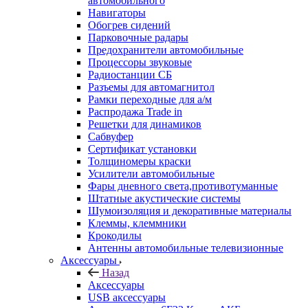
автомобильного
Навигаторы
Обогрев сидений
Парковочные радары
Предохранители автомобильные
Процессоры звуковые
Радиостанции СБ
Разъемы для автомагнитол
Рамки переходные для а/м
Распродажа Trade in
Решетки для динамиков
Сабвуфер
Сертификат установки
Толщиномеры краски
Усилители автомобильные
Фары дневного света,противотуманные
Штатные акустические системы
Шумоизоляция и декоративные материалы
Клеммы, клеммники
Крокодилы
Антенны автомобильные телевизионные
Аксессуары
Назад
Аксессуары
USB аксессуары