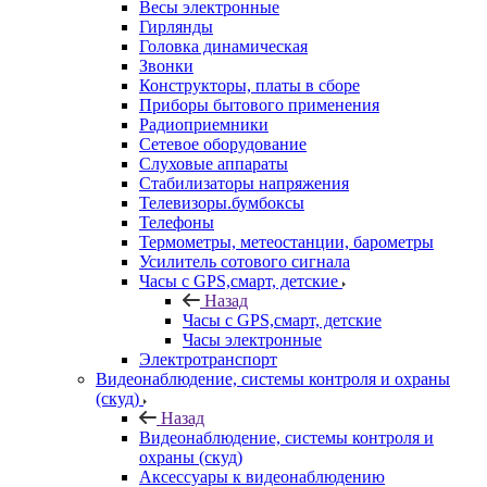
Весы электронные
Гирлянды
Головка динамическая
Звонки
Конструкторы, платы в сборе
Приборы бытового применения
Радиоприемники
Сетевое оборудование
Слуховые аппараты
Стабилизаторы напряжения
Телевизоры.бумбоксы
Телефоны
Термометры, метеостанции, барометры
Усилитель сотового сигнала
Часы с GPS,смарт, детские
Назад
Часы с GPS,смарт, детские
Часы электронные
Электротранспорт
Видеонаблюдение, системы контроля и охраны
(скуд)
Назад
Видеонаблюдение, системы контроля и
охраны (скуд)
Аксессуары к видеонаблюдению