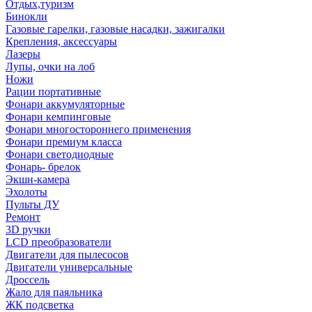
Отдых,туризм
Бинокли
Газовые гарелки, газовые насадки, зажигалки
Крепления, аксессуары
Лазеры
Лупы, очки на лоб
Ножи
Рации портативные
Фонари аккумуляторные
Фонари кемпинговые
Фонари многостороннего применения
Фонари премиум класса
Фонари светодиодные
Фонарь- брелок
Экшн-камера
Эхолоты
Пульты ДУ
Ремонт
3D ручки
LCD преобразователи
Двигатели для пылесосов
Двигатели универсальные
Дроссель
Жало для паяльника
ЖК подсветка