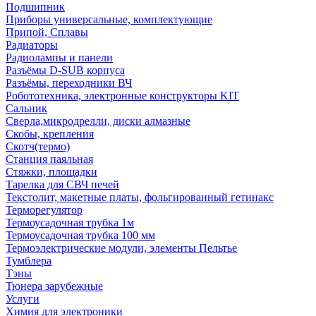
Подшипник
Приборы универсальные, комплектующие
Припой, Сплавы
Радиаторы
Радиолампы и панели
Разъёмы D-SUB корпуса
Разъёмы, переходники ВЧ
Робототехника, электронные конструкторы KIT
Сальник
Сверла,микродрелли, диски алмазные
Скобы, крепления
Скотч(термо)
Станция паяльная
Стяжки, площадки
Тарелка для СВЧ печей
Текстолит, макетные платы, фольгированный гетинакс
Терморегулятор
Термоусадочная трубка 1м
Термоусадочная трубка 100 мм
Термоэлектрические модули, элементы Пельтье
Тумблера
Тэны
Тюнера зарубежные
Услуги
Химия для электроники