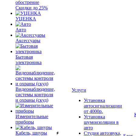
обострение
Скидки до 25%
УЦЕНКА
Авто
Аксессуары
Бытовая
электроника
Видеонаблюдение,
Услуги
системы контроля
и охраны (скуд)
Установка
автосигнализации
от 4000р.
Измерительные
Установка
приборы
шумоизоляции в
авто
Кабель, шнуры
Студия автозвука,
Блог