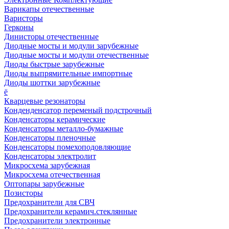
Варикапы отечественные
Варисторы
Герконы
Динисторы отечественные
Диодные мосты и модули зарубежные
Диодные мосты и модули отечественные
Диоды быстрые зарубежные
Диоды выпрямительные импортные
Диоды шоттки зарубежные
ё
Кварцевые резонаторы
Конденденсатор переменый подстрочный
Конденсаторы керамические
Конденсаторы металло-бумажные
Конденсаторы пленочные
Конденсаторы помехоподовляющие
Конденсаторы электролит
Микросхема зарубежная
Микросхема отечественная
Оптопары зарубежные
Позисторы
Предохранители для СВЧ
Предохранители керамич.стеклянные
Предохранители электронные