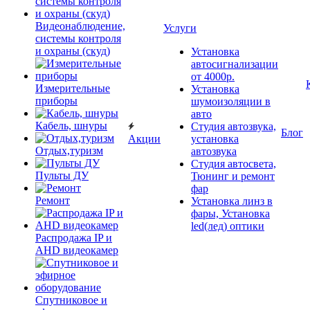
Видеонаблюдение,
Услуги
системы контроля
и охраны (скуд)
Установка
автосигнализации
от 4000р.
Измерительные
Установка
приборы
шумоизоляции в
авто
Кабель, шнуры
Студия автозвука,
Блог
Акции
установка
Отдых,туризм
автозвука
Студия автосвета,
Пульты ДУ
Тюнинг и ремонт
фар
Ремонт
Установка линз в
фары, Установка
led(лед) оптики
Распродажа IP и
AHD видеокамер
Спутниковое и