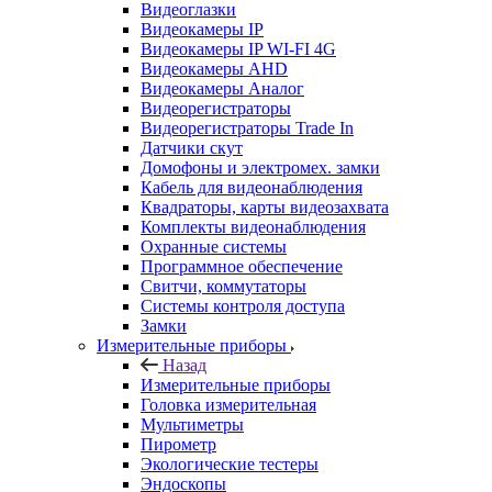
Видеоглазки
Видеокамеры IP
Видеокамеры IP WI-FI 4G
Видеокамеры AHD
Видеокамеры Аналог
Видеорегистраторы
Видеорегистраторы Trade In
Датчики скут
Домофоны и электромех. замки
Кабель для видеонаблюдения
Квадраторы, карты видеозахвата
Комплекты видеонаблюдения
Охранные системы
Программное обеспечение
Свитчи, коммутаторы
Системы контроля доступа
Замки
Измерительные приборы
Назад
Измерительные приборы
Головка измерительная
Мультиметры
Пирометр
Экологические тестеры
Эндоскопы