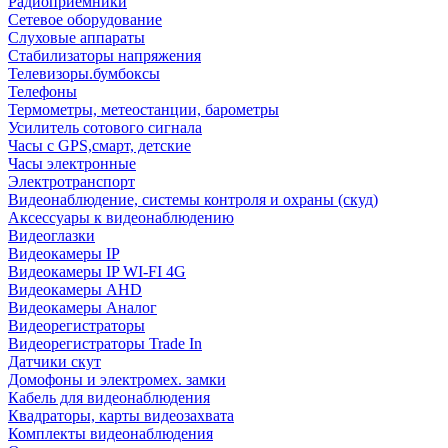
Радиоприемники
Сетевое оборудование
Слуховые аппараты
Стабилизаторы напряжения
Телевизоры.бумбоксы
Телефоны
Термометры, метеостанции, барометры
Усилитель сотового сигнала
Часы с GPS,смарт, детские
Часы электронные
Электротранспорт
Видеонаблюдение, системы контроля и охраны (скуд)
Аксессуары к видеонаблюдению
Видеоглазки
Видеокамеры IP
Видеокамеры IP WI-FI 4G
Видеокамеры AHD
Видеокамеры Аналог
Видеорегистраторы
Видеорегистраторы Trade In
Датчики скут
Домофоны и электромех. замки
Кабель для видеонаблюдения
Квадраторы, карты видеозахвата
Комплекты видеонаблюдения