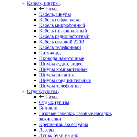
Кабель, шнуры
Назад
Кабель, шнуры
Кабель гофра, канал
Кабель микрофонный
Кабель низковольтный
Кабель радиочастотный
Кабель силовой 220В
Кабель телефонный
Патч-корд
Провода намоточные
Шнуры аудио, видео
Шнуры компьютерные
Шнуры питания
Шнуры соединительные
Шнуры телефонные
Отдых,туризм
Назад
Отдых,туризм
Бинокли
Газовые гарелки, газовые насадки,
зажигалки
Крепления, аксессуары
Лазеры
Лупы, очки на лоб