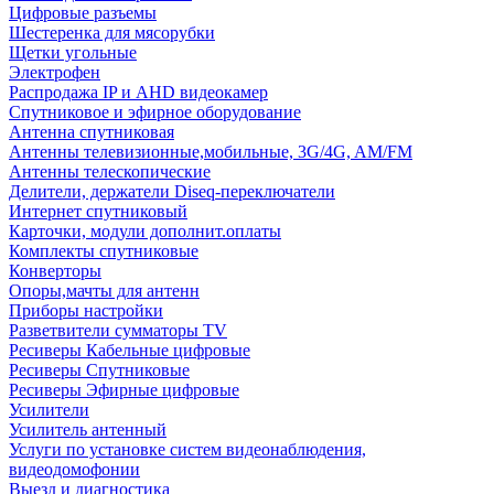
Цифровые разъемы
Шестеренка для мясорубки
Щетки угольные
Электрофен
Распродажа IP и AHD видеокамер
Спутниковое и эфирное оборудование
Антенна спутниковая
Антенны телевизионные,мобильные, 3G/4G, AM/FM
Антенны телескопические
Делители, держатели Diseq-переключатели
Интернет спутниковый
Карточки, модули дополнит.оплаты
Комплекты спутниковые
Конверторы
Опоры,мачты для антенн
Приборы настройки
Разветвители сумматоры TV
Ресиверы Кабельные цифровые
Ресиверы Спутниковые
Ресиверы Эфирные цифровые
Усилители
Усилитель антенный
Услуги по установке систем видеонаблюдения,
видеодомофонии
Выезд и диагностика