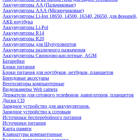
Аккумуляторы AA (Пальчиковые)
Аккумуляторы AAA (Мизинчиковые)
Аккумуляторы Li-Ion 18650, 14500, 16340, 26650, для фонарей,
АКБ ноутбука
Аккумуляторы Li-Pol
Аккумуляторы R14
Аккумуляторы R20
Аккумуляторы для Шуруповертов
Аккумуляторы различного назначения
Аккумуляторы Свинцово-кислотные, AGM
Батарейки
Блоки питания
Блоки питания для ноутбуков, нетбуков, планшетов
Брендовые аксесуары
Вентиляторы компьютерные
Видеокамеры Web camera
Держатели для сотового телефонов ,навигаторов ,планшетов
Диски CD
Зарядное устройство для аккумуляторов.
Зарядное устройство к сотовым
Источники бесперебойного питания
Источники питания
Карта памяти
Клавиатуры компьюторные
Колонки портативные караоке