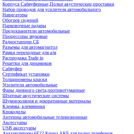
Корпуса Сабвуферные,Полки акустические,проставки
Набор проводов для усилителя автомобильного
Навигаторы
Обогрев сидений
Парковочные радары
Предохранители автомобильные
Процессоры звуковые
Радиостанции СБ
Разъемы для автомагнитол
Рамки переходные для а/м
Распродажа Trade in
Решетки для динамиков
Сабвуфер
Сертификат установки
Толщиномеры краски
Усилители автомобильные
Фары дневного света,противотуманные
Штатные акустические системы
Шумоизоляция и декоративные материалы
Клеммы, клеммники
Крокодилы
Антенны автомобильные телевизионные
Аксессуары
USB аксессуары
Аккумуляторы 6F22 Крона АКБ для радио телефонов