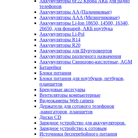
Аккумуляторы 6F22 Крона АКБ для радио
телефонов
Аккумуляторы AA (Пальчиковые)
Аккумуляторы AAA (Мизинчиковые)
Аккумуляторы Li-Ion 18650, 14500, 16340,
26650, для фонарей, АКБ ноутбука
Аккумуляторы Li-Pol
Аккумуляторы R14
Аккумуляторы R20
Аккумуляторы для Шуруповертов
Аккумуляторы различного назначения
Аккумуляторы Свинцово-кислотные, AGM
Батарейки
Блоки питания
Блоки питания для ноутбуков, нетбуков,
планшетов
Брендовые аксесуары
Вентиляторы компьютерные
Видеокамеры Web camera
Держатели для сотового телефонов
,навигаторов ,планшетов
Диски CD
Зарядное устройство для аккумуляторов.
Зарядное устройство к сотовым
Источники бесперебойного питания