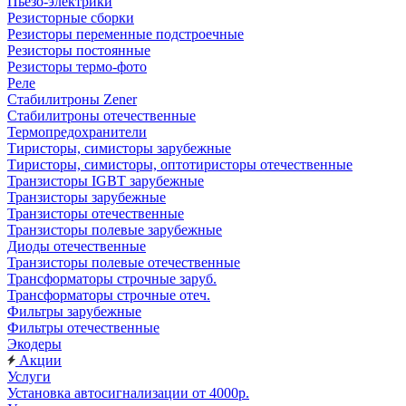
Пьезо-электрики
Резисторные сборки
Резисторы переменные подстроечные
Резисторы постоянные
Резисторы термо-фото
Реле
Стабилитроны Zener
Стабилитроны отечественные
Термопредохранители
Тиристоры, симисторы зарубежные
Тиристоры, симисторы, оптотиристоры отечественные
Транзисторы IGBT зарубежные
Транзисторы зарубежные
Транзисторы отечественные
Транзисторы полевые зарубежные
Диоды отечественные
Транзисторы полевые отечественные
Трансформаторы строчные заруб.
Трансформаторы строчные отеч.
Фильтры зарубежные
Фильтры отечественные
Экодеры
Акции
Услуги
Установка автосигнализации от 4000р.