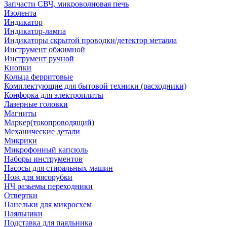
Запчасти СВЧ, микроволновая печь
Изолента
Индикатор
Индикатор-лампа
Индикаторы скрытой проводки/детектор металла
Инструмент обжимной
Инструмент ручной
Кнопки
Кольца ферритовые
Комплектующие для бытовой техники (расходники)
Конфорка для электроплиты
Лазерные головки
Магниты
Маркер(токопроводящий)
Механические детали
Микрики
Микрофонный капсюль
Наборы инструментов
Насосы для стиральных машин
Нож для мясорубки
НЧ разьемы переходники
Отвертки
Панельки для микросхем
Паяльники
Подставка для паяльника