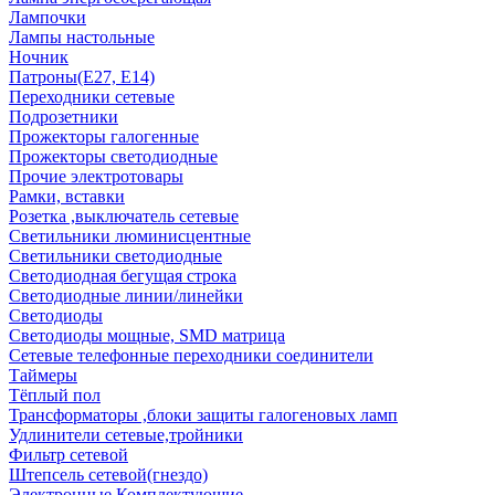
Лампочки
Лампы настольные
Ночник
Патроны(Е27, Е14)
Переходники сетевые
Подрозетники
Прожекторы галогенные
Прожекторы светодиодные
Прочие электротовары
Рамки, вставки
Розетка ,выключатель сетевые
Светильники люминисцентные
Светильники светодиодные
Светодиодная бегущая строка
Светодиодные линии/линейки
Светодиоды
Светодиоды мощные, SMD матрица
Сетевые телефонные переходники соединители
Таймеры
Тёплый пол
Трансформаторы ,блоки защиты галогеновых ламп
Удлинители сетевые,тройники
Фильтр сетевой
Штепсель сетевой(гнездо)
Электронные Комплектующие