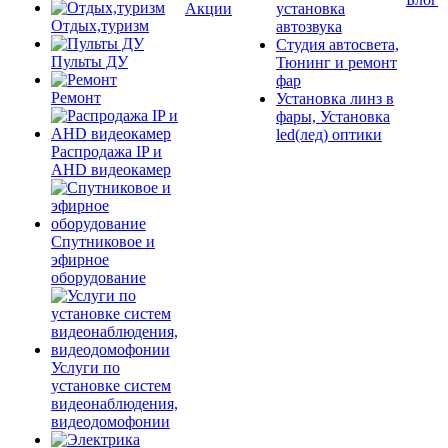
Акции
установка
Отдых,туризм
автозвука
Студия автосвета,
Пульты ДУ
Тюнинг и ремонт
фар
Ремонт
Установка линз в
фары, Установка
led(лед) оптики
Распродажа IP и
AHD видеокамер
Спутниковое и
эфирное
оборудование
Услуги по
установке систем
видеонаблюдения,
видеодомофонии