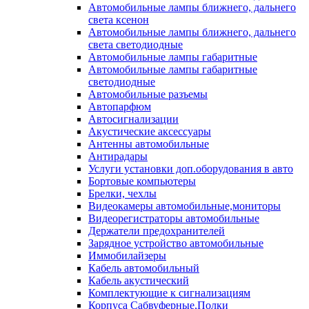
Автомобильные лампы ближнего, дальнего
света ксенон
Автомобильные лампы ближнего, дальнего
света светодиодные
Автомобильные лампы габаритные
Автомобильные лампы габаритные
светодиодные
Автомобильные разъемы
Автопарфюм
Автосигнализации
Акустические аксессуары
Антенны автомобильные
Антирадары
Услуги установки доп.оборудования в авто
Бортовые компьютеры
Брелки, чехлы
Видеокамеры автомобильные,мониторы
Видеорегистраторы автомобильные
Держатели предохранителей
Зарядное устройство автомобильные
Иммобилайзеры
Кабель автомобильный
Кабель акустический
Комплектующие к сигнализациям
Корпуса Сабвуферные,Полки