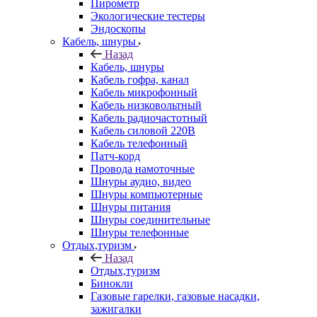
Пирометр
Экологические тестеры
Эндоскопы
Кабель, шнуры
Назад
Кабель, шнуры
Кабель гофра, канал
Кабель микрофонный
Кабель низковольтный
Кабель радиочастотный
Кабель силовой 220В
Кабель телефонный
Патч-корд
Провода намоточные
Шнуры аудио, видео
Шнуры компьютерные
Шнуры питания
Шнуры соединительные
Шнуры телефонные
Отдых,туризм
Назад
Отдых,туризм
Бинокли
Газовые гарелки, газовые насадки,
зажигалки