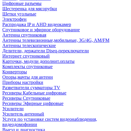
Цифровые разъемы
Шестеренка для мясорубки
Щетки угольные
Электрофен
Распродажа IP и AHD видеокамер
Спутниковое и эфирное оборудование
Антенна спутниковая
Антенны телевизионные,мобильные, 3G/4G, AM/FM
Антенны телескопические
Делители, держатели Diseq-переключатели
Интернет спутниковый
Карточки, модули дополнит.оплаты
Комплекты спутниковые
Конверторы
Опоры,мачты для антенн
Приборы настройки
Разветвители сумматоры TV
Ресиверы Кабельные цифровые
Ресиверы Спутниковые
Ресиверы Эфирные цифровые
Усилители
Усилитель антенный
Услуги по установке систем видеонаблюдения,
видеодомофонии
Выезд и диагностика