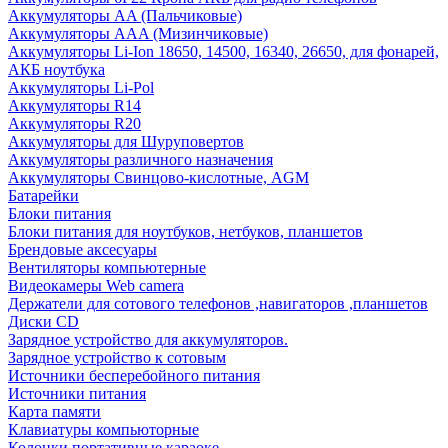
Аккумуляторы AA (Пальчиковые)
Аккумуляторы AAA (Мизинчиковые)
Аккумуляторы Li-Ion 18650, 14500, 16340, 26650, для фонарей,
АКБ ноутбука
Аккумуляторы Li-Pol
Аккумуляторы R14
Аккумуляторы R20
Аккумуляторы для Шуруповертов
Аккумуляторы различного назначения
Аккумуляторы Свинцово-кислотные, AGM
Батарейки
Блоки питания
Блоки питания для ноутбуков, нетбуков, планшетов
Брендовые аксесуары
Вентиляторы компьютерные
Видеокамеры Web camera
Держатели для сотового телефонов ,навигаторов ,планшетов
Диски CD
Зарядное устройство для аккумуляторов.
Зарядное устройство к сотовым
Источники бесперебойного питания
Источники питания
Карта памяти
Клавиатуры компьюторные
Колонки портативные караоке