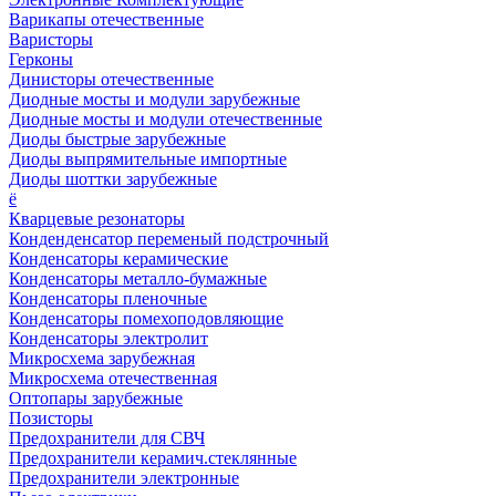
Варикапы отечественные
Варисторы
Герконы
Динисторы отечественные
Диодные мосты и модули зарубежные
Диодные мосты и модули отечественные
Диоды быстрые зарубежные
Диоды выпрямительные импортные
Диоды шоттки зарубежные
ё
Кварцевые резонаторы
Конденденсатор переменый подстрочный
Конденсаторы керамические
Конденсаторы металло-бумажные
Конденсаторы пленочные
Конденсаторы помехоподовляющие
Конденсаторы электролит
Микросхема зарубежная
Микросхема отечественная
Оптопары зарубежные
Позисторы
Предохранители для СВЧ
Предохранители керамич.стеклянные
Предохранители электронные