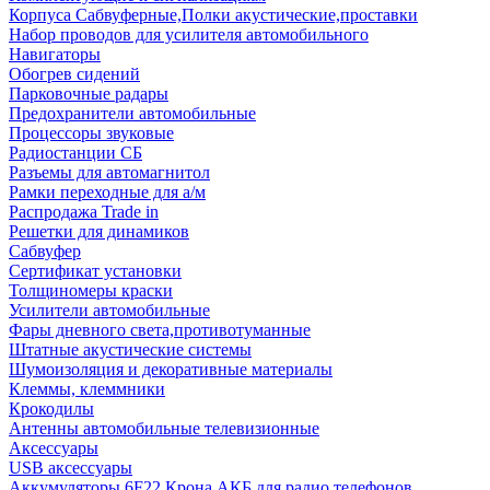
Корпуса Сабвуферные,Полки акустические,проставки
Набор проводов для усилителя автомобильного
Навигаторы
Обогрев сидений
Парковочные радары
Предохранители автомобильные
Процессоры звуковые
Радиостанции СБ
Разъемы для автомагнитол
Рамки переходные для а/м
Распродажа Trade in
Решетки для динамиков
Сабвуфер
Сертификат установки
Толщиномеры краски
Усилители автомобильные
Фары дневного света,противотуманные
Штатные акустические системы
Шумоизоляция и декоративные материалы
Клеммы, клеммники
Крокодилы
Антенны автомобильные телевизионные
Аксессуары
USB аксессуары
Аккумуляторы 6F22 Крона АКБ для радио телефонов