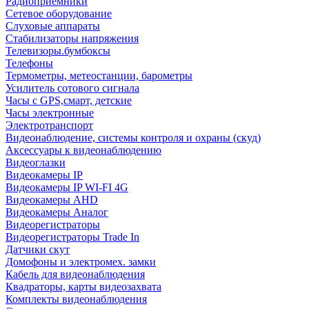
Радиоприемники
Сетевое оборудование
Слуховые аппараты
Стабилизаторы напряжения
Телевизоры.бумбоксы
Телефоны
Термометры, метеостанции, барометры
Усилитель сотового сигнала
Часы с GPS,смарт, детские
Часы электронные
Электротранспорт
Видеонаблюдение, системы контроля и охраны (скуд)
Аксессуары к видеонаблюдению
Видеоглазки
Видеокамеры IP
Видеокамеры IP WI-FI 4G
Видеокамеры AHD
Видеокамеры Аналог
Видеорегистраторы
Видеорегистраторы Trade In
Датчики скут
Домофоны и электромех. замки
Кабель для видеонаблюдения
Квадраторы, карты видеозахвата
Комплекты видеонаблюдения