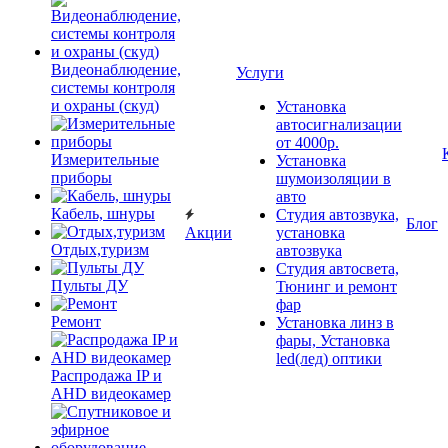
Видеонаблюдение,
Услуги
системы контроля
и охраны (скуд)
Установка
автосигнализации
от 4000р.
Измерительные
Установка
приборы
шумоизоляции в
авто
Кабель, шнуры
Студия автозвука,
Блог
Акции
установка
Отдых,туризм
автозвука
Студия автосвета,
Пульты ДУ
Тюнинг и ремонт
фар
Ремонт
Установка линз в
фары, Установка
led(лед) оптики
Распродажа IP и
AHD видеокамер