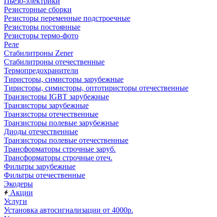
Пьезо-электрики
Резисторные сборки
Резисторы переменные подстроечные
Резисторы постоянные
Резисторы термо-фото
Реле
Стабилитроны Zener
Стабилитроны отечественные
Термопредохранители
Тиристоры, симисторы зарубежные
Тиристоры, симисторы, оптотиристоры отечественные
Транзисторы IGBT зарубежные
Транзисторы зарубежные
Транзисторы отечественные
Транзисторы полевые зарубежные
Диоды отечественные
Транзисторы полевые отечественные
Трансформаторы строчные заруб.
Трансформаторы строчные отеч.
Фильтры зарубежные
Фильтры отечественные
Экодеры
Акции
Услуги
Установка автосигнализации от 4000р.