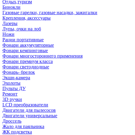
Отдых,туризм
Бинокли
Газовые гарелки, газовые насадки, зажигалки
Крепления, аксессуары
Лазеры
Лупы, очки на лоб
Ножи
Рации портативные
Фонари аккумуляторные
Фонари кемпинговые
Фонари многостороннего применения
Фонари премиум класса
Фонари светодиодные
Фонарь- брелок
Экшн-камера
Эхолоты
Пульты ДУ
Ремонт
3D ручки
LCD преобразователи
Двигатели для пылесосов
Двигатели универсальные
Дроссель
Жало для паяльника
ЖК подсветка