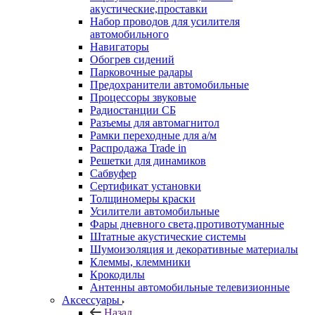
акустические,проставки
Набор проводов для усилителя
автомобильного
Навигаторы
Обогрев сидений
Парковочные радары
Предохранители автомобильные
Процессоры звуковые
Радиостанции СБ
Разъемы для автомагнитол
Рамки переходные для а/м
Распродажа Trade in
Решетки для динамиков
Сабвуфер
Сертификат установки
Толщиномеры краски
Усилители автомобильные
Фары дневного света,противотуманные
Штатные акустические системы
Шумоизоляция и декоративные материалы
Клеммы, клеммники
Крокодилы
Антенны автомобильные телевизионные
Аксессуары
Назад