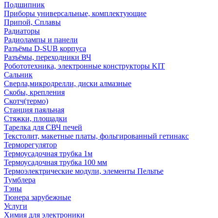
Подшипник
Приборы универсальные, комплектующие
Припой, Сплавы
Радиаторы
Радиолампы и панели
Разъёмы D-SUB корпуса
Разъёмы, переходники ВЧ
Робототехника, электронные конструкторы KIT
Сальник
Сверла,микродрелли, диски алмазные
Скобы, крепления
Скотч(термо)
Станция паяльная
Стяжки, площадки
Тарелка для СВЧ печей
Текстолит, макетные платы, фольгированный гетинакс
Терморегулятор
Термоусадочная трубка 1м
Термоусадочная трубка 100 мм
Термоэлектрические модули, элементы Пельтье
Тумблера
Тэны
Тюнера зарубежные
Услуги
Химия для электроники