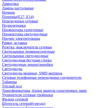
Лампочки
Лампы настольные
Ночник
Патроны(Е27, Е14)
Переходники сетевые
Подрозетники
Прожекторы галогенные
Прожекторы светодиодные
Прочие электротовары
Рамки, вставки
Розетка ,выключатель сетевые
Светильники люминисцентные
Светильники светодиодные
Светодиодная бегущая строка
Светодиодные линии/линейки
Светодиоды
Светодиоды мощные, SMD матрица
Сетевые телефонные переходники соединители
Таймеры
Тёплый пол
Трансформаторы ,блоки защиты галогеновых ламп
Удлинители сетевые,тройники
Фильтр сетевой
Штепсель сетевой(гнездо)
Электронные Комплектующие