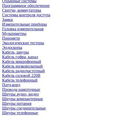
Охранные системы
Программное обеспечение
Свитчи, коммутаторы
Системы контроля доступа
Замки
Измерительные приборы
Головка измерительная
Мультиметры
Пирометр
Экологические тестеры
Эндоскопы
Кабель, шнуры
Кабель гофра, канал
Кабель микрофонный
Кабель низковольтный
Кабель радиочастотный
Кабель силовой 220В
Кабель телефонный
Патч-корд
Провода намоточные
Шнуры аудио, видео
Шнуры компьютерные
Шнуры питания
Шнуры соединительные
Шнуры телефонные