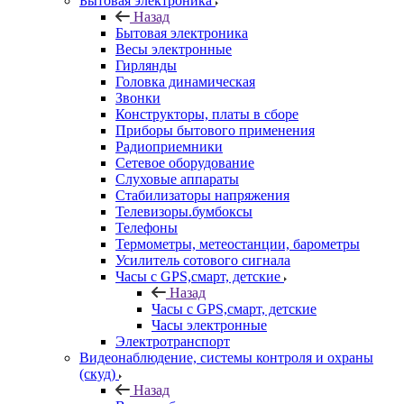
Бытовая электроника
Назад
Бытовая электроника
Весы электронные
Гирлянды
Головка динамическая
Звонки
Конструкторы, платы в сборе
Приборы бытового применения
Радиоприемники
Сетевое оборудование
Слуховые аппараты
Стабилизаторы напряжения
Телевизоры.бумбоксы
Телефоны
Термометры, метеостанции, барометры
Усилитель сотового сигнала
Часы с GPS,смарт, детские
Назад
Часы с GPS,смарт, детские
Часы электронные
Электротранспорт
Видеонаблюдение, системы контроля и охраны
(скуд)
Назад