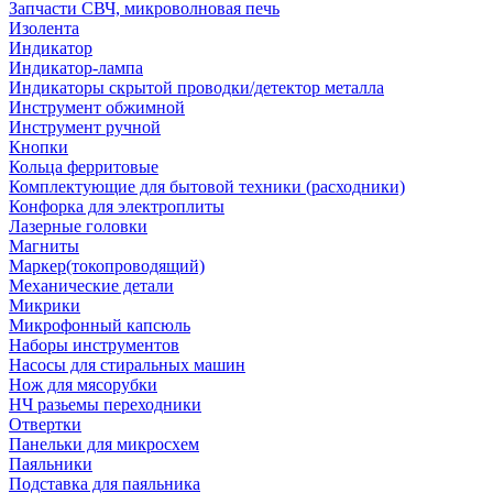
Запчасти СВЧ, микроволновая печь
Изолента
Индикатор
Индикатор-лампа
Индикаторы скрытой проводки/детектор металла
Инструмент обжимной
Инструмент ручной
Кнопки
Кольца ферритовые
Комплектующие для бытовой техники (расходники)
Конфорка для электроплиты
Лазерные головки
Магниты
Маркер(токопроводящий)
Механические детали
Микрики
Микрофонный капсюль
Наборы инструментов
Насосы для стиральных машин
Нож для мясорубки
НЧ разьемы переходники
Отвертки
Панельки для микросхем
Паяльники
Подставка для паяльника