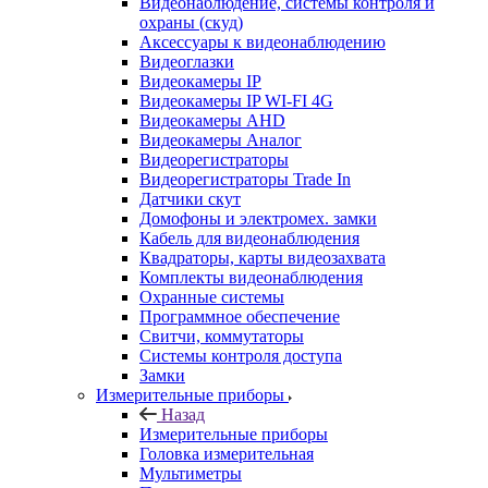
Видеонаблюдение, системы контроля и
охраны (скуд)
Аксессуары к видеонаблюдению
Видеоглазки
Видеокамеры IP
Видеокамеры IP WI-FI 4G
Видеокамеры AHD
Видеокамеры Аналог
Видеорегистраторы
Видеорегистраторы Trade In
Датчики скут
Домофоны и электромех. замки
Кабель для видеонаблюдения
Квадраторы, карты видеозахвата
Комплекты видеонаблюдения
Охранные системы
Программное обеспечение
Свитчи, коммутаторы
Системы контроля доступа
Замки
Измерительные приборы
Назад
Измерительные приборы
Головка измерительная
Мультиметры