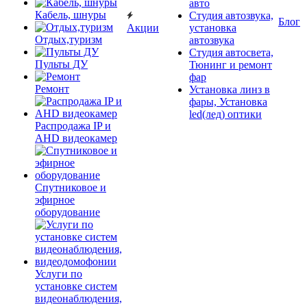
авто
Кабель, шнуры
Студия автозвука,
Блог
Акции
установка
Отдых,туризм
автозвука
Студия автосвета,
Пульты ДУ
Тюнинг и ремонт
фар
Ремонт
Установка линз в
фары, Установка
led(лед) оптики
Распродажа IP и
AHD видеокамер
Спутниковое и
эфирное
оборудование
Услуги по
установке систем
видеонаблюдения,